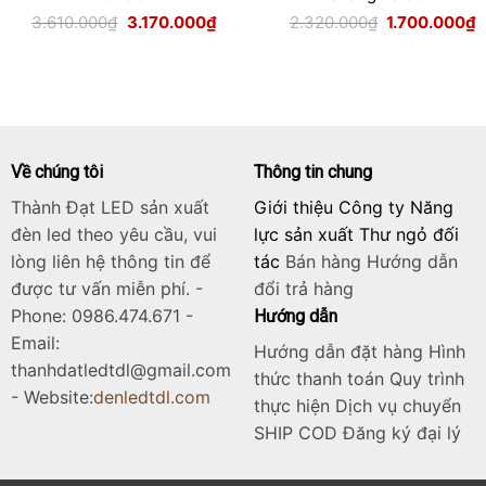
Giá
Giá
Giá
G
3.610.000
₫
3.170.000
₫
2.320.000
₫
1.700.000
₫
gốc
hiện
gốc
h
là:
tại
là:
t
3.610.000₫.
là:
2.320.000₫.
l
.000₫.
3.170.000₫.
1
Về chúng tôi
Thông tin chung
Thành Đạt LED sản xuất
Giới thiệu Công ty Năng
đèn led theo yêu cầu, vui
lực sản xuất Thư ngỏ đối
lòng liên hệ thông tin để
tác
Bán hàng
Hướng dẫn
được tư vấn miễn phí. -
đổi trả hàng
Phone: 0986.474.671 -
Hướng dẫn
Email:
Hướng dẫn đặt hàng Hình
thanhdatledtdl@gmail.com
thức thanh toán Quy trình
- Website:
denledtdl.com
thực hiện Dịch vụ chuyển
SHIP COD Đăng ký đại lý