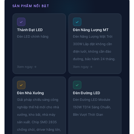
SẢN PHẨM NỔI BẬT
✓
✓
Thành Đạt LED
Đèn Năng Lượng MT
Đèn LED chính hãng
Đèn Năng Lượng Mặt Trời
300W Lắp đặt không cần
điện lưới, không cần đào
đường, bảo hành 24 tháng.
✓
✓
Đèn Nhà Xưởng
Đèn Đường LED
Giải pháp chiếu sáng công
Đèn Đường LED Module
nghiệp thế hệ mới cho nhà
150W TD14 Sáng Chuẩn,
xưởng, kho bãi, nhà máy
Bền Vượt Thời Gian
sản xuất. Chip SMD 2835
chống chói, driver hãng lớn,