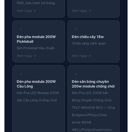
IP65, bảo hành 24 tháng.
✓
✓
Đèn pha module 200W
Đèn chiếu cây 18w
Pickleball
Chiếu sáng cảnh quan
Sân Pickleball tiêu chuẩn
✓
✓
Đèn pha module 200W
Đèn sân bóng chuyền
Cầu Lông
200w module chống chói
Đèn Pha LED Module 200W
Đèn Pha LED 200W Sân
Sân Cầu Lông Chống Chói
Bóng Chuyền Chống Chói
TDLF-MKH200-BCV — Chip
Bridgelux/Philips/Cree,
driver MEAN
WELL/Philips/Inventronics.