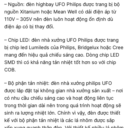
– Nguồn: đèn highbay UFO Philips được trang bị bộ
nguồn Xitanium hoặc Mean Well có dải điện áp từ
110V – 305V nên đèn luôn hoạt động ổn định dù
điện áp có bị thay đổi.
– Chip LED: đèn nhà xưởng UFO Philips được trang
bị chip led Lumileds của Philips, Bridgelux hoặc Cree
mang đến hiệu quả chiếu sáng cao. Dòng chip LED
SMD thì có khả năng tản nhiệt tốt hơn so với chip
COB.
– Bộ phận tản nhiệt: đèn nhà xưởng philips UFO
được lắp đặt tại không gian nhà xưởng sản xuất – nơi
có nhu cầu chiếu sáng cao và hoạt động liên tục
trong thời gian dài nên trong quá trình hoạt động sẽ
sinh ra lượng nhiệt lớn. Chính vì vậy, đèn được thiết
kế với bộ phận tản nhiệt là các lá nhôm được sắp
xếp xung quanh thân đèn. Với thiết kế nhiều lá nhôm