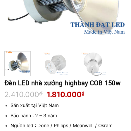
Đèn LED nhà xưởng highbay COB 150w
Giá
Giá
2.410.000
₫
1.810.000
₫
gốc
hiện
Sản xuất tại Việt Nam
là:
tại
2.410.000₫.
là:
Bảo hành : 2 – 3 năm
1.810.000₫.
Nguồn led : Done / Philips / Meanwell / Osram