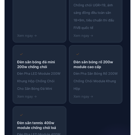
Chống chói UGR<19, ánh
sáng đồng đều toàn sân
18×9m, tiêu chuẩn thi đấu
FIVB quốc tế
✓
✓
Đèn sân bóng đá mini
Đèn sân bóng rổ 200w
200w chống chói
module cao cấp
Đèn Pha LED Module 200W
Đèn Pha Sân Bóng Rổ 200W
Khung Hộp Chống Chói
Chống Chói Module Khung
Cho Sân Bóng Đá Mini
Hộp
✓
Đèn sân tennis 400w
module chống chói loá
Đèn Pha LED Module 400W