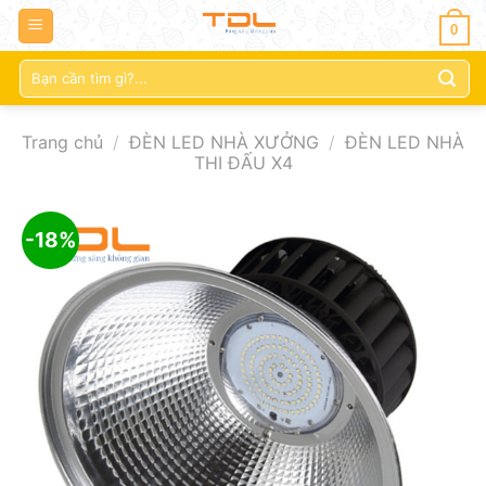
0
Tìm
kiếm:
Trang chủ
/
ĐÈN LED NHÀ XƯỞNG
/
ĐÈN LED NHÀ
THI ĐẤU X4
-18%