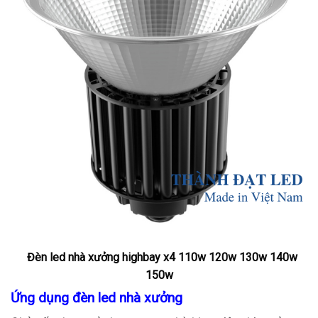
Skip
to
content
Đèn led nhà xưởng highbay x4 110w 120w 130w 140w
150w
Ứng dụng đèn led nhà xưởng