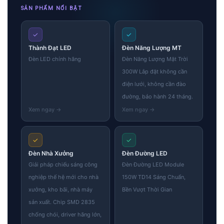
SẢN PHẨM NỔI BẬT
✓
✓
Thành Đạt LED
Đèn Năng Lượng MT
Đèn LED chính hãng
Đèn Năng Lượng Mặt Trời
300W Lắp đặt không cần
điện lưới, không cần đào
đường, bảo hành 24 tháng.
✓
✓
Đèn Nhà Xưởng
Đèn Đường LED
Giải pháp chiếu sáng công
Đèn Đường LED Module
nghiệp thế hệ mới cho nhà
150W TD14 Sáng Chuẩn,
xưởng, kho bãi, nhà máy
Bền Vượt Thời Gian
sản xuất. Chip SMD 2835
chống chói, driver hãng lớn,