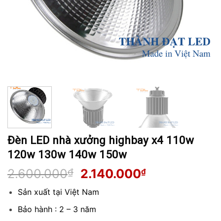
Đèn LED nhà xưởng highbay x4 110w
120w 130w 140w 150w
Giá
Giá
2.600.000
₫
2.140.000
₫
gốc
hiện
Sản xuất tại Việt Nam
là:
tại
2.600.000₫.
là:
Bảo hành : 2 – 3 năm
2.140.000₫.