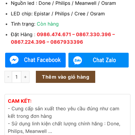
Nguồn led : Done / Philips / Meanwell / Osram
LED chip: Epistar / Philips / Cree / Osram
Tình trạng:
Còn hàng
Đặt Hàng
:
0986.474.671 – 0867.330.396 –
0867.224.396 – 0867933396
Đèn LED nhà xưởng highbay x4 110w 120w 130w 140w 150w s
Thêm vào giỏ hàng
CAM KẾT:
- Cung cấp sản xuất theo yêu cầu đúng như cam
kết trong đơn hàng
- Sử dụng linh kiện chất lượng chính hãng : Done,
Philips, Meanwell …