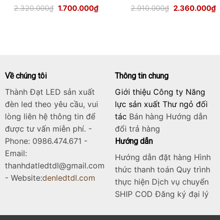
Giá
Giá
Giá
G
2.320.000
₫
1.700.000
₫
2.910.000
₫
2.360.000
₫
gốc
hiện
gốc
h
là:
tại
là:
t
2.320.000₫.
là:
2.910.000₫.
l
.000₫.
1.700.000₫.
2
Về chúng tôi
Thông tin chung
Thành Đạt LED sản xuất
Giới thiệu Công ty Năng
đèn led theo yêu cầu, vui
lực sản xuất Thư ngỏ đối
lòng liên hệ thông tin để
tác
Bán hàng
Hướng dẫn
được tư vấn miễn phí. -
đổi trả hàng
Phone: 0986.474.671 -
Hướng dẫn
Email:
Hướng dẫn đặt hàng Hình
thanhdatledtdl@gmail.com
thức thanh toán Quy trình
- Website:
denledtdl.com
thực hiện Dịch vụ chuyển
SHIP COD Đăng ký đại lý