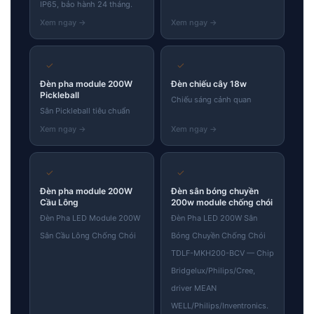
IP65, bảo hành 24 tháng.
✓
✓
Đèn pha module 200W
Đèn chiếu cây 18w
Pickleball
Chiếu sáng cảnh quan
Sân Pickleball tiêu chuẩn
✓
✓
Đèn pha module 200W
Đèn sân bóng chuyền
Cầu Lông
200w module chống chói
Đèn Pha LED Module 200W
Đèn Pha LED 200W Sân
Sân Cầu Lông Chống Chói
Bóng Chuyền Chống Chói
TDLF-MKH200-BCV — Chip
Bridgelux/Philips/Cree,
driver MEAN
WELL/Philips/Inventronics.