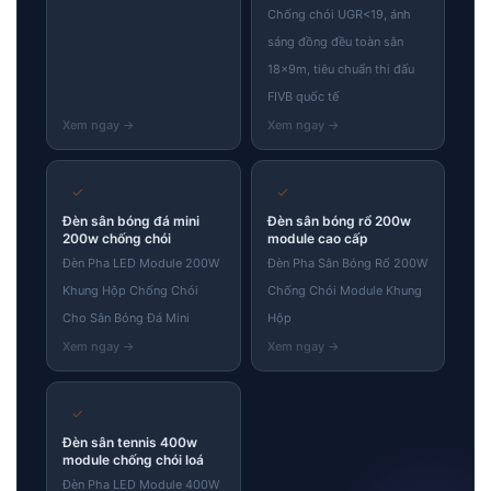
Chống chói UGR<19, ánh
sáng đồng đều toàn sân
18×9m, tiêu chuẩn thi đấu
FIVB quốc tế
✓
✓
Đèn sân bóng đá mini
Đèn sân bóng rổ 200w
200w chống chói
module cao cấp
Đèn Pha LED Module 200W
Đèn Pha Sân Bóng Rổ 200W
Khung Hộp Chống Chói
Chống Chói Module Khung
Cho Sân Bóng Đá Mini
Hộp
✓
Đèn sân tennis 400w
module chống chói loá
Đèn Pha LED Module 400W