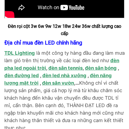
Đèn rọi cột 3w 6w 9w 12w 18w 24w 36w chất lượng
cao
cấp
Địa chỉ mua
đèn LED chính hãng
TDL Lighting
là một công ty hàng đầu đang làm mưa
làm gió trên thị trường về các loại đèn led như
đèn
pha led ngoài trời
,
đèn sân tennis
,
đèn sân bóng
,
đèn đường led
,
đèn led nhà xưởng
,
đèn năng
lượng mặt trời
,
đèn sân vườn
,…
Không chỉ vì chất
lượng sản phẩm, giá cả hợp lý mà từ khâu chăm sóc
khách hàng đến khâu vận chuyển đều được TDL tỉ
mỉ, cẩn thận. Bên cạnh đó, THÀNH ĐẠT LED đề ra
ngập tràn khuyến mãi cho khách hàng mới cũng như
khách hàng thân thiết và đưa ra những cam kết thiết
thực như: