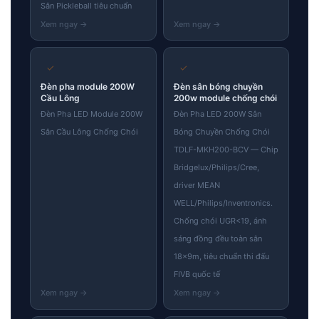
Sân Pickleball tiêu chuẩn
✓
✓
Đèn pha module 200W
Đèn sân bóng chuyền
Cầu Lông
200w module chống chói
Đèn Pha LED Module 200W
Đèn Pha LED 200W Sân
Sân Cầu Lông Chống Chói
Bóng Chuyền Chống Chói
TDLF-MKH200-BCV — Chip
Bridgelux/Philips/Cree,
driver MEAN
WELL/Philips/Inventronics.
Chống chói UGR<19, ánh
sáng đồng đều toàn sân
18×9m, tiêu chuẩn thi đấu
FIVB quốc tế