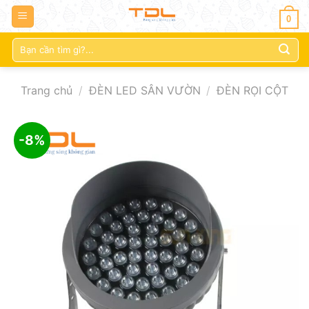
0
Tìm
kiếm:
Trang chủ
/
ĐÈN LED SÂN VƯỜN
/
ĐÈN RỌI CỘT
-8%