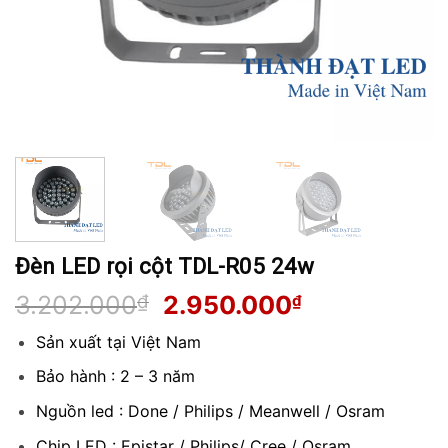
Đèn LED rọi cột TDL-R05 24w
Giá
Giá
3.202.000
₫
2.950.000
₫
gốc
hiện
Sản xuất tại Việt Nam
là:
tại
3.202.000₫.
là:
Bảo hành : 2 – 3 năm
2.950.000₫
Nguồn led : Done / Philips / Meanwell / Osram
Chip LED : Epistar / Philips/ Cree / Osram