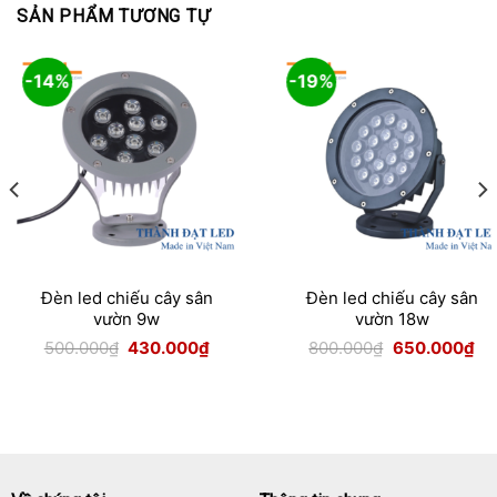
SẢN PHẨM TƯƠNG TỰ
-14%
-19%
Đèn led chiếu cây sân
Đèn led chiếu cây sân
vườn 9w
vườn 18w
Giá
Giá
Giá
Giá
500.000
₫
430.000
₫
800.000
₫
650.000
₫
gốc
hiện
gốc
hiệ
là:
tại
là:
tại
500.000₫.
là:
800.000₫.
là:
0₫.
430.000₫.
65