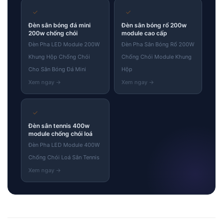
✓
✓
Đèn sân bóng đá mini
Đèn sân bóng rổ 200w
200w chống chói
module cao cấp
Đèn Pha LED Module 200W
Đèn Pha Sân Bóng Rổ 200W
Khung Hộp Chống Chói
Chống Chói Module Khung
Cho Sân Bóng Đá Mini
Hộp
✓
Đèn sân tennis 400w
module chống chói loá
Đèn Pha LED Module 400W
Chống Chói Loá Sân Tennis