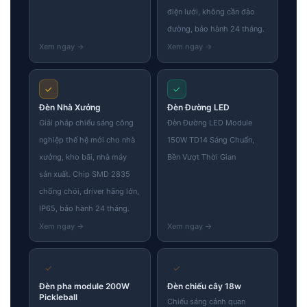
điện lưới, không cần đào
đường, bảo hành 24 tháng.
✓
✓
Đèn Nhà Xưởng
Đèn Đường LED
Giải pháp chiếu sáng công
Đèn Đường LED Module
nghiệp thế hệ mới cho nhà
150W TD14 Sáng Chuẩn,
xưởng, kho bãi, nhà máy
Bền Vượt Thời Gian
sản xuất. Chip SMD 2835
chống chói, driver hãng lớn,
IP65, bảo hành 24 tháng.
✓
✓
Đèn pha module 200W
Đèn chiếu cây 18w
Pickleball
Chiếu sáng cảnh quan