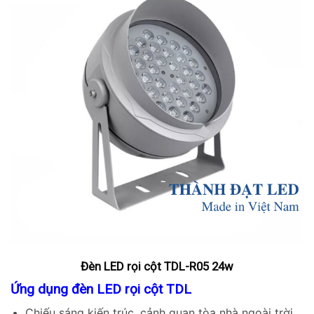
Skip
to
content
Đèn LED rọi cột TDL-R05 24w
Ứng dụng đèn
LED rọi cột TDL
Chiếu sáng kiến trúc, cảnh quan tòa nhà ngoài trời