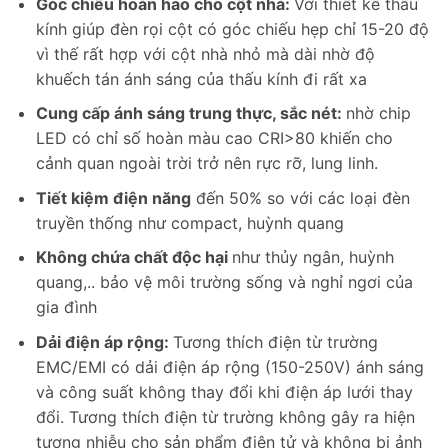
Góc chiếu hoàn hảo cho cột nhà:
Với thiết kế thấu
kính giúp đèn rọi cột có góc chiếu hẹp chỉ 15-20 độ
vì thế rất hợp với cột nhà nhỏ mà dài nhờ độ
khuếch tán ánh sáng của thấu kính đi rất xa
Cung cấp ánh sáng trung thực, sắc nét:
nhờ chip
LED có chỉ số hoàn màu cao CRI>80 khiến cho
cảnh quan ngoài trời trở nên rực rỡ, lung linh.
Tiết kiệm điện năng
đến 50% so với các loại đèn
truyền thống như compact, huỳnh quang
Không chứa chất độc hại
như thủy ngân, huỳnh
quang,.. bảo vệ môi trường sống và nghỉ ngơi của
gia đình
Dải điện áp rộng:
Tương thích điện từ trường
EMC/EMI có dải điện áp rộng (150-250V) ánh sáng
và công suất không thay đổi khi điện áp lưới thay
đổi. Tương thích điện từ trường không gây ra hiện
tượng nhiễu cho sản phẩm điện tử và không bị ảnh