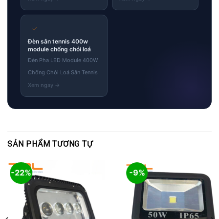
✓
Đèn sân tennis 400w
module chống chói loá
Đèn Pha LED Module 400W
Chống Chói Loá Sân Tennis
SẢN PHẨM TƯƠNG TỰ
-22%
-9%