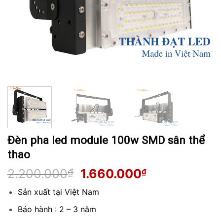
Đèn pha led module 100w SMD sân thể
thao
Giá
Giá
2.200.000
₫
1.660.000
₫
gốc
hiện
Sản xuất tại Việt Nam
là:
tại
2.200.000₫.
là:
Bảo hành : 2 – 3 năm
1.660.000₫.