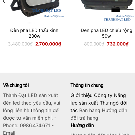
Đèn pha LED thấu kính
Đèn pha LED chiếu rộng
200w
50w
Giá
Giá
Giá
Giá
3.480.000
₫
2.700.000
₫
800.000
₫
732.000
₫
gốc
hiện
gốc
hiệ
là:
tại
là:
tại
3.480.000₫.
là:
800.000₫.
là:
.000₫.
2.700.000₫.
73
Về chúng tôi
Thông tin chung
Thành Đạt LED sản xuất
Giới thiệu Công ty Năng
đèn led theo yêu cầu, vui
lực sản xuất Thư ngỏ đối
lòng liên hệ thông tin để
tác
Bán hàng
Hướng dẫn
được tư vấn miễn phí. -
đổi trả hàng
Phone: 0986.474.671 -
Hướng dẫn
Email: