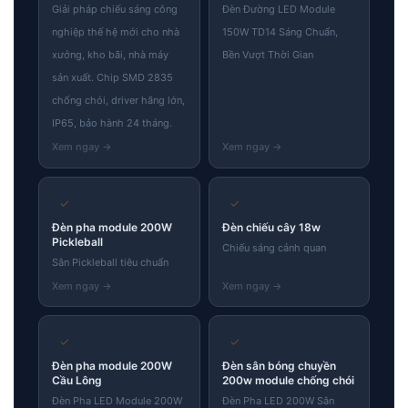
Giải pháp chiếu sáng công
Đèn Đường LED Module
nghiệp thế hệ mới cho nhà
150W TD14 Sáng Chuẩn,
xưởng, kho bãi, nhà máy
Bền Vượt Thời Gian
sản xuất. Chip SMD 2835
chống chói, driver hãng lớn,
IP65, bảo hành 24 tháng.
✓
✓
Đèn pha module 200W
Đèn chiếu cây 18w
Pickleball
Chiếu sáng cảnh quan
Sân Pickleball tiêu chuẩn
✓
✓
Đèn pha module 200W
Đèn sân bóng chuyền
Cầu Lông
200w module chống chói
Đèn Pha LED Module 200W
Đèn Pha LED 200W Sân