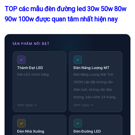
TOP các mẫu đèn đường led 30w 50w 80w
90w 100w được quan tâm nhất hiện nay
SẢN PHẨM NỔI BẬT
✓
✓
Thành Đạt LED
Đèn Năng Lượng MT
Đèn LED chính hãng
Đèn Năng Lượng Mặt Trời
300W Lắp đặt không cần
điện lưới, không cần đào
đường, bảo hành 24 tháng.
✓
✓
Đèn Nhà Xưởng
Đèn Đường LED