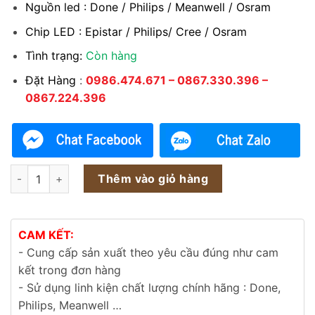
Nguồn led : Done / Philips / Meanwell / Osram
Chip LED : Epistar / Philips/ Cree / Osram
Tình trạng:
Còn hàng
Đặt Hàng
:
0986.474.671 – 0867.330.396 –
0867.224.396
Đèn pha led module 100w SMD sân thể thao số lượng
Thêm vào giỏ hàng
CAM KẾT:
- Cung cấp sản xuất theo yêu cầu đúng như cam
kết trong đơn hàng
- Sử dụng linh kiện chất lượng chính hãng : Done,
Philips, Meanwell …