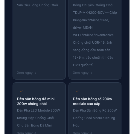
Sân Cầu Lông Chống Chói
Bóng Chuyền Chống Chói
TDLF-MKH200-BCV — Chip
Bridgelux/Philips/Cree,
driver MEAN
WELL/Philips/Inventronics.
Chống chói UGR<19, ánh
sáng đồng đều toàn sân
18×9m, tiêu chuẩn thi đấu
FIVB quốc tế
✓
✓
Đèn sân bóng đá mini
Đèn sân bóng rổ 200w
200w chống chói
module cao cấp
Đèn Pha LED Module 200W
Đèn Pha Sân Bóng Rổ 200W
Khung Hộp Chống Chói
Chống Chói Module Khung
Cho Sân Bóng Đá Mini
Hộp