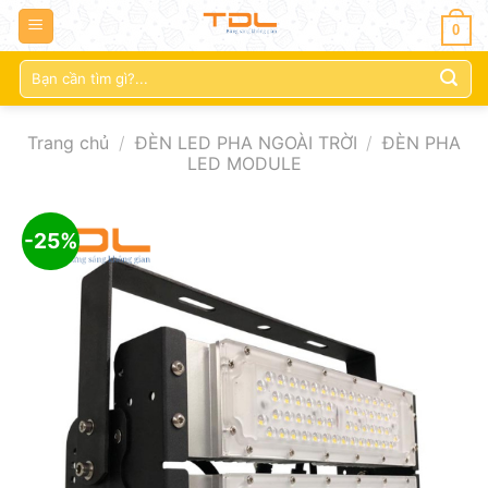
0
Tìm
kiếm:
Trang chủ
/
ĐÈN LED PHA NGOÀI TRỜI
/
ĐÈN PHA
LED MODULE
-25%