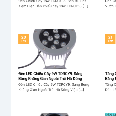
Đèn Chiếu Cây 18w TDRCY18: Bền Bỉ, Tiết
Đèn C
Kiệm Điện Đèn chiếu cây 18w TDRCY18 [...]
Vườn B
23
21
Th9
Th9
Đèn LED Chiếu Cây 9W TDRCY9: Sáng
Tăng 
Bừng Không Gian Ngoài Trời Hà Đông
Bằng 
Đèn LED Chiếu Cây 9W TDRCY9: Sáng Bừng
Tăng 
Không Gian Ngoài Trời Hà Đông Việc [...]
Đèn L