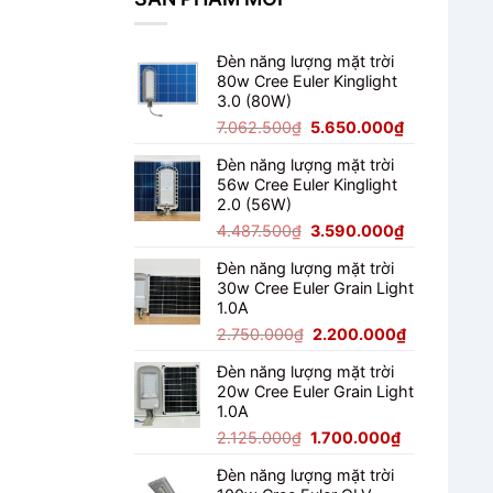
100W
Chiếu
Sân
Đèn năng lượng mặt trời
Pickleball
80w Cree Euler Kinglight
3.0 (80W)
Giá
Giá
7.062.500
₫
5.650.000
₫
gốc
hiện
Đèn năng lượng mặt trời
là:
tại
56w Cree Euler Kinglight
7.062.500₫.
là:
2.0 (56W)
5.650.000₫
Giá
Giá
4.487.500
₫
3.590.000
₫
gốc
hiện
Đèn năng lượng mặt trời
là:
tại
30w Cree Euler Grain Light
4.487.500₫.
là:
1.0A
3.590.000₫
Giá
Giá
2.750.000
₫
2.200.000
₫
gốc
hiện
Đèn năng lượng mặt trời
là:
tại
20w Cree Euler Grain Light
2.750.000₫.
là:
1.0A
2.200.000₫
Giá
Giá
2.125.000
₫
1.700.000
₫
gốc
hiện
Đèn năng lượng mặt trời
là:
tại