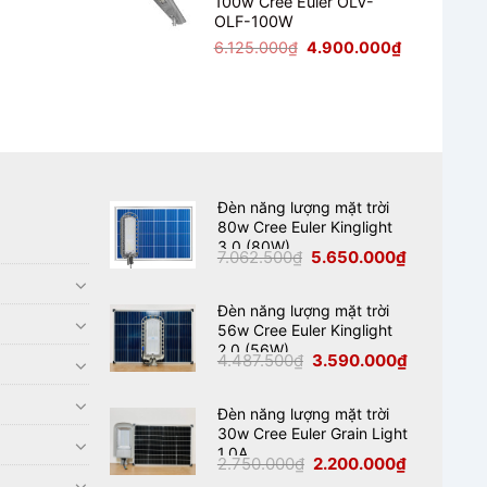
100w Cree Euler OLV-
2.125.000₫.
là:
OLF-100W
1.700.000₫.
Giá
Giá
6.125.000
₫
4.900.000
₫
gốc
hiện
là:
tại
6.125.000₫.
là:
4.900.000₫
Đèn năng lượng mặt trời
80w Cree Euler Kinglight
3.0 (80W)
Giá
Giá
7.062.500
₫
5.650.000
₫
gốc
hiện
là:
tại
7.062.500₫.
là:
5.650.000₫
Đèn năng lượng mặt trời
56w Cree Euler Kinglight
2.0 (56W)
Giá
Giá
4.487.500
₫
3.590.000
₫
gốc
hiện
là:
tại
4.487.500₫.
là:
3.590.000₫
Đèn năng lượng mặt trời
30w Cree Euler Grain Light
1.0A
Giá
Giá
2.750.000
₫
2.200.000
₫
gốc
hiện