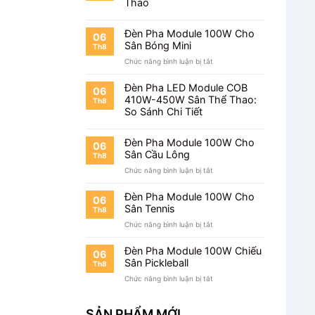
Thao
Đèn Pha Module 100W Cho
06
Sân Bóng Mini
Th8
ở
Chức năng bình luận bị tắt
Đèn
Pha
Đèn Pha LED Module COB
06
Module
410W-450W Sân Thể Thao:
Th8
100W
So Sánh Chi Tiết
Cho
Sân
Bóng
Đèn Pha Module 100W Cho
06
Mini
Sân Cầu Lông
Th8
ở
Chức năng bình luận bị tắt
Đèn
Pha
Đèn Pha Module 100W Cho
06
Module
Sân Tennis
Th8
100W
ở
Chức năng bình luận bị tắt
Cho
Đèn
Sân
Pha
Cầu
Đèn Pha Module 100W Chiếu
06
Module
Lông
Sân Pickleball
Th8
100W
ở
Chức năng bình luận bị tắt
Cho
Đèn
Sân
Pha
Tennis
SẢN PHẨM MỚI
Module