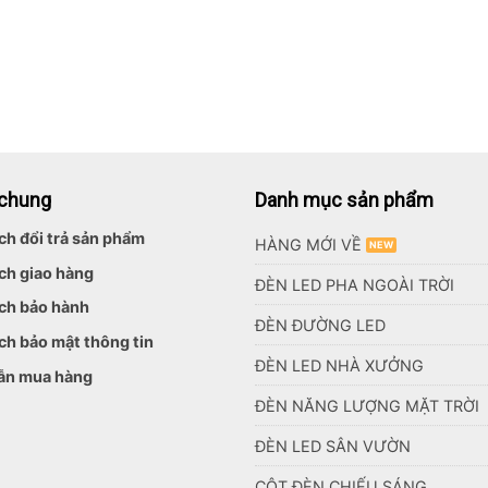
 chung
Danh mục sản phẩm
ch đổi trả sản phẩm
HÀNG MỚI VỀ
ch giao hàng
ĐÈN LED PHA NGOÀI TRỜI
ch bảo hành
ĐÈN ĐƯỜNG LED
ch bảo mật thông tin
ĐÈN LED NHÀ XƯỞNG
ẫn mua hàng
ĐÈN NĂNG LƯỢNG MẶT TRỜI
ĐÈN LED SÂN VƯỜN
CỘT ĐÈN CHIẾU SÁNG