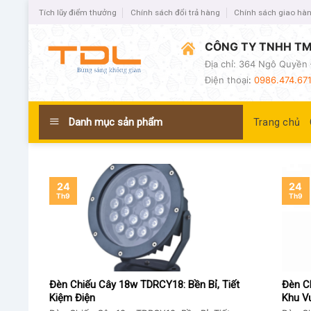
Tích lũy điểm thưởng
Chính sách đổi trả hàng
Chính sách giao hà
CÔNG TY TNHH TM
Địa chỉ: 364 Ngô Quyền 
Điện thoại
:
0986.474.671
Danh mục sản phẩm
Trang chủ
24
24
Th9
Th9
Đèn Chiếu Cây 18w TDRCY18: Bền Bỉ, Tiết
Đèn C
Kiệm Điện
Khu V