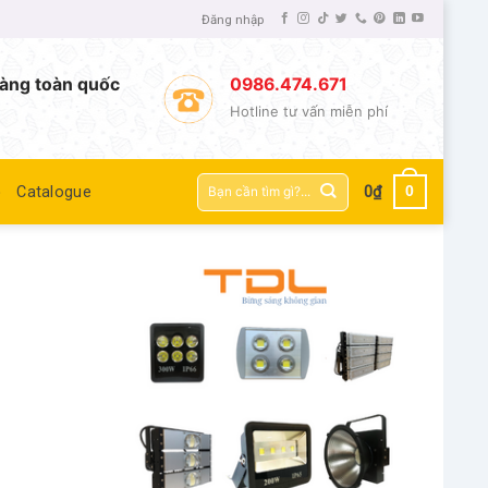
Đăng nhập
àng toàn quốc
0986.474.671
Hotline tư vấn miễn phí
Tìm
0
ệ
Catalogue
0
₫
kiếm: