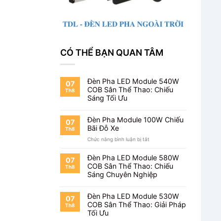
CÓ THỂ BẠN QUAN TÂM
Đèn Pha LED Module 540W
07
COB Sân Thể Thao: Chiếu
Th8
Sáng Tối Ưu
Đèn Pha Module 100W Chiếu
07
Bãi Đỗ Xe
Th8
ở
Chức năng bình luận bị tắt
Đèn
Pha
Đèn Pha LED Module 580W
07
Module
COB Sân Thể Thao: Chiếu
Th8
100W
Sáng Chuyên Nghiệp
Chiếu
Bãi
Đỗ
Đèn Pha LED Module 530W
07
Xe
COB Sân Thể Thao: Giải Pháp
Th8
Tối Ưu