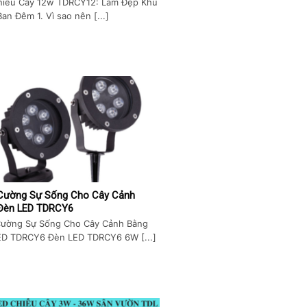
hiếu Cây 12w TDRCY12: Làm Đẹp Khu
an Đêm 1. Vì sao nên [...]
Cường Sự Sống Cho Cây Cảnh
Đèn LED TDRCY6
Cường Sự Sống Cho Cây Cảnh Bằng
ED TDRCY6 Đèn LED TDRCY6 6W [...]