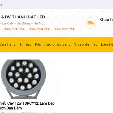
ng
 & DV THÀNH ĐẠT LED
Giao h
– La Khê – Hà Đông – Hà Nội.
 - 0867.330.396 - 0867.224.396 - 0867.933.396
Cửa hàng
Tin tức
Kiến thức chiếu sáng
Video đèn led
Liên h
hiếu Cây 12w TDRCY12: Làm Đẹp
ườn Ban Đêm