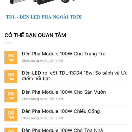
CÓ THỂ BẠN QUAN TÂM
Đèn Pha Module 100W Cho Trang Trại
08
Th8
ở
Chức năng bình luận bị tắt
Đèn
Pha
Đèn LED rọi cột TDL-RC04 18w: So sánh và Ưu
08
Module
điểm nổi bật
Th8
100W
Cho
Trang
Đèn Pha Module 100W Cho Sân Vườn
08
Trại
Th8
ở
Chức năng bình luận bị tắt
Đèn
Pha
Đèn Pha Module 100W Chiếu Cổng
08
Module
Th8
ở
Chức năng bình luận bị tắt
100W
Đèn
Cho
Pha
Sân
Đèn Pha Module 100W Cho Tòa Nhà
08