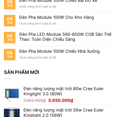
Đèn Pha Module 100W Chiếu Bãi Đỗ Xe
08
Module
Th8
ở
Chức năng bình luận bị tắt
100W
Đèn
Cho
Pha
Công
Đèn Pha Module 100W Cho Kho Hàng
08
Module
Trường
Th8
ở
Chức năng bình luận bị tắt
100W
Đèn
Chiếu
Pha
Bãi
Đèn Pha LED Module 560-600W COB Sân Thể
08
Module
Đỗ
Thao: Toàn Diện Chiếu Sáng
Th8
100W
Xe
Cho
Kho
Đèn Pha Module 100W Chiếu Nhà Xưởng
08
Hàng
Th8
ở
Chức năng bình luận bị tắt
Đèn
Pha
Module
SẢN PHẨM MỚI
100W
Chiếu
Nhà
Đèn năng lượng mặt trời 80w Cree Euler
Xưởng
Kinglight 3.0 (80W)
Giá
Giá
7.062.500
₫
5.650.000
₫
gốc
hiện
Đèn năng lượng mặt trời 56w Cree Euler
là:
tại
Kinglight 2.0 (56W)
7.062.500₫.
là: