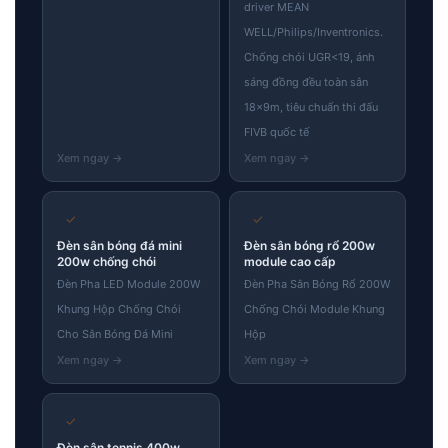
driver MEAN
WELL/Philips/Inventronics.
Chống chói UGR<19, ánh
sáng đồng đều toàn sân
18×9m, tiêu chuẩn thi đấu
FIVB quốc tế
✓
✓
Đèn sân bóng đá mini
Đèn sân bóng rổ 200w
200w chống chói
module cao cấp
Đèn Pha LED Module 200W
Đèn Pha Sân Bóng Rổ 200W
Khung Hộp Chống Chói
Chống Chói Module Khung
Cho Sân Bóng Đá Mini
Hộp
✓
Đèn sân tennis 400w