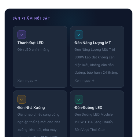
SẢN PHẨM NỔI BẬT
✓
✓
Thành Đạt LED
Đèn Năng Lượng MT
Đèn LED chính hãng
Đèn Năng Lượng Mặt Trời
300W Lắp đặt không cần
điện lưới, không cần đào
đường, bảo hành 24 tháng.
✓
✓
Đèn Nhà Xưởng
Đèn Đường LED
Giải pháp chiếu sáng công
Đèn Đường LED Module
nghiệp thế hệ mới cho nhà
150W TD14 Sáng Chuẩn,
xưởng, kho bãi, nhà máy
Bền Vượt Thời Gian