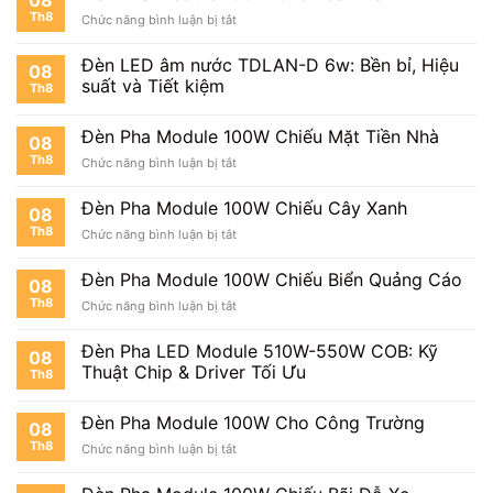
Module
Vườn
Th8
ở
Chức năng bình luận bị tắt
100W
Đèn
Chiếu
Pha
Cổng
Đèn LED âm nước TDLAN-D 6w: Bền bỉ, Hiệu
08
Module
suất và Tiết kiệm
Th8
100W
Cho
Tòa
Đèn Pha Module 100W Chiếu Mặt Tiền Nhà
08
Nhà
Th8
ở
Chức năng bình luận bị tắt
Đèn
Pha
Đèn Pha Module 100W Chiếu Cây Xanh
08
Module
Th8
ở
Chức năng bình luận bị tắt
100W
Đèn
Chiếu
Pha
Mặt
Đèn Pha Module 100W Chiếu Biển Quảng Cáo
08
Module
Tiền
Th8
ở
Chức năng bình luận bị tắt
100W
Nhà
Đèn
Chiếu
Pha
Cây
Đèn Pha LED Module 510W-550W COB: Kỹ
08
Module
Xanh
Thuật Chip & Driver Tối Ưu
Th8
100W
Chiếu
Biển
Đèn Pha Module 100W Cho Công Trường
08
Quảng
Th8
ở
Chức năng bình luận bị tắt
Cáo
Đèn
Pha