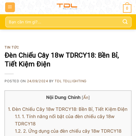
0
Tìm
kiếm:
TIN TỨC
Đèn Chiếu Cây 18w TDRCY18: Bền Bỉ,
Tiết Kiệm Điện
POSTED ON
24/09/2024
BY
TDL TDLLIGHTING
Nội Dung Chính
[
Ẩn
]
1.
Đèn Chiếu Cây 18w TDRCY18: Bền Bỉ, Tiết Kiệm Điện
1.1.
1. Tính năng nổi bật của đèn chiếu cây 18w
TDRCY18
1.2.
2. Ứng dụng của đèn chiếu cây 18w TDRCY18