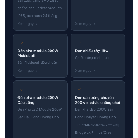
sản xuất. Chip SMD 2835
chống chói, driver hãng lớn,
IP65, bảo hành 24 tháng.
✓
✓
Đèn pha module 200W
Đèn chiếu cây 18w
Pickleball
Chiếu sáng cảnh quan
Sân Pickleball tiêu chuẩn
✓
✓
Đèn pha module 200W
Đèn sân bóng chuyền
Cầu Lông
200w module chống chói
Đèn Pha LED Module 200W
Đèn Pha LED 200W Sân
Sân Cầu Lông Chống Chói
Bóng Chuyền Chống Chói
TDLF-MKH200-BCV — Chip
Bridgelux/Philips/Cree,