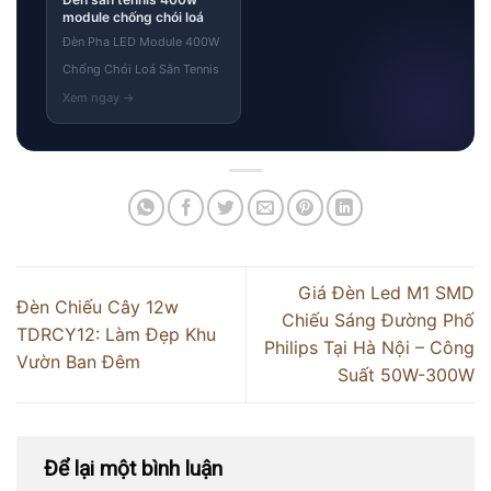
module chống chói loá
Đèn Pha LED Module 400W
Chống Chói Loá Sân Tennis
Giá Đèn Led M1 SMD
Đèn Chiếu Cây 12w
Chiếu Sáng Đường Phố
TDRCY12: Làm Đẹp Khu
Philips Tại Hà Nội – Công
Vườn Ban Đêm
Suất 50W-300W
Để lại một bình luận