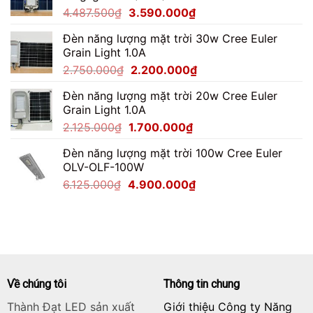
Giá
Giá
4.487.500
₫
3.590.000
₫
5.650.000₫.
gốc
hiện
Đèn năng lượng mặt trời 30w Cree Euler
là:
tại
Grain Light 1.0A
4.487.500₫.
là:
Giá
Giá
2.750.000
₫
2.200.000
₫
3.590.000₫.
gốc
hiện
Đèn năng lượng mặt trời 20w Cree Euler
là:
tại
Grain Light 1.0A
2.750.000₫.
là:
Giá
Giá
2.125.000
₫
1.700.000
₫
2.200.000₫.
gốc
hiện
Đèn năng lượng mặt trời 100w Cree Euler
là:
tại
OLV-OLF-100W
2.125.000₫.
là:
Giá
Giá
6.125.000
₫
4.900.000
₫
1.700.000₫.
gốc
hiện
là:
tại
6.125.000₫.
là:
4.900.000₫.
Về chúng tôi
Thông tin chung
Thành Đạt LED sản xuất
Giới thiệu Công ty Năng