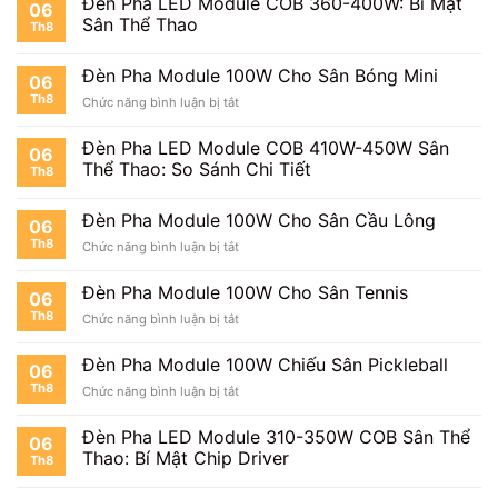
Đèn Pha LED Module COB 360-400W: Bí Mật
06
Sân Thể Thao
Th8
Đèn Pha Module 100W Cho Sân Bóng Mini
06
Th8
ở
Chức năng bình luận bị tắt
Đèn
Pha
Đèn Pha LED Module COB 410W-450W Sân
06
Module
Thể Thao: So Sánh Chi Tiết
Th8
100W
Cho
Sân
Đèn Pha Module 100W Cho Sân Cầu Lông
06
Bóng
Th8
ở
Chức năng bình luận bị tắt
Mini
Đèn
Pha
Đèn Pha Module 100W Cho Sân Tennis
06
Module
Th8
ở
Chức năng bình luận bị tắt
100W
Đèn
Cho
Pha
Sân
Đèn Pha Module 100W Chiếu Sân Pickleball
06
Module
Cầu
Th8
ở
Chức năng bình luận bị tắt
100W
Lông
Đèn
Cho
Pha
Sân
Đèn Pha LED Module 310-350W COB Sân Thể
06
Module
Tennis
Thao: Bí Mật Chip Driver
Th8
100W
Chiếu