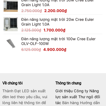
là:
tại
Grain Light 1.0A
4.487.500₫.
là:
Giá
Giá
2.750.000
₫
2.200.000
₫
3.590.000₫.
gốc
hiện
Đèn năng lượng mặt trời 20w Cree Euler
là:
tại
Grain Light 1.0A
2.750.000₫.
là:
Giá
Giá
2.125.000
₫
1.700.000
₫
2.200.000₫.
gốc
hiện
Đèn năng lượng mặt trời 100w Cree Euler
là:
tại
OLV-OLF-100W
2.125.000₫.
là:
Giá
Giá
6.125.000
₫
4.900.000
₫
1.700.000₫.
gốc
hiện
là:
tại
6.125.000₫.
là:
4.900.000₫.
Về chúng tôi
Thông tin chung
Thành Đạt LED sản xuất
Giới thiệu Công ty Năng
đèn led theo yêu cầu, vui
lực sản xuất Thư ngỏ đối
lòng liên hệ thông tin để
tác
Bán hàng
Hướng dẫn