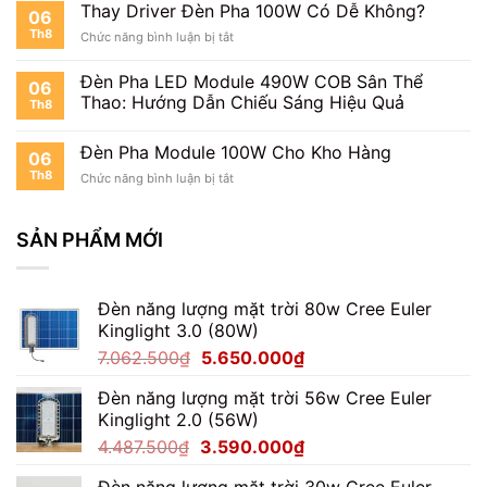
Sân
Thay Driver Đèn Pha 100W Có Dễ Không?
06
Pickleball
Th8
ở
Chức năng bình luận bị tắt
Thay
Driver
Đèn Pha LED Module 490W COB Sân Thể
06
Đèn
Thao: Hướng Dẫn Chiếu Sáng Hiệu Quả
Th8
Pha
100W
Có
Đèn Pha Module 100W Cho Kho Hàng
06
Dễ
Th8
ở
Chức năng bình luận bị tắt
Không?
Đèn
Pha
Module
SẢN PHẨM MỚI
100W
Cho
Kho
Đèn năng lượng mặt trời 80w Cree Euler
Hàng
Kinglight 3.0 (80W)
Giá
Giá
7.062.500
₫
5.650.000
₫
gốc
hiện
Đèn năng lượng mặt trời 56w Cree Euler
là:
tại
Kinglight 2.0 (56W)
7.062.500₫.
là:
Giá
Giá
4.487.500
₫
3.590.000
₫
5.650.000₫.
gốc
hiện
Đèn năng lượng mặt trời 30w Cree Euler