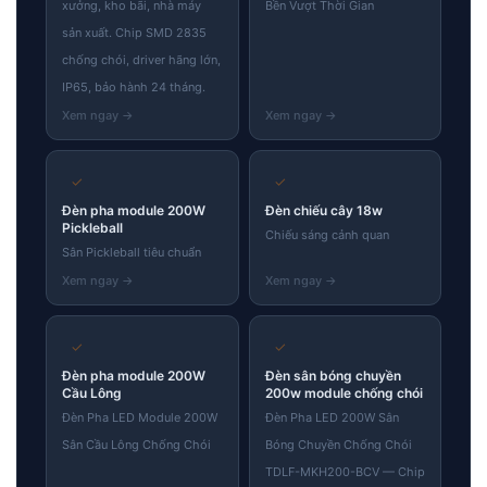
xưởng, kho bãi, nhà máy
Bền Vượt Thời Gian
sản xuất. Chip SMD 2835
chống chói, driver hãng lớn,
IP65, bảo hành 24 tháng.
✓
✓
Đèn pha module 200W
Đèn chiếu cây 18w
Pickleball
Chiếu sáng cảnh quan
Sân Pickleball tiêu chuẩn
✓
✓
Đèn pha module 200W
Đèn sân bóng chuyền
Cầu Lông
200w module chống chói
Đèn Pha LED Module 200W
Đèn Pha LED 200W Sân
Sân Cầu Lông Chống Chói
Bóng Chuyền Chống Chói
TDLF-MKH200-BCV — Chip