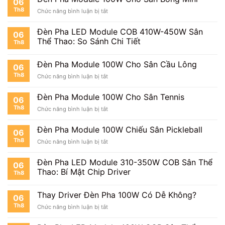
06
Th8
ở
Chức năng bình luận bị tắt
Đèn
Pha
Đèn Pha LED Module COB 410W-450W Sân
06
Module
Thể Thao: So Sánh Chi Tiết
Th8
100W
Cho
Sân
Đèn Pha Module 100W Cho Sân Cầu Lông
06
Bóng
Th8
ở
Chức năng bình luận bị tắt
Mini
Đèn
Pha
Đèn Pha Module 100W Cho Sân Tennis
06
Module
Th8
ở
Chức năng bình luận bị tắt
100W
Đèn
Cho
Pha
Sân
Đèn Pha Module 100W Chiếu Sân Pickleball
06
Module
Cầu
Th8
ở
Chức năng bình luận bị tắt
100W
Lông
Đèn
Cho
Pha
Sân
Đèn Pha LED Module 310-350W COB Sân Thể
06
Module
Tennis
Thao: Bí Mật Chip Driver
Th8
100W
Chiếu
Sân
Thay Driver Đèn Pha 100W Có Dễ Không?
06
Pickleball
Th8
ở
Chức năng bình luận bị tắt
Thay
Driver