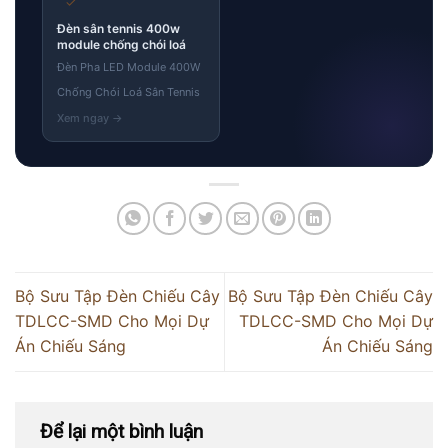
✓
Đèn sân tennis 400w
module chống chói loá
Đèn Pha LED Module 400W
Chống Chói Loá Sân Tennis
Bộ Sưu Tập Đèn Chiếu Cây
Bộ Sưu Tập Đèn Chiếu Cây
TDLCC-SMD Cho Mọi Dự
TDLCC-SMD Cho Mọi Dự
Án Chiếu Sáng
Án Chiếu Sáng
Để lại một bình luận