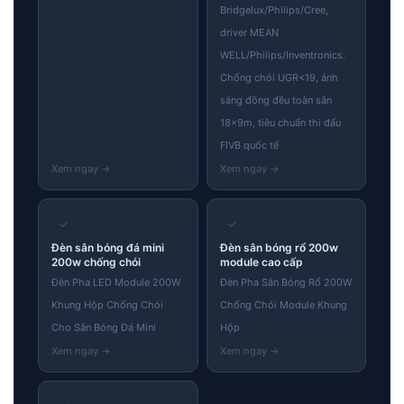
Bridgelux/Philips/Cree,
driver MEAN
WELL/Philips/Inventronics.
Chống chói UGR<19, ánh
sáng đồng đều toàn sân
18×9m, tiêu chuẩn thi đấu
FIVB quốc tế
✓
✓
Đèn sân bóng đá mini
Đèn sân bóng rổ 200w
200w chống chói
module cao cấp
Đèn Pha LED Module 200W
Đèn Pha Sân Bóng Rổ 200W
Khung Hộp Chống Chói
Chống Chói Module Khung
Cho Sân Bóng Đá Mini
Hộp