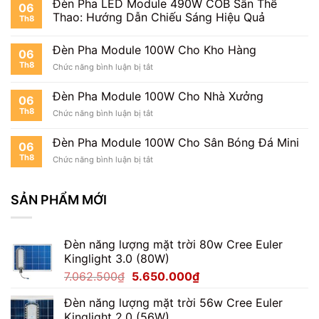
Đèn Pha LED Module 490W COB Sân Thể
06
Đèn
Thao: Hướng Dẫn Chiếu Sáng Hiệu Quả
Th8
Pha
100W
Có
Đèn Pha Module 100W Cho Kho Hàng
06
Dễ
Th8
ở
Chức năng bình luận bị tắt
Không?
Đèn
Pha
Đèn Pha Module 100W Cho Nhà Xưởng
06
Module
Th8
ở
Chức năng bình luận bị tắt
100W
Đèn
Cho
Pha
Kho
Đèn Pha Module 100W Cho Sân Bóng Đá Mini
06
Module
Hàng
Th8
ở
Chức năng bình luận bị tắt
100W
Đèn
Cho
Pha
Nhà
Module
SẢN PHẨM MỚI
Xưởng
100W
Cho
Sân
Đèn năng lượng mặt trời 80w Cree Euler
Bóng
Đá
Kinglight 3.0 (80W)
Mini
Giá
Giá
7.062.500
₫
5.650.000
₫
gốc
hiện
Đèn năng lượng mặt trời 56w Cree Euler
là:
tại
Kinglight 2.0 (56W)