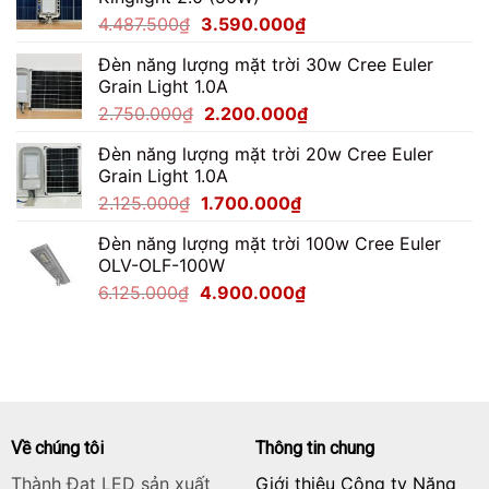
7.062.500₫.
là:
Giá
Giá
4.487.500
₫
3.590.000
₫
5.650.000₫.
gốc
hiện
Đèn năng lượng mặt trời 30w Cree Euler
là:
tại
Grain Light 1.0A
4.487.500₫.
là:
Giá
Giá
2.750.000
₫
2.200.000
₫
3.590.000₫.
gốc
hiện
Đèn năng lượng mặt trời 20w Cree Euler
là:
tại
Grain Light 1.0A
2.750.000₫.
là:
Giá
Giá
2.125.000
₫
1.700.000
₫
2.200.000₫.
gốc
hiện
Đèn năng lượng mặt trời 100w Cree Euler
là:
tại
OLV-OLF-100W
2.125.000₫.
là:
Giá
Giá
6.125.000
₫
4.900.000
₫
1.700.000₫.
gốc
hiện
là:
tại
6.125.000₫.
là:
4.900.000₫.
Về chúng tôi
Thông tin chung
Thành Đạt LED sản xuất
Giới thiệu Công ty Năng