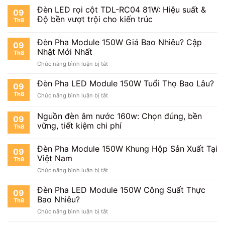
Pha
Đèn LED rọi cột TDL-RC04 81W: Hiệu suất &
Có
09
LED
Tốt
Độ bền vượt trội cho kiến trúc
Th8
Module
Không?
150W
Đèn Pha Module 150W Giá Bao Nhiêu? Cập
Có
09
Tiết
Nhật Mới Nhất
Th8
Kiệm
ở
Chức năng bình luận bị tắt
Điện
Đèn
Không?
Pha
Đèn Pha LED Module 150W Tuổi Thọ Bao Lâu?
09
Module
Th8
ở
Chức năng bình luận bị tắt
150W
Đèn
Giá
Pha
Nguồn đèn âm nước 160w: Chọn đúng, bền
Bao
09
LED
Nhiêu?
vững, tiết kiệm chi phí
Th8
Module
Cập
150W
Nhật
Tuổi
Đèn Pha Module 150W Khung Hộp Sản Xuất Tại
Mới
09
Thọ
Việt Nam
Nhất
Th8
Bao
ở
Chức năng bình luận bị tắt
Lâu?
Đèn
Pha
Đèn Pha LED Module 150W Công Suất Thực
09
Module
Bao Nhiêu?
Th8
150W
ở
Chức năng bình luận bị tắt
Khung
Đèn
Hộp