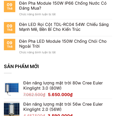
Pha
Đèn Pha Module 150W IP66 Chống Nước Có
Sản
09
LED
Xuất
Đáng Mua?
Th8
Module
Tại
ở
Chức năng bình luận bị tắt
150W
Việt
Đèn
Công
Nam
Pha
Đèn LED Rọi Cột TDL-RC04 54W: Chiếu Sáng
Suất
09
Module
Thực
Mạnh Mẽ, Bền Bỉ Cho Kiến Trúc
Th8
150W
Bao
IP66
Nhiêu?
Đèn Pha LED Module 150W Chống Chói Cho
Chống
09
Nước
Ngoài Trời
Th8
Có
ở
Chức năng bình luận bị tắt
Đáng
Đèn
Mua?
Pha
LED
SẢN PHẨM MỚI
Module
150W
Chống
Đèn năng lượng mặt trời 80w Cree Euler
Chói
Kinglight 3.0 (80W)
Cho
Ngoài
Giá
Giá
7.062.500
₫
5.650.000
₫
Trời
gốc
hiện
Đèn năng lượng mặt trời 56w Cree Euler
là:
tại
Kinglight 2.0 (56W)
7.062.500₫.
là:
Giá
Giá
4.487.500
₫
3.590.000
₫
5.650.000₫.