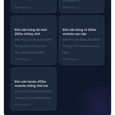
FIVB quốc tế
✓
✓
Đèn sân bóng đá mini
Đèn sân bóng rổ 200w
200w chống chói
module cao cấp
Đèn Pha LED Module 200W
Đèn Pha Sân Bóng Rổ 200W
Khung Hộp Chống Chói
Chống Chói Module Khung
Cho Sân Bóng Đá Mini
Hộp
✓
Đèn sân tennis 400w
module chống chói loá
Đèn Pha LED Module 400W
Chống Chói Loá Sân Tennis