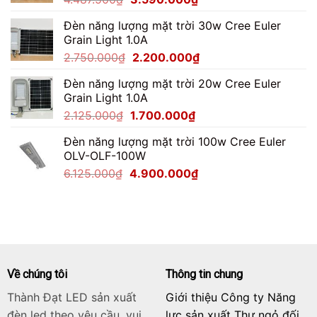
gốc
hiện
Đèn năng lượng mặt trời 30w Cree Euler
là:
tại
Grain Light 1.0A
4.487.500₫.
là:
Giá
Giá
2.750.000
₫
2.200.000
₫
3.590.000₫.
gốc
hiện
Đèn năng lượng mặt trời 20w Cree Euler
là:
tại
Grain Light 1.0A
2.750.000₫.
là:
Giá
Giá
2.125.000
₫
1.700.000
₫
2.200.000₫.
gốc
hiện
Đèn năng lượng mặt trời 100w Cree Euler
là:
tại
OLV-OLF-100W
2.125.000₫.
là:
Giá
Giá
6.125.000
₫
4.900.000
₫
1.700.000₫.
gốc
hiện
là:
tại
6.125.000₫.
là:
4.900.000₫.
Về chúng tôi
Thông tin chung
Thành Đạt LED sản xuất
Giới thiệu Công ty Năng
đèn led theo yêu cầu, vui
lực sản xuất Thư ngỏ đối