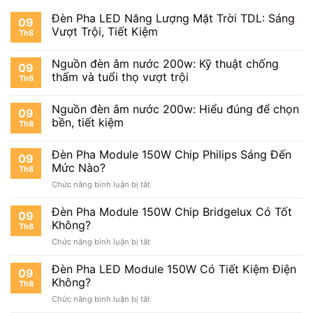
Đèn Pha LED Năng Lượng Mặt Trời TDL: Sáng
09
Vượt Trội, Tiết Kiệm
Th8
Nguồn đèn âm nước 200w: Kỹ thuật chống
09
thấm và tuổi thọ vượt trội
Th8
Nguồn đèn âm nước 200w: Hiểu đúng để chọn
09
bền, tiết kiệm
Th8
Đèn Pha Module 150W Chip Philips Sáng Đến
09
Mức Nào?
Th8
ở
Chức năng bình luận bị tắt
Đèn
Pha
Đèn Pha Module 150W Chip Bridgelux Có Tốt
09
Module
Không?
Th8
150W
ở
Chức năng bình luận bị tắt
Chip
Đèn
Philips
Pha
Đèn Pha LED Module 150W Có Tiết Kiệm Điện
Sáng
09
Module
Đến
Không?
Th8
150W
Mức
ở
Chức năng bình luận bị tắt
Chip
Nào?
Đèn
Bridgelux