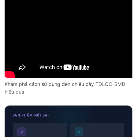
Khám phá cách sử dụng đèn chiếu cây TDLCC-SMD
hiệu quả
SẢN PHẨM NỔI BẬT
✓
✓