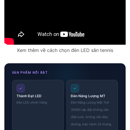
Xem thêm về cách chọn đèn LED sân tennis
SẢN PHẨM NỔI BẬT
✓
✓
Thành Đạt LED
Đèn Năng Lượng MT
Đèn LED chính hãng
Đèn Năng Lượng Mặt Trời
300W Lắp đặt không cần
điện lưới, không cần đào
đường, bảo hành 24 tháng.