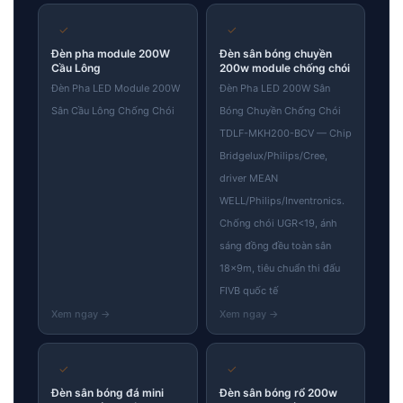
✓
✓
Đèn pha module 200W
Đèn sân bóng chuyền
Cầu Lông
200w module chống chói
Đèn Pha LED Module 200W
Đèn Pha LED 200W Sân
Sân Cầu Lông Chống Chói
Bóng Chuyền Chống Chói
TDLF-MKH200-BCV — Chip
Bridgelux/Philips/Cree,
driver MEAN
WELL/Philips/Inventronics.
Chống chói UGR<19, ánh
sáng đồng đều toàn sân
18×9m, tiêu chuẩn thi đấu
FIVB quốc tế
✓
✓
Đèn sân bóng đá mini
Đèn sân bóng rổ 200w