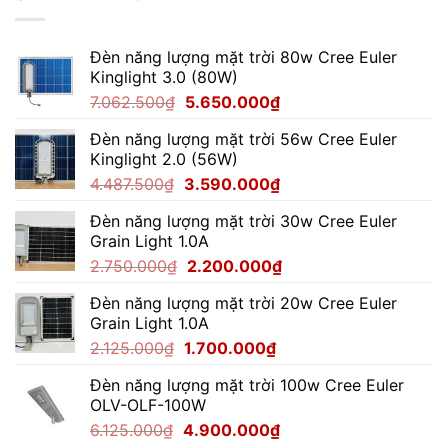
100W
Cho
Sân
Đèn năng lượng mặt trời 80w Cree Euler
Bóng
Đá
Kinglight 3.0 (80W)
Mini
Giá
Giá
7.062.500
₫
5.650.000
₫
gốc
hiện
Đèn năng lượng mặt trời 56w Cree Euler
là:
tại
Kinglight 2.0 (56W)
7.062.500₫.
là:
Giá
Giá
4.487.500
₫
3.590.000
₫
5.650.000₫.
gốc
hiện
Đèn năng lượng mặt trời 30w Cree Euler
là:
tại
Grain Light 1.0A
4.487.500₫.
là:
Giá
Giá
2.750.000
₫
2.200.000
₫
3.590.000₫.
gốc
hiện
Đèn năng lượng mặt trời 20w Cree Euler
là:
tại
Grain Light 1.0A
2.750.000₫.
là:
Giá
Giá
2.125.000
₫
1.700.000
₫
2.200.000₫.
gốc
hiện
Đèn năng lượng mặt trời 100w Cree Euler
là:
tại
OLV-OLF-100W
2.125.000₫.
là:
Giá
Giá
6.125.000
₫
4.900.000
₫
1.700.000₫.