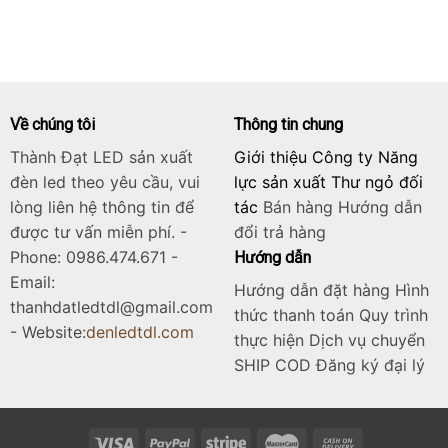
gốc
hiện
là:
tại
6.125.000₫.
là:
4.900.000₫.
Về chúng tôi
Thông tin chung
Thành Đạt LED sản xuất
Giới thiệu Công ty Năng
đèn led theo yêu cầu, vui
lực sản xuất Thư ngỏ đối
lòng liên hệ thông tin để
tác
Bán hàng
Hướng dẫn
được tư vấn miễn phí. -
đổi trả hàng
Phone: 0986.474.671 -
Hướng dẫn
Email:
Hướng dẫn đặt hàng Hình
thanhdatledtdl@gmail.com
thức thanh toán Quy trình
- Website:
denledtdl.com
thực hiện Dịch vụ chuyển
SHIP COD Đăng ký đại lý