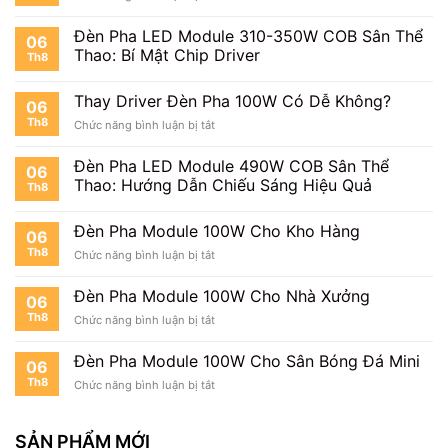
Lông
Đèn
Cho
Pha
Sân
Đèn Pha LED Module 310-350W COB Sân Thể
06
Module
Tennis
Thao: Bí Mật Chip Driver
Th8
100W
Chiếu
Sân
Thay Driver Đèn Pha 100W Có Dễ Không?
06
Pickleball
Th8
ở
Chức năng bình luận bị tắt
Thay
Driver
Đèn Pha LED Module 490W COB Sân Thể
06
Đèn
Thao: Hướng Dẫn Chiếu Sáng Hiệu Quả
Th8
Pha
100W
Có
Đèn Pha Module 100W Cho Kho Hàng
06
Dễ
Th8
ở
Chức năng bình luận bị tắt
Không?
Đèn
Pha
Đèn Pha Module 100W Cho Nhà Xưởng
06
Module
Th8
ở
Chức năng bình luận bị tắt
100W
Đèn
Cho
Pha
Kho
Đèn Pha Module 100W Cho Sân Bóng Đá Mini
06
Module
Hàng
Th8
ở
Chức năng bình luận bị tắt
100W
Đèn
Cho
Pha
Nhà
Module
SẢN PHẨM MỚI
Xưởng