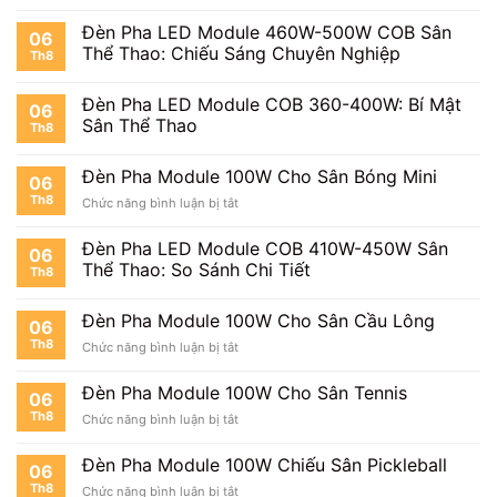
Đèn Pha LED Module 460W-500W COB Sân
06
Thể Thao: Chiếu Sáng Chuyên Nghiệp
Th8
Đèn Pha LED Module COB 360-400W: Bí Mật
06
Sân Thể Thao
Th8
Đèn Pha Module 100W Cho Sân Bóng Mini
06
Th8
ở
Chức năng bình luận bị tắt
Đèn
Pha
Đèn Pha LED Module COB 410W-450W Sân
06
Module
Thể Thao: So Sánh Chi Tiết
Th8
100W
Cho
Sân
Đèn Pha Module 100W Cho Sân Cầu Lông
06
Bóng
Th8
ở
Chức năng bình luận bị tắt
Mini
Đèn
Pha
Đèn Pha Module 100W Cho Sân Tennis
06
Module
Th8
ở
Chức năng bình luận bị tắt
100W
Đèn
Cho
Pha
Sân
Đèn Pha Module 100W Chiếu Sân Pickleball
06
Module
Cầu
Th8
ở
Chức năng bình luận bị tắt
100W