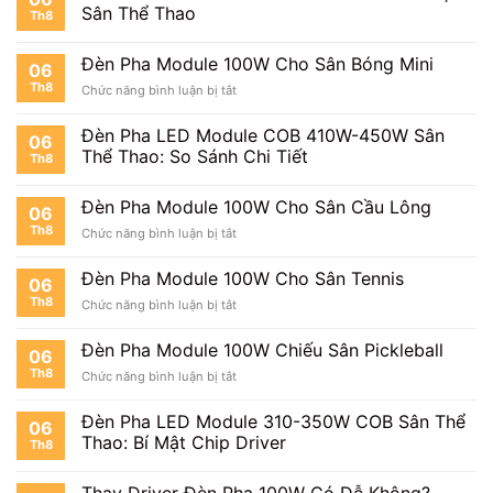
Sân Thể Thao
Th8
Đèn Pha Module 100W Cho Sân Bóng Mini
06
Th8
ở
Chức năng bình luận bị tắt
Đèn
Pha
Đèn Pha LED Module COB 410W-450W Sân
06
Module
Thể Thao: So Sánh Chi Tiết
Th8
100W
Cho
Sân
Đèn Pha Module 100W Cho Sân Cầu Lông
06
Bóng
Th8
ở
Chức năng bình luận bị tắt
Mini
Đèn
Pha
Đèn Pha Module 100W Cho Sân Tennis
06
Module
Th8
ở
Chức năng bình luận bị tắt
100W
Đèn
Cho
Pha
Sân
Đèn Pha Module 100W Chiếu Sân Pickleball
06
Module
Cầu
Th8
ở
Chức năng bình luận bị tắt
100W
Lông
Đèn
Cho
Pha
Sân
Đèn Pha LED Module 310-350W COB Sân Thể
06
Module
Tennis
Thao: Bí Mật Chip Driver
Th8
100W
Chiếu
Sân
Thay Driver Đèn Pha 100W Có Dễ Không?