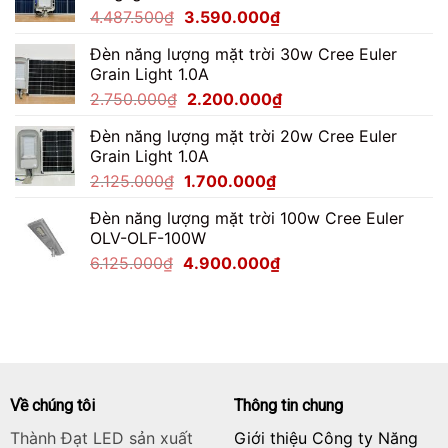
Giá
Giá
4.487.500
₫
3.590.000
₫
5.650.000₫.
gốc
hiện
Đèn năng lượng mặt trời 30w Cree Euler
là:
tại
Grain Light 1.0A
4.487.500₫.
là:
Giá
Giá
2.750.000
₫
2.200.000
₫
3.590.000₫.
gốc
hiện
Đèn năng lượng mặt trời 20w Cree Euler
là:
tại
Grain Light 1.0A
2.750.000₫.
là:
Giá
Giá
2.125.000
₫
1.700.000
₫
2.200.000₫.
gốc
hiện
Đèn năng lượng mặt trời 100w Cree Euler
là:
tại
OLV-OLF-100W
2.125.000₫.
là:
Giá
Giá
6.125.000
₫
4.900.000
₫
1.700.000₫.
gốc
hiện
là:
tại
6.125.000₫.
là:
4.900.000₫.
Về chúng tôi
Thông tin chung
Thành Đạt LED sản xuất
Giới thiệu Công ty Năng