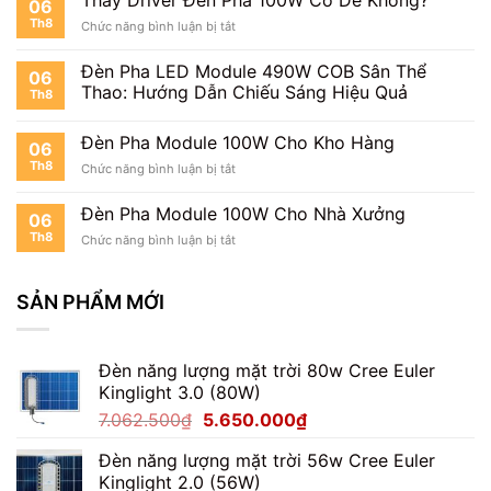
06
Pickleball
Th8
ở
Chức năng bình luận bị tắt
Thay
Driver
Đèn Pha LED Module 490W COB Sân Thể
06
Đèn
Thao: Hướng Dẫn Chiếu Sáng Hiệu Quả
Th8
Pha
100W
Có
Đèn Pha Module 100W Cho Kho Hàng
06
Dễ
Th8
ở
Chức năng bình luận bị tắt
Không?
Đèn
Pha
Đèn Pha Module 100W Cho Nhà Xưởng
06
Module
Th8
ở
Chức năng bình luận bị tắt
100W
Đèn
Cho
Pha
Kho
Module
SẢN PHẨM MỚI
Hàng
100W
Cho
Nhà
Đèn năng lượng mặt trời 80w Cree Euler
Xưởng
Kinglight 3.0 (80W)
Giá
Giá
7.062.500
₫
5.650.000
₫
gốc
hiện
Đèn năng lượng mặt trời 56w Cree Euler
là:
tại
Kinglight 2.0 (56W)
7.062.500₫.
là: