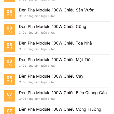
Đèn
Pha
Đèn Pha Module 100W Chiếu Sân Vườn
08
Module
Th8
ở
Chức năng bình luận bị tắt
100W
Đèn
Cho
Pha
Trang
Đèn Pha Module 100W Chiếu Cổng
08
Module
Trại
Th8
ở
Chức năng bình luận bị tắt
100W
Đèn
Chiếu
Pha
Sân
Đèn Pha Module 100W Chiếu Tòa Nhà
08
Module
Vườn
Th8
ở
Chức năng bình luận bị tắt
100W
Đèn
Chiếu
Pha
Cổng
Đèn Pha Module 100W Chiếu Mặt Tiền
08
Module
Th8
ở
Chức năng bình luận bị tắt
100W
Đèn
Chiếu
Pha
Tòa
Đèn Pha Module 100W Chiếu Cây
08
Module
Nhà
Th8
ở
Chức năng bình luận bị tắt
100W
Đèn
Chiếu
Pha
Mặt
Đèn Pha Module 100W Chiếu Biển Quảng Cáo
07
Module
Tiền
Th8
ở
Chức năng bình luận bị tắt
100W
Đèn
Chiếu
Pha
Cây
Đèn Pha Module 100W Chiếu Công Trường
07
Module