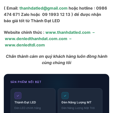
( Email:
thanhdatled@gmail.com
hoặc hotline : 0986
474 671 Zalo hoặc 09 1993 12 13 ) để được nhận
báo giá tốt từ Thành Đạt LED
Website chính thức :
www.thanhdatled.com
–
www.denledthanhdat.com.com
–
www.denledtdl.com
Chân thành cám ơn quý khách hàng luôn đồng hành
cùng chúng tôi
Skip
SẢN PHẨM NỔI BẬT
to
content
✓
✓
Thành Đạt LED
Đèn Năng Lượng MT
Đèn LED chính hãng
Đèn Năng Lượng Mặt Trời