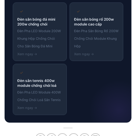
✓
✓
Đèn sân bóng đá mini
Đèn sân bóng rổ 200w
200w chống chói
module cao cấp
Đèn Pha LED Module 200W
Đèn Pha Sân Bóng Rổ 200W
Khung Hộp Chống Chói
Chống Chói Module Khung
Cho Sân Bóng Đá Mini
Hộp
✓
Đèn sân tennis 400w
module chống chói loá
Đèn Pha LED Module 400W
Chống Chói Loá Sân Tennis