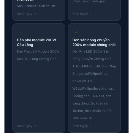
Chiếu sáng cảnh quan
Sân Pickleball tiêu chuẩn
✓
✓
Đèn pha module 200W
Đèn sân bóng chuyền
Cầu Lông
200w module chống chói
Đèn Pha LED Module 200W
Đèn Pha LED 200W Sân
Sân Cầu Lông Chống Chói
Bóng Chuyền Chống Chói
TDLF-MKH200-BCV — Chip
Bridgelux/Philips/Cree,
driver MEAN
WELL/Philips/Inventronics.
Chống chói UGR<19, ánh
sáng đồng đều toàn sân
18×9m, tiêu chuẩn thi đấu
FIVB quốc tế