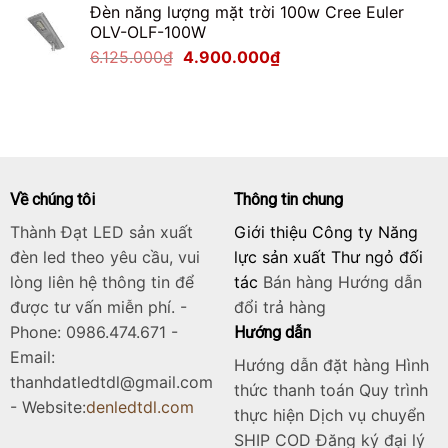
Đèn năng lượng mặt trời 100w Cree Euler
là:
tại
OLV-OLF-100W
2.125.000₫.
là:
Giá
Giá
6.125.000
₫
4.900.000
₫
1.700.000₫.
gốc
hiện
là:
tại
6.125.000₫.
là:
4.900.000₫.
Về chúng tôi
Thông tin chung
Thành Đạt LED sản xuất
Giới thiệu Công ty Năng
đèn led theo yêu cầu, vui
lực sản xuất Thư ngỏ đối
lòng liên hệ thông tin để
tác
Bán hàng
Hướng dẫn
được tư vấn miễn phí. -
đổi trả hàng
Phone: 0986.474.671 -
Hướng dẫn
Email:
Hướng dẫn đặt hàng Hình
thanhdatledtdl@gmail.com
thức thanh toán Quy trình
- Website:
denledtdl.com
thực hiện Dịch vụ chuyển
SHIP COD Đăng ký đại lý