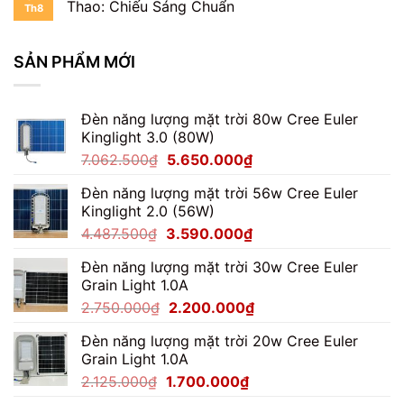
Thao: Chiếu Sáng Chuẩn
Th8
SẢN PHẨM MỚI
Đèn năng lượng mặt trời 80w Cree Euler
Kinglight 3.0 (80W)
Giá
Giá
7.062.500
₫
5.650.000
₫
gốc
hiện
Đèn năng lượng mặt trời 56w Cree Euler
là:
tại
Kinglight 2.0 (56W)
7.062.500₫.
là:
Giá
Giá
4.487.500
₫
3.590.000
₫
5.650.000₫.
gốc
hiện
Đèn năng lượng mặt trời 30w Cree Euler
là:
tại
Grain Light 1.0A
4.487.500₫.
là:
Giá
Giá
2.750.000
₫
2.200.000
₫
3.590.000₫.
gốc
hiện
Đèn năng lượng mặt trời 20w Cree Euler
là:
tại
Grain Light 1.0A
2.750.000₫.
là:
Giá
Giá
2.125.000
₫
1.700.000
₫
2.200.000₫.
gốc
hiện