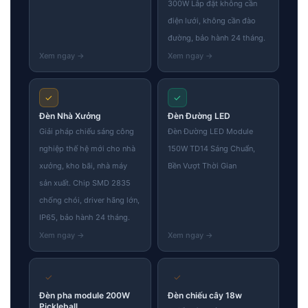
300W Lắp đặt không cần
điện lưới, không cần đào
đường, bảo hành 24 tháng.
✓
✓
Đèn Nhà Xưởng
Đèn Đường LED
Giải pháp chiếu sáng công
Đèn Đường LED Module
nghiệp thế hệ mới cho nhà
150W TD14 Sáng Chuẩn,
xưởng, kho bãi, nhà máy
Bền Vượt Thời Gian
sản xuất. Chip SMD 2835
chống chói, driver hãng lớn,
IP65, bảo hành 24 tháng.
✓
✓
Đèn pha module 200W
Đèn chiếu cây 18w
Pickleball