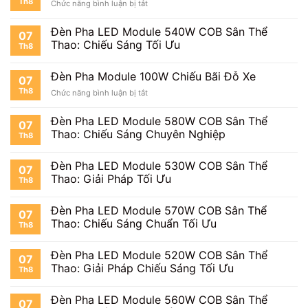
Th8
ở
Chức năng bình luận bị tắt
100W
Đèn
Chiếu
Pha
Biển
Đèn Pha LED Module 540W COB Sân Thể
07
Module
Quảng
Thao: Chiếu Sáng Tối Ưu
Th8
100W
Cáo
Chiếu
Công
Đèn Pha Module 100W Chiếu Bãi Đỗ Xe
07
Trường
Th8
ở
Chức năng bình luận bị tắt
Đèn
Pha
Đèn Pha LED Module 580W COB Sân Thể
07
Module
Thao: Chiếu Sáng Chuyên Nghiệp
Th8
100W
Chiếu
Bãi
Đèn Pha LED Module 530W COB Sân Thể
07
Đỗ
Thao: Giải Pháp Tối Ưu
Th8
Xe
Đèn Pha LED Module 570W COB Sân Thể
07
Thao: Chiếu Sáng Chuẩn Tối Ưu
Th8
Đèn Pha LED Module 520W COB Sân Thể
07
Thao: Giải Pháp Chiếu Sáng Tối Ưu
Th8
Đèn Pha LED Module 560W COB Sân Thể
07