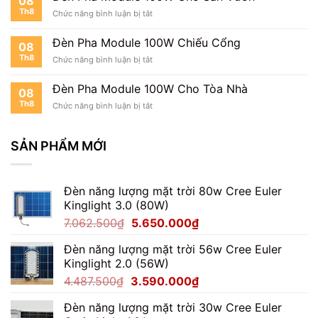
08
Trại
Th8
ở
Chức năng bình luận bị tắt
Đèn
Pha
Đèn Pha Module 100W Chiếu Cổng
08
Module
Th8
ở
Chức năng bình luận bị tắt
100W
Đèn
Cho
Pha
Sân
Đèn Pha Module 100W Cho Tòa Nhà
08
Module
Vườn
Th8
ở
Chức năng bình luận bị tắt
100W
Đèn
Chiếu
Pha
Cổng
Module
SẢN PHẨM MỚI
100W
Cho
Tòa
Đèn năng lượng mặt trời 80w Cree Euler
Nhà
Kinglight 3.0 (80W)
Giá
Giá
7.062.500
₫
5.650.000
₫
gốc
hiện
Đèn năng lượng mặt trời 56w Cree Euler
là:
tại
Kinglight 2.0 (56W)
7.062.500₫.
là:
Giá
Giá
4.487.500
₫
3.590.000
₫
5.650.000₫.
gốc
hiện
Đèn năng lượng mặt trời 30w Cree Euler
là:
tại