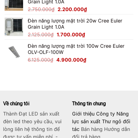
Grain Light 1.0A
4.487.500₫.
là:
Giá
Giá
2.750.000
₫
2.200.000
₫
3.590.000₫.
gốc
hiện
Đèn năng lượng mặt trời 20w Cree Euler
là:
tại
Grain Light 1.0A
2.750.000₫.
là:
Giá
Giá
2.125.000
₫
1.700.000
₫
2.200.000₫.
gốc
hiện
Đèn năng lượng mặt trời 100w Cree Euler
là:
tại
OLV-OLF-100W
2.125.000₫.
là:
Giá
Giá
6.125.000
₫
4.900.000
₫
1.700.000₫.
gốc
hiện
là:
tại
6.125.000₫.
là:
4.900.000₫.
Về chúng tôi
Thông tin chung
Thành Đạt LED sản xuất
Giới thiệu Công ty Năng
đèn led theo yêu cầu, vui
lực sản xuất Thư ngỏ đối
lòng liên hệ thông tin để
tác
Bán hàng
Hướng dẫn
được tư vấn miễn phí. -
đổi trả hàng