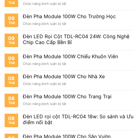
Z
Th8
ở
Chức năng bình luận bị tắt
Module
Đèn
150W
Pha
Đèn Pha Module 100W Cho Trường Học
Chính
09
Module
Hãng
Th8
ở
Chức năng bình luận bị tắt
100W
TDL
Đèn
Cho
|
Pha
Bệnh
Đèn LED Rọi Cột TDL-RC04 24W: Công Nghệ
Báo
09
Module
Viện
Chip Cao Cấp Bền Bỉ
Giá
Th8
100W
Mới
Cho
Nhất
Trường
Đèn Pha Module 100W Chiếu Khuôn Viên
09
Học
Th8
ở
Chức năng bình luận bị tắt
Đèn
Pha
Đèn Pha Module 100W Cho Nhà Xe
08
Module
Th8
ở
Chức năng bình luận bị tắt
100W
Đèn
Chiếu
Pha
Khuôn
Đèn Pha Module 100W Cho Trang Trại
08
Module
Viên
Th8
ở
Chức năng bình luận bị tắt
100W
Đèn
Cho
Pha
Nhà
Đèn LED rọi cột TDL-RC04 18w: So sánh và Ưu
08
Module
Xe
điểm nổi bật
Th8
100W
Cho
Trang
Đèn Pha Module 100W Cho Sân Vườn