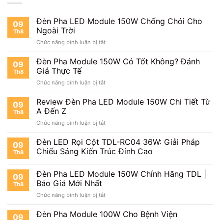
Đèn Pha LED Module 150W Chống Chói Cho
09
Ngoài Trời
Th8
ở
Chức năng bình luận bị tắt
Đèn
Pha
Đèn Pha Module 150W Có Tốt Không? Đánh
09
LED
Giá Thực Tế
Th8
Module
ở
Chức năng bình luận bị tắt
150W
Đèn
Chống
Pha
Review Đèn Pha LED Module 150W Chi Tiết Từ
Chói
09
Module
Cho
A Đến Z
Th8
150W
Ngoài
ở
Chức năng bình luận bị tắt
Có
Trời
Review
Tốt
Đèn
Đèn LED Rọi Cột TDL-RC04 36W: Giải Pháp
Không?
09
Pha
Đánh
Chiếu Sáng Kiến Trúc Đỉnh Cao
Th8
LED
Giá
Module
Thực
Đèn Pha LED Module 150W Chính Hãng TDL |
150W
Tế
09
Chi
Báo Giá Mới Nhất
Th8
Tiết
ở
Chức năng bình luận bị tắt
Từ
Đèn
A
Pha
Đèn Pha Module 100W Cho Bệnh Viện
Đến
09
LED