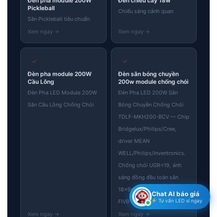
Đèn pha module 200W
Đèn chiếu cây 18w
Pickleball
Chiếu sáng cảnh quan
Sân Pickleball tiêu chuẩn
✓
✓
Đèn pha module 200W
Đèn sân bóng chuyền
Cầu Lông
200w module chống chói
Đèn Pha LED Module 200W
Đèn Pha LED 200W Sân
Sân Cầu Lông Chống Chói
Bóng Chuyền Chống Chói
TDLF-MKH200-BCV — Chip
Bridgelux/Philips/Cree,
driver MEAN
WELL/Philips/Inventronics.
Chống chói UGR<19, ánh
sáng đồng đều toàn sân
18×9m, tiêu chuẩn thi đấu
Chat AI báo giá
Tư vấn LED sỉ ngay
FIVB quốc tế