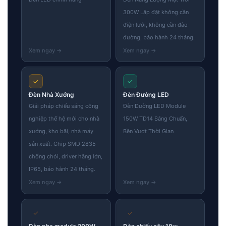
300W Lắp đặt không cần
điện lưới, không cần đào
đường, bảo hành 24 tháng.
✓
✓
Đèn Nhà Xưởng
Đèn Đường LED
Giải pháp chiếu sáng công
Đèn Đường LED Module
nghiệp thế hệ mới cho nhà
150W TD14 Sáng Chuẩn,
xưởng, kho bãi, nhà máy
Bền Vượt Thời Gian
sản xuất. Chip SMD 2835
chống chói, driver hãng lớn,
IP65, bảo hành 24 tháng.
✓
✓