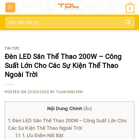
0
Tìm
kiếm:
TIN TỨC
Đèn LED Sân Thể Thao 200W – Công
Suất Lớn Cho Các Sự Kiện Thể Thao
Ngoài Trời
POSTED ON
22/05/2025
BY
TUAN NGUYEN
Nội Dung Chính
[
Ẩn
]
1.
Đèn LED Sân Thể Thao 200W – Công Suất Lớn Cho
Các Sự Kiện Thể Thao Ngoài Trời
1.1.
1. Ưu Điểm Nổi Bật