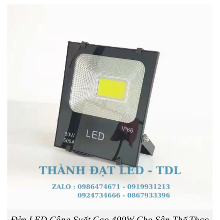
Đèn LED Công Suất Cao 400W Cho Sân Thể Thao