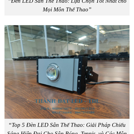
“Đèn LED Sân Thể Thao: Lựa Chọn Tốt Nhất cho
Mọi Môn Thể Thao”
“Top 5 Đèn LED Sân Thể Thao: Giải Pháp Chiếu
Sáng Hiện Đại Cho Sân Bóng, Tennis, và Các Môn