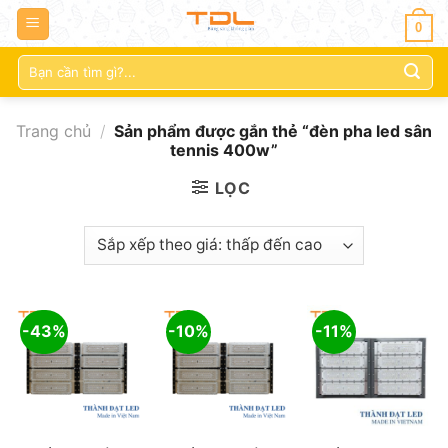
0
Tìm
kiếm:
Trang chủ
/
Sản phẩm được gắn thẻ “đèn pha led sân
tennis 400w”
LỌC
-43%
-10%
-11%