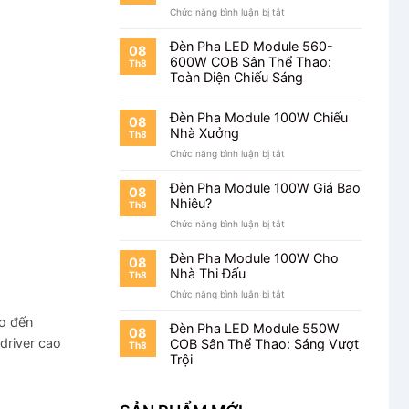
ở
Chức năng bình luận bị tắt
Chiếu
Đèn
Bãi
Pha
Đỗ
Đèn Pha LED Module 560-
08
Module
Xe
600W COB Sân Thể Thao:
Th8
100W
Toàn Diện Chiếu Sáng
Cho
Kho
Hàng
Đèn Pha Module 100W Chiếu
08
Nhà Xưởng
Th8
ở
Chức năng bình luận bị tắt
Đèn
Pha
Đèn Pha Module 100W Giá Bao
08
Module
Nhiêu?
Th8
100W
ở
Chức năng bình luận bị tắt
Chiếu
Đèn
Nhà
Pha
Xưởng
Đèn Pha Module 100W Cho
08
Module
Nhà Thi Đấu
Th8
100W
ở
Chức năng bình luận bị tắt
Giá
Đèn
Bao
ho đến
Pha
Nhiêu?
Đèn Pha LED Module 550W
08
Module
driver cao
COB Sân Thể Thao: Sáng Vượt
Th8
100W
Trội
Cho
Nhà
Thi