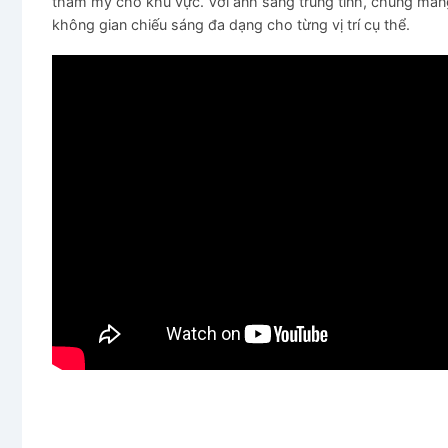
thẩm mỹ cho khu vực. Với ánh sáng trung tính, chúng mang
không gian chiếu sáng đa dạng cho từng vị trí cụ thể.