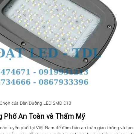
 Chọn của Đèn Đường LED SMD D10
g Phố An Toàn và Thẩm Mỹ
ác tuyến phố tại Việt Nam để đảm bảo an toàn giao thông và tạo