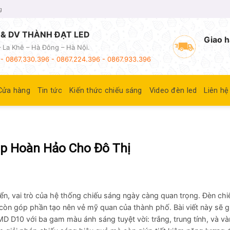
g
& DV THÀNH ĐẠT LED
Giao h
 La Khê – Hà Đông – Hà Nội.
- 0867.330.396 - 0867.224.396 - 0867.933.396
Cửa hàng
Tin tức
Kiến thức chiếu sáng
Video đèn led
Liên hệ
áp Hoàn Hảo Cho Đô Thị
iển, vai trò của hệ thống chiếu sáng ngày càng quan trọng. Đèn ch
n góp phần tạo nên vẻ mỹ quan của thành phố. Bài viết này sẽ gi
D10 với ba gam màu ánh sáng tuyệt vời: trắng, trung tính, và và