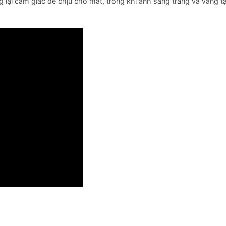
 lại cảm giác dễ chịu cho mắt, trong khi ánh sáng trắng và vàng t