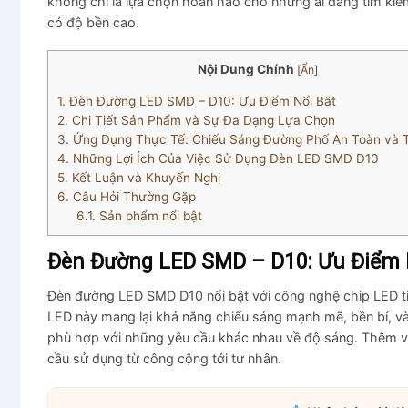
không chỉ là lựa chọn hoàn hảo cho những ai đang tìm kiếm
có độ bền cao.
Nội Dung Chính
[
Ẩn
]
1.
Đèn Đường LED SMD – D10: Ưu Điểm Nổi Bật
2.
Chi Tiết Sản Phẩm và Sự Đa Dạng Lựa Chọn
3.
Ứng Dụng Thực Tế: Chiếu Sáng Đường Phố An Toàn và
4.
Những Lợi Ích Của Việc Sử Dụng Đèn LED SMD D10
5.
Kết Luận và Khuyến Nghị
6.
Câu Hỏi Thường Gặp
6.1.
Sản phẩm nổi bật
Đèn Đường LED SMD – D10: Ưu Điểm 
Đèn đường LED SMD D10 nổi bật với công nghệ chip LED tiên
LED này mang lại khả năng chiếu sáng mạnh mẽ, bền bỉ, và
phù hợp với những yêu cầu khác nhau về độ sáng. Thêm và
cầu sử dụng từ công cộng tới tư nhân.