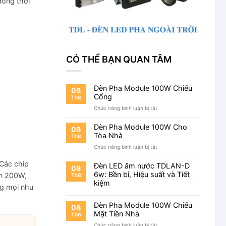
đồng thời
CÓ THỂ BẠN QUAN TÂM
Đèn Pha Module 100W Chiếu
08
Cổng
Th8
ở
Chức năng bình luận bị tắt
Đèn
Pha
Đèn Pha Module 100W Cho
08
Module
Tòa Nhà
Th8
100W
ở
Chức năng bình luận bị tắt
Chiếu
Đèn
Cổng
 Các chip
Pha
Đèn LED âm nước TDLAN-D
08
Module
6w: Bền bỉ, Hiệu suất và Tiết
ến 200W,
Th8
100W
kiệm
ng mọi nhu
Cho
Tòa
Nhà
Đèn Pha Module 100W Chiếu
08
Mặt Tiền Nhà
Th8
ở
Chức năng bình luận bị tắt