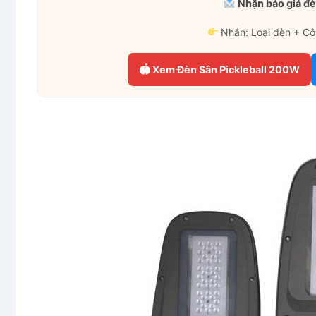
Nhận báo giá đè
Nhắn: Loại đèn + Cô
🏟 Xem Đèn Sân Pickleball 200W