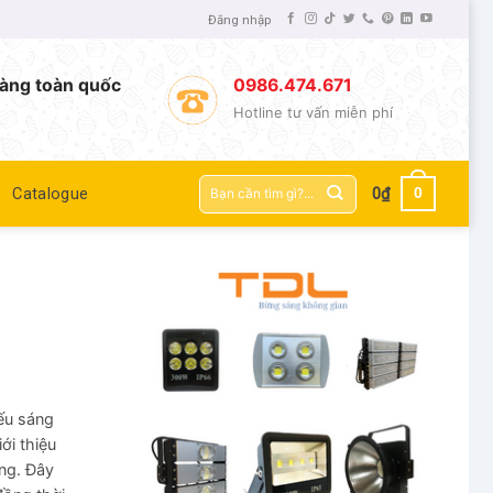
Đăng nhập
àng toàn quốc
0986.474.671
Hotline tư vấn miễn phí
Tìm
0
Catalogue
0
₫
kiếm:
iếu sáng
ới thiệu
ng. Đây