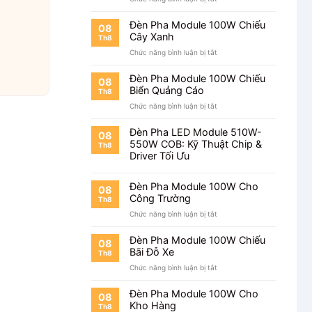
Đèn
Pha
Đèn Pha Module 100W Chiếu
08
Module
Cây Xanh
Th8
100W
ở
Chức năng bình luận bị tắt
Chiếu
Đèn
Mặt
Pha
Tiền
Đèn Pha Module 100W Chiếu
08
Module
Nhà
Biển Quảng Cáo
Th8
100W
ở
Chức năng bình luận bị tắt
Chiếu
Đèn
Cây
Pha
Xanh
Đèn Pha LED Module 510W-
08
Module
550W COB: Kỹ Thuật Chip &
Th8
100W
Driver Tối Ưu
Chiếu
Biển
Quảng
Đèn Pha Module 100W Cho
08
Cáo
Công Trường
Th8
ở
Chức năng bình luận bị tắt
Đèn
Pha
Đèn Pha Module 100W Chiếu
08
Module
Bãi Đỗ Xe
Th8
100W
ở
Chức năng bình luận bị tắt
Cho
Đèn
Công
Pha
Trường
Đèn Pha Module 100W Cho
08
Module
Kho Hàng
Th8
100W