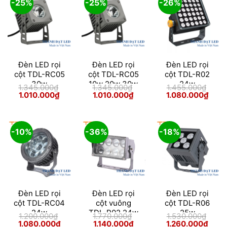
-25%
-25%
-26%
Đèn LED rọi
Đèn LED rọi
Đèn LED rọi
cột TDL-RC05
cột TDL-RC05
cột TDL-R02
30w
10w 20w 30w
24w
1.345.000
₫
1.345.000
₫
1.455.000
₫
Giá
Giá
Giá
Giá
Giá
Giá
1.010.000
₫
1.010.000
₫
1.080.000
₫
gốc
hiện
gốc
hiện
gốc
hiện
là:
tại
là:
tại
là:
tại
1.345.000₫.
là:
1.345.000₫.
là:
1.455.000₫.
là:
1.010.000₫.
1.010.000₫.
1.080
-10%
-36%
-18%
Đèn LED rọi
Đèn LED rọi
Đèn LED rọi
cột TDL-RC04
cột vuông
cột TDL-R06
24w
TDL-R02 24w
25w
1.200.000
₫
1.770.000
₫
1.530.000
₫
Giá
Giá
Giá
Giá
Giá
Giá
1.080.000
₫
1.140.000
₫
1.260.000
₫