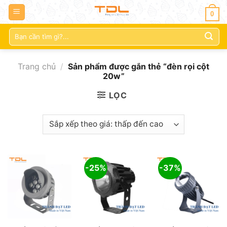
0
Tìm
kiếm:
Trang chủ
/
Sản phẩm được gắn thẻ “đèn rọi cột
20w”
LỌC
-25%
-37%