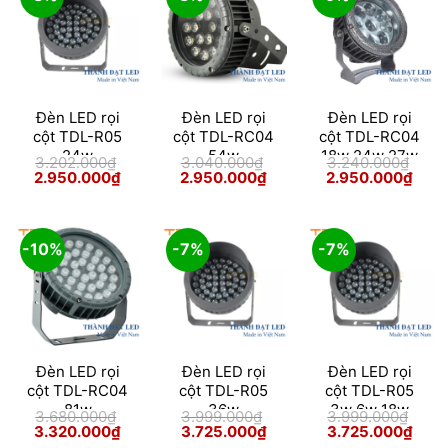
Đèn LED rọi
Đèn LED rọi
Đèn LED rọi
cột TDL-R05
cột TDL-RC04
cột TDL-RC04
24w
54w
18w 24w 27w
3.202.000
₫
3.040.000
₫
3.240.000
₫
36w 54w 81w
Giá
Giá
Giá
Giá
Giá
Giá
2.950.000
₫
2.950.000
₫
2.950.000
₫
gốc
hiện
gốc
hiện
gốc
hiện
là:
tại
là:
tại
là:
tại
3.202.000₫.
là:
3.040.000₫.
là:
3.240.000₫.
là:
2.950.000₫.
2.950.000₫.
2.95
-10%
-7%
-7%
Đèn LED rọi
Đèn LED rọi
Đèn LED rọi
cột TDL-RC04
cột TDL-R05
cột TDL-R05
81w
36w
3w 6w 18w
3.680.000
₫
3.999.000
₫
3.999.000
₫
24w 36w
Giá
Giá
Giá
Giá
Giá
Giá
3.320.000
₫
3.725.000
₫
3.725.000
₫
gốc
hiện
gốc
hiện
gốc
hiện