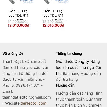
Đèn LED rọi
Đèn LED rọi
cột TDL R11
cột TDL R11
100w
18w 36w 48w
12.500.000
₫
12.500.000
₫
100w
Giá
Giá
Giá
Giá
12.010.000
₫
12.010.000
₫
gốc
hiện
gốc
hiện
là:
tại
là:
tại
12.500.000₫.
là:
12.500.000₫.
là:
12.010.000₫.
12.010.000₫.
Về chúng tôi
Thông tin chung
Thành Đạt LED sản xuất
Giới thiệu Công ty Năng
đèn led theo yêu cầu, vui
lực sản xuất Thư ngỏ đối
lòng liên hệ thông tin để
tác
Bán hàng
Hướng dẫn
được tư vấn miễn phí. -
đổi trả hàng
Phone: 0986.474.671 -
Hướng dẫn
Email:
Hướng dẫn đặt hàng Hình
thanhdatledtdl@gmail.com
thức thanh toán Quy trình
- Website:
denledtdl.com
thực hiện Dịch vụ chuyển