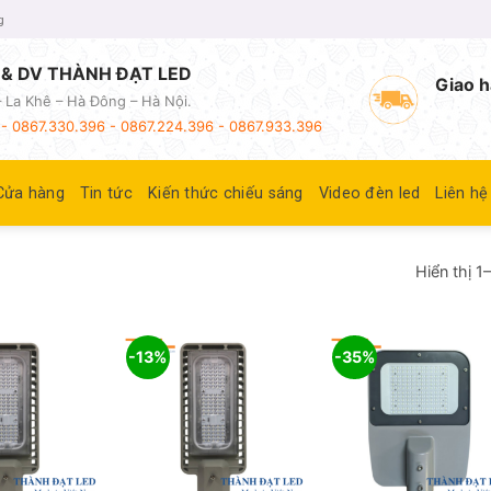
g
& DV THÀNH ĐẠT LED
Giao h
 La Khê – Hà Đông – Hà Nội.
- 0867.330.396 - 0867.224.396 - 0867.933.396
Cửa hàng
Tin tức
Kiến thức chiếu sáng
Video đèn led
Liên hệ
Hiển thị 1
-13%
-35%