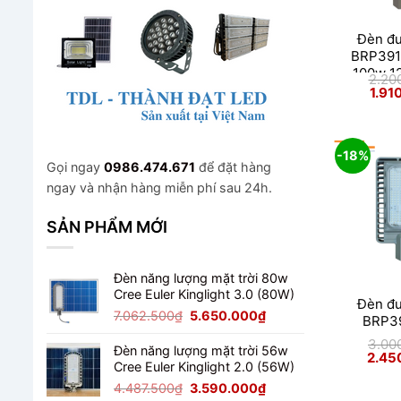
Đèn đ
BRP391
100w 1
2.20
Giá
1.91
gốc
là:
2.200
-18%
Gọi ngay
0986.474.671
để đặt hàng
ngay và nhận hàng miễn phí sau 24h.
SẢN PHẨM MỚI
Đèn năng lượng mặt trời 80w
Cree Euler Kinglight 3.0 (80W)
Đèn đ
Giá
Giá
7.062.500
₫
5.650.000
₫
BRP3
gốc
hiện
3.00
là:
tại
Đèn năng lượng mặt trời 56w
Giá
2.45
7.062.500₫.
là:
gốc
Cree Euler Kinglight 2.0 (56W)
là:
5.650.000₫.
Giá
Giá
3.000
4.487.500
₫
3.590.000
₫