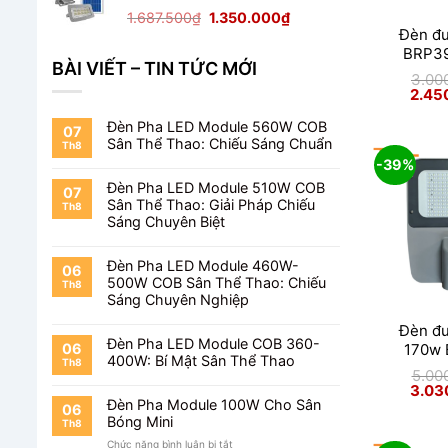
1.650.000₫.
Giá
Giá
1.687.500
₫
1.350.000
₫
Đèn đ
gốc
hiện
BRP3
là:
tại
BÀI VIẾT – TIN TỨC MỚI
1.687.500₫.
là:
3.00
1.350.000₫.
Giá
2.45
gốc
là:
Đèn Pha LED Module 560W COB
3.000
07
Sân Thể Thao: Chiếu Sáng Chuẩn
Th8
-39%
Đèn Pha LED Module 510W COB
07
Sân Thể Thao: Giải Pháp Chiếu
Th8
Sáng Chuyên Biệt
Đèn Pha LED Module 460W-
06
500W COB Sân Thể Thao: Chiếu
Th8
Sáng Chuyên Nghiệp
Đèn đ
Đèn Pha LED Module COB 360-
06
170w
400W: Bí Mật Sân Thể Thao
Th8
5.00
Giá
3.03
gốc
Đèn Pha Module 100W Cho Sân
06
là:
Bóng Mini
5.000
Th8
ở
Chức năng bình luận bị tắt