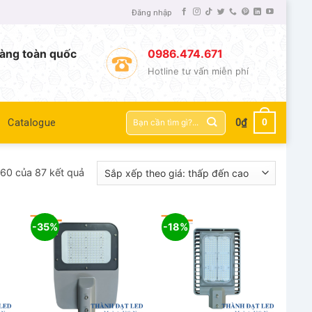
Đăng nhập
àng toàn quốc
0986.474.671
Hotline tư vấn miễn phí
Tìm
0
Catalogue
0
₫
kiếm:
–60 của 87 kết quả
-35%
-18%