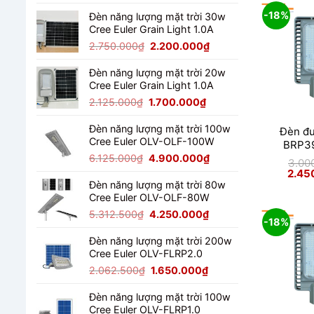
gốc
hiện
-18%
là:
tại
Đèn năng lượng mặt trời 30w
Cree Euler Grain Light 1.0A
4.487.500₫.
là:
3.590.000₫.
Giá
Giá
2.750.000
₫
2.200.000
₫
gốc
hiện
là:
tại
Đèn năng lượng mặt trời 20w
Cree Euler Grain Light 1.0A
2.750.000₫.
là:
2.200.000₫.
Giá
Giá
2.125.000
₫
1.700.000
₫
gốc
hiện
là:
tại
Đèn năng lượng mặt trời 100w
Đèn đ
Cree Euler OLV-OLF-100W
2.125.000₫.
là:
BRP3
1.700.000₫.
Giá
Giá
6.125.000
₫
4.900.000
₫
3.00
gốc
hiện
Giá
2.45
gốc
là:
tại
Đèn năng lượng mặt trời 80w
là:
3.000
Cree Euler OLV-OLF-80W
6.125.000₫.
là:
4.900.000₫.
Giá
Giá
5.312.500
₫
4.250.000
₫
-18%
gốc
hiện
là:
tại
Đèn năng lượng mặt trời 200w
Cree Euler OLV-FLRP2.0
5.312.500₫.
là:
4.250.000₫.
Giá
Giá
2.062.500
₫
1.650.000
₫
gốc
hiện
là:
tại
Đèn năng lượng mặt trời 100w
Cree Euler OLV-FLRP1.0
2.062.500₫.
là: