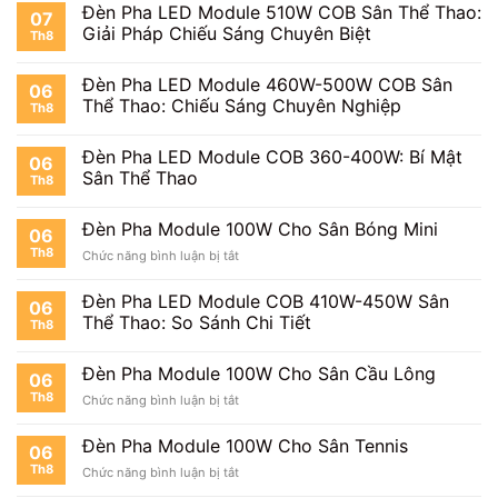
Đèn Pha LED Module 510W COB Sân Thể Thao:
07
Giải Pháp Chiếu Sáng Chuyên Biệt
Th8
Đèn Pha LED Module 460W-500W COB Sân
06
Thể Thao: Chiếu Sáng Chuyên Nghiệp
Th8
Đèn Pha LED Module COB 360-400W: Bí Mật
06
Sân Thể Thao
Th8
Đèn Pha Module 100W Cho Sân Bóng Mini
06
Th8
ở
Chức năng bình luận bị tắt
Đèn
Pha
Đèn Pha LED Module COB 410W-450W Sân
06
Module
Thể Thao: So Sánh Chi Tiết
Th8
100W
Cho
Sân
Đèn Pha Module 100W Cho Sân Cầu Lông
06
Bóng
Th8
ở
Chức năng bình luận bị tắt
Mini
Đèn
Pha
Đèn Pha Module 100W Cho Sân Tennis
06
Module
Th8
ở
Chức năng bình luận bị tắt
100W
Đèn
Cho