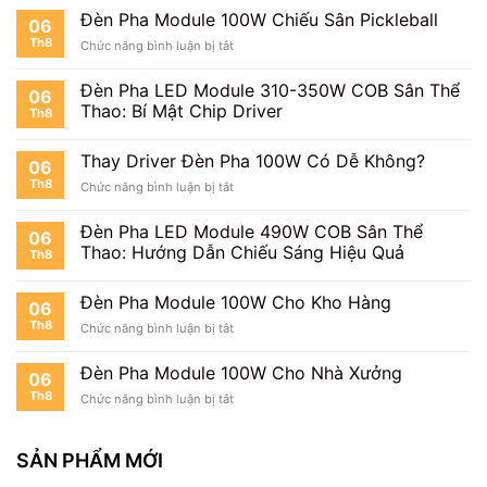
Pha
Sân
Đèn Pha Module 100W Chiếu Sân Pickleball
06
Module
Cầu
Th8
ở
Chức năng bình luận bị tắt
100W
Lông
Đèn
Cho
Pha
Sân
Đèn Pha LED Module 310-350W COB Sân Thể
06
Module
Tennis
Thao: Bí Mật Chip Driver
Th8
100W
Chiếu
Sân
Thay Driver Đèn Pha 100W Có Dễ Không?
06
Pickleball
Th8
ở
Chức năng bình luận bị tắt
Thay
Driver
Đèn Pha LED Module 490W COB Sân Thể
06
Đèn
Thao: Hướng Dẫn Chiếu Sáng Hiệu Quả
Th8
Pha
100W
Có
Đèn Pha Module 100W Cho Kho Hàng
06
Dễ
Th8
ở
Chức năng bình luận bị tắt
Không?
Đèn
Pha
Đèn Pha Module 100W Cho Nhà Xưởng
06
Module
Th8
ở
Chức năng bình luận bị tắt
100W
Đèn
Cho
Pha
Kho
Module
SẢN PHẨM MỚI
Hàng
100W