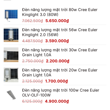
Cho
Nhà
Đèn năng lượng mặt trời 80w Cree Euler
Xưởng
Kinglight 3.0 (80W)
Giá
Giá
7.062.500
₫
5.650.000
₫
gốc
hiện
Đèn năng lượng mặt trời 56w Cree Euler
là:
tại
Kinglight 2.0 (56W)
7.062.500₫.
là:
Giá
Giá
4.487.500
₫
3.590.000
₫
5.650.000₫.
gốc
hiện
Đèn năng lượng mặt trời 30w Cree Euler
là:
tại
Grain Light 1.0A
4.487.500₫.
là:
Giá
Giá
2.750.000
₫
2.200.000
₫
3.590.000₫.
gốc
hiện
Đèn năng lượng mặt trời 20w Cree Euler
là:
tại
Grain Light 1.0A
2.750.000₫.
là:
Giá
Giá
2.125.000
₫
1.700.000
₫
2.200.000₫.
gốc
hiện
Đèn năng lượng mặt trời 100w Cree Euler
là:
tại
OLV-OLF-100W
2.125.000₫.
là:
Giá
Giá
6.125.000
₫
4.900.000
₫
1.700.000₫.
gốc
hiện