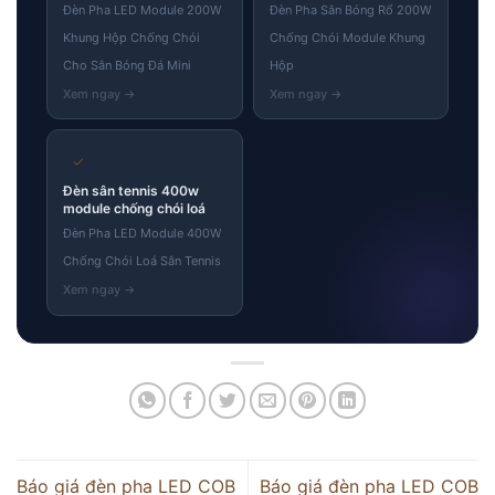
Đèn Pha LED Module 200W
Đèn Pha Sân Bóng Rổ 200W
Khung Hộp Chống Chói
Chống Chói Module Khung
Skip
Cho Sân Bóng Đá Mini
Hộp
to
content
✓
Đèn sân tennis 400w
module chống chói loá
Đèn Pha LED Module 400W
Chống Chói Loá Sân Tennis
Báo giá đèn pha LED COB
Báo giá đèn pha LED COB