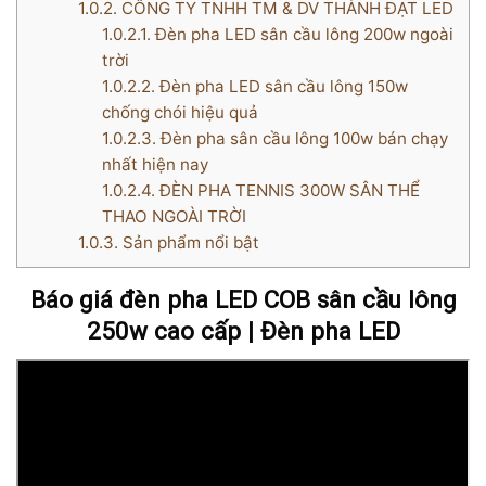
1.0.2.
CÔNG TY TNHH TM & DV THÀNH ĐẠT LED
1.0.2.1.
Đèn pha LED sân cầu lông 200w ngoài
trời
1.0.2.2.
Đèn pha LED sân cầu lông 150w
chống chói hiệu quả
1.0.2.3.
Đèn pha sân cầu lông 100w bán chạy
nhất hiện nay
1.0.2.4.
ĐÈN PHA TENNIS 300W SÂN THỂ
THAO NGOÀI TRỜI
1.0.3.
Sản phẩm nổi bật
Báo giá đèn pha LED COB sân cầu lông
250w cao cấp | Đèn pha LED