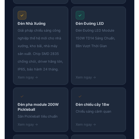
✓
✓
Đèn Nhà Xưởng
Đèn Đường LED
Giải pháp chiếu sáng công
Đèn Đường LED Module
nghiệp thế hệ mới cho nhà
150W TD14 Sáng Chuẩn,
xưởng, kho bãi, nhà máy
Bền Vượt Thời Gian
sản xuất. Chip SMD 2835
chống chói, driver hãng lớn,
IP65, bảo hành 24 tháng.
✓
✓
Đèn pha module 200W
Đèn chiếu cây 18w
Pickleball
Chiếu sáng cảnh quan
Sân Pickleball tiêu chuẩn