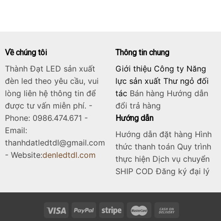
là:
tại
6.125.000₫.
là:
4.900.000₫.
Về chúng tôi
Thông tin chung
Thành Đạt LED sản xuất
Giới thiệu Công ty Năng
đèn led theo yêu cầu, vui
lực sản xuất Thư ngỏ đối
lòng liên hệ thông tin để
tác
Bán hàng
Hướng dẫn
được tư vấn miễn phí. -
đổi trả hàng
Phone: 0986.474.671 -
Hướng dẫn
Email:
Hướng dẫn đặt hàng Hình
thanhdatledtdl@gmail.com
thức thanh toán Quy trình
- Website:
denledtdl.com
thực hiện Dịch vụ chuyển
SHIP COD Đăng ký đại lý