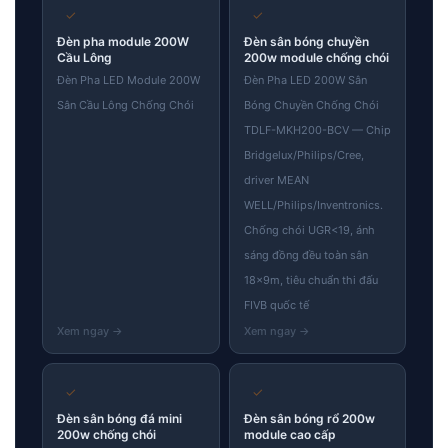
✓
✓
Đèn pha module 200W
Đèn sân bóng chuyền
Cầu Lông
200w module chống chói
Đèn Pha LED Module 200W
Đèn Pha LED 200W Sân
Sân Cầu Lông Chống Chói
Bóng Chuyền Chống Chói
TDLF-MKH200-BCV — Chip
Bridgelux/Philips/Cree,
driver MEAN
WELL/Philips/Inventronics.
Chống chói UGR<19, ánh
sáng đồng đều toàn sân
18×9m, tiêu chuẩn thi đấu
FIVB quốc tế
✓
✓
Đèn sân bóng đá mini
Đèn sân bóng rổ 200w
200w chống chói
module cao cấp