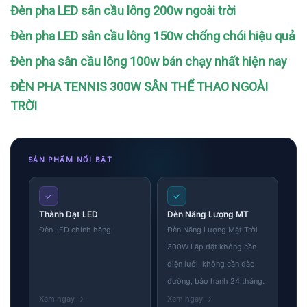
Đèn pha LED sân cầu lông 200w ngoài trời
Đèn pha LED sân cầu lông 150w chống chói hiệu quả
Đèn pha sân cầu lông 100w bán chạy nhất hiện nay
ĐÈN PHA TENNIS 300W SÂN THỂ THAO NGOÀI
TRỜI
SẢN PHẨM NỔI BẬT
✓
✓
Thành Đạt LED
Đèn Năng Lượng MT
Đèn LED chính hãng
Đèn Năng Lượng Mặt Trời
300W Lắp đặt không cần
điện lưới, không cần đào
đường, bảo hành 24 tháng.