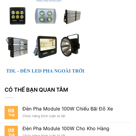
CÓ THỂ BẠN QUAN TÂM
Đèn Pha Module 100W Chiếu Bãi Đỗ Xe
08
Th8
ở
Chức năng bình luận bị tắt
Đèn
Pha
Đèn Pha Module 100W Cho Kho Hàng
08
Module
Th8
ở
Chức năng bình luận bị tắt