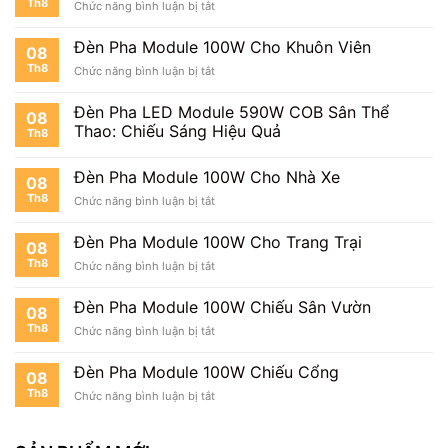
Th8
ở
Chức năng bình luận bị tắt
100W
Đèn
Cho
Pha
Bệnh
Đèn Pha Module 100W Cho Khuôn Viên
08
Module
Viện
Th8
ở
Chức năng bình luận bị tắt
100W
Đèn
Cho
Pha
Trường
Đèn Pha LED Module 590W COB Sân Thể
08
Module
Học
Thao: Chiếu Sáng Hiệu Quả
Th8
100W
Cho
Khuôn
Đèn Pha Module 100W Cho Nhà Xe
08
Viên
Th8
ở
Chức năng bình luận bị tắt
Đèn
Pha
Đèn Pha Module 100W Cho Trang Trại
08
Module
Th8
ở
Chức năng bình luận bị tắt
100W
Đèn
Cho
Pha
Nhà
Đèn Pha Module 100W Chiếu Sân Vườn
08
Module
Xe
Th8
ở
Chức năng bình luận bị tắt
100W
Đèn
Cho
Pha
Trang
Đèn Pha Module 100W Chiếu Cổng
08
Module
Trại
Th8
ở
Chức năng bình luận bị tắt
100W
Đèn
Chiếu
Pha
Sân
Module