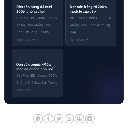
Đèn sân bóng đá mini
Đèn sân bóng rổ 200w
200w chống chói
module cao cấp
Đèn Pha LED Module 200W
Đèn Pha Sân Bóng Rổ 200W
Khung Hộp Chống Chói
Chống Chói Module Khung
Cho Sân Bóng Đá Mini
Hộp
✓
Đèn sân tennis 400w
module chống chói loá
Đèn Pha LED Module 400W
Chống Chói Loá Sân Tennis