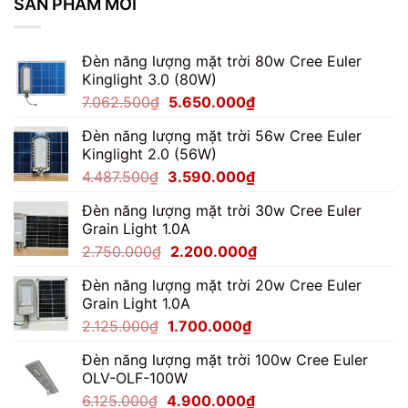
SẢN PHẨM MỚI
Vườn
100W
Chiếu
Cổng
Đèn năng lượng mặt trời 80w Cree Euler
Kinglight 3.0 (80W)
Giá
Giá
7.062.500
₫
5.650.000
₫
gốc
hiện
Đèn năng lượng mặt trời 56w Cree Euler
là:
tại
Kinglight 2.0 (56W)
7.062.500₫.
là:
Giá
Giá
4.487.500
₫
3.590.000
₫
5.650.000₫.
gốc
hiện
Đèn năng lượng mặt trời 30w Cree Euler
là:
tại
Grain Light 1.0A
4.487.500₫.
là:
Giá
Giá
2.750.000
₫
2.200.000
₫
3.590.000₫.
gốc
hiện
Đèn năng lượng mặt trời 20w Cree Euler
là:
tại
Grain Light 1.0A
2.750.000₫.
là:
Giá
Giá
2.125.000
₫
1.700.000
₫
2.200.000₫.
gốc
hiện
Đèn năng lượng mặt trời 100w Cree Euler
là:
tại
OLV-OLF-100W
2.125.000₫.
là:
Giá
Giá
6.125.000
₫
4.900.000
₫
1.700.000₫.