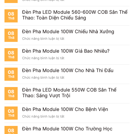
100W
Đèn
Chiếu
Pha
Bãi
Đèn Pha LED Module 560-600W COB Sân Thể
08
Module
Đỗ
Thao: Toàn Diện Chiếu Sáng
Th8
100W
Xe
Cho
Kho
Đèn Pha Module 100W Chiếu Nhà Xưởng
08
Hàng
Th8
ở
Chức năng bình luận bị tắt
Đèn
Pha
Đèn Pha Module 100W Giá Bao Nhiêu?
08
Module
Th8
ở
Chức năng bình luận bị tắt
100W
Đèn
Chiếu
Pha
Nhà
Đèn Pha Module 100W Cho Nhà Thi Đấu
08
Module
Xưởng
Th8
ở
Chức năng bình luận bị tắt
100W
Đèn
Giá
Pha
Bao
Đèn Pha LED Module 550W COB Sân Thể
08
Module
Nhiêu?
Thao: Sáng Vượt Trội
Th8
100W
Cho
Nhà
Đèn Pha Module 100W Cho Bệnh Viện
08
Thi
Th8
ở
Chức năng bình luận bị tắt
Đấu
Đèn
Pha
Đèn Pha Module 100W Cho Trường Học
08
Module