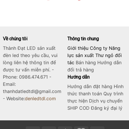
gốc
hiện
là:
tại
6.125.000₫.
là:
4.900.000₫.
Về chúng tôi
Thông tin chung
Thành Đạt LED sản xuất
Giới thiệu Công ty Năng
đèn led theo yêu cầu, vui
lực sản xuất Thư ngỏ đối
lòng liên hệ thông tin để
tác
Bán hàng
Hướng dẫn
được tư vấn miễn phí. -
đổi trả hàng
Phone: 0986.474.671 -
Hướng dẫn
Email:
Hướng dẫn đặt hàng Hình
thanhdatledtdl@gmail.com
thức thanh toán Quy trình
- Website:
denledtdl.com
thực hiện Dịch vụ chuyển
SHIP COD Đăng ký đại lý