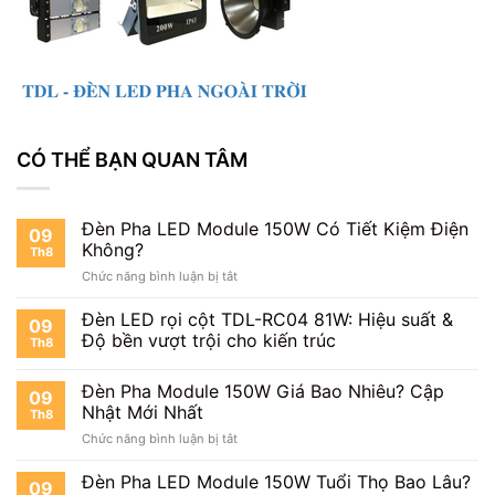
CÓ THỂ BẠN QUAN TÂM
Đèn Pha LED Module 150W Có Tiết Kiệm Điện
09
Không?
Th8
ở
Chức năng bình luận bị tắt
Đèn
Pha
Đèn LED rọi cột TDL-RC04 81W: Hiệu suất &
09
LED
Độ bền vượt trội cho kiến trúc
Th8
Module
150W
Đèn Pha Module 150W Giá Bao Nhiêu? Cập
Có
09
Tiết
Nhật Mới Nhất
Th8
Kiệm
ở
Chức năng bình luận bị tắt
Điện
Đèn
Không?
Pha
Đèn Pha LED Module 150W Tuổi Thọ Bao Lâu?
09
Module