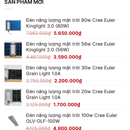
SẢN PHẨM MỚI
Hãng
100W
TDL
Cho
|
Bệnh
Báo
Đèn năng lượng mặt trời 80w Cree Euler
Viện
Giá
Kinglight 3.0 (80W)
Mới
Nhất
Giá
Giá
7.062.500
₫
5.650.000
₫
gốc
hiện
Đèn năng lượng mặt trời 56w Cree Euler
là:
tại
Kinglight 2.0 (56W)
7.062.500₫.
là:
Giá
Giá
4.487.500
₫
3.590.000
₫
5.650.000₫.
gốc
hiện
Đèn năng lượng mặt trời 30w Cree Euler
là:
tại
Grain Light 1.0A
4.487.500₫.
là:
Giá
Giá
2.750.000
₫
2.200.000
₫
3.590.000₫.
gốc
hiện
Đèn năng lượng mặt trời 20w Cree Euler
là:
tại
Grain Light 1.0A
2.750.000₫.
là:
Giá
Giá
2.125.000
₫
1.700.000
₫
2.200.000₫.
gốc
hiện
Đèn năng lượng mặt trời 100w Cree Euler
là:
tại
OLV-OLF-100W
2.125.000₫.
là:
Giá
Giá
6.125.000
₫
4.900.000
₫
1.700.000₫.