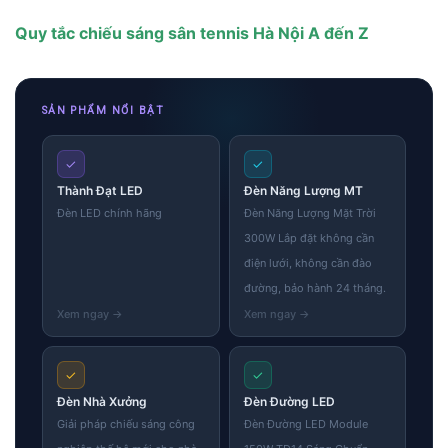
Quy tắc chiếu sáng sân tennis Hà Nội A đến Z
SẢN PHẨM NỔI BẬT
✓
✓
Thành Đạt LED
Đèn Năng Lượng MT
Đèn LED chính hãng
Đèn Năng Lượng Mặt Trời
300W Lắp đặt không cần
điện lưới, không cần đào
đường, bảo hành 24 tháng.
✓
✓
Đèn Nhà Xưởng
Đèn Đường LED
Giải pháp chiếu sáng công
Đèn Đường LED Module