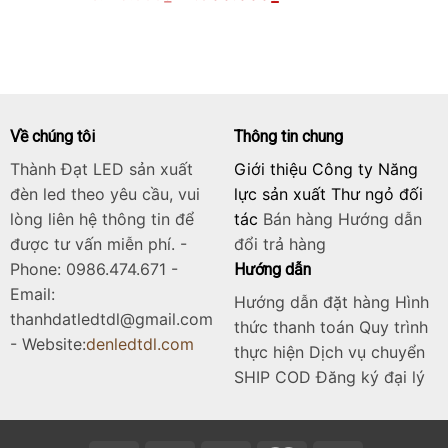
gốc
hiện
là:
tại
6.125.000₫.
là:
4.900.000₫.
Về chúng tôi
Thông tin chung
Thành Đạt LED sản xuất
Giới thiệu Công ty Năng
đèn led theo yêu cầu, vui
lực sản xuất Thư ngỏ đối
lòng liên hệ thông tin để
tác
Bán hàng
Hướng dẫn
được tư vấn miễn phí. -
đổi trả hàng
Phone: 0986.474.671 -
Hướng dẫn
Email:
Hướng dẫn đặt hàng Hình
thanhdatledtdl@gmail.com
thức thanh toán Quy trình
- Website:
denledtdl.com
thực hiện Dịch vụ chuyển
SHIP COD Đăng ký đại lý