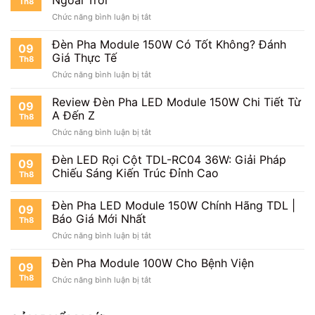
Th8
Có
ở
Chức năng bình luận bị tắt
Đáng
Đèn
Mua?
Pha
Đèn Pha Module 150W Có Tốt Không? Đánh
09
LED
Giá Thực Tế
Th8
Module
ở
Chức năng bình luận bị tắt
150W
Đèn
Chống
Pha
Review Đèn Pha LED Module 150W Chi Tiết Từ
Chói
09
Module
Cho
A Đến Z
Th8
150W
Ngoài
ở
Chức năng bình luận bị tắt
Có
Trời
Review
Tốt
Đèn
Đèn LED Rọi Cột TDL-RC04 36W: Giải Pháp
Không?
09
Pha
Đánh
Chiếu Sáng Kiến Trúc Đỉnh Cao
Th8
LED
Giá
Module
Thực
Đèn Pha LED Module 150W Chính Hãng TDL |
150W
Tế
09
Chi
Báo Giá Mới Nhất
Th8
Tiết
ở
Chức năng bình luận bị tắt
Từ
Đèn
A
Pha
Đèn Pha Module 100W Cho Bệnh Viện
Đến
09
LED
Z
Th8
ở
Chức năng bình luận bị tắt
Module
Đèn
150W
Pha
Chính
Module