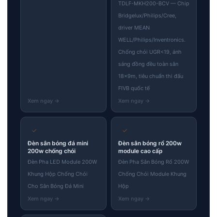
TDLF-MKH200-BCV — Chip
Bridgelux/Philips/Cree,
driver MEAN
WELL/Philips/Inventronics.
Chống chói UGR<19, ánh
sáng đồng đều toàn sân
18×9m, tiêu chuẩn thi đấu
FIVB quốc tế
✓
✓
Đèn sân bóng đá mini
Đèn sân bóng rổ 200w
200w chống chói
module cao cấp
Đèn Pha LED Module 200W
Đèn Pha Sân Bóng Rổ 200W
Khung Hộp Chống Chói
Chống Chói Module Khung
Cho Sân Bóng Đá Mini
Hộp