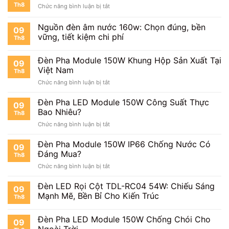
Th8
ở
Chức năng bình luận bị tắt
150W
Đèn
Giá
Pha
Nguồn đèn âm nước 160w: Chọn đúng, bền
Bao
09
LED
Nhiêu?
vững, tiết kiệm chi phí
Th8
Module
Cập
150W
Nhật
Tuổi
Đèn Pha Module 150W Khung Hộp Sản Xuất Tại
Mới
09
Thọ
Việt Nam
Nhất
Th8
Bao
ở
Chức năng bình luận bị tắt
Lâu?
Đèn
Pha
Đèn Pha LED Module 150W Công Suất Thực
09
Module
Bao Nhiêu?
Th8
150W
ở
Chức năng bình luận bị tắt
Khung
Đèn
Hộp
Pha
Đèn Pha Module 150W IP66 Chống Nước Có
Sản
09
LED
Xuất
Đáng Mua?
Th8
Module
Tại
ở
Chức năng bình luận bị tắt
150W
Việt
Đèn
Công
Nam
Pha
Đèn LED Rọi Cột TDL-RC04 54W: Chiếu Sáng
Suất
09
Module
Thực
Mạnh Mẽ, Bền Bỉ Cho Kiến Trúc
Th8
150W
Bao
IP66
Nhiêu?
Đèn Pha LED Module 150W Chống Chói Cho
Chống
09
Nước
Ngoài Trời