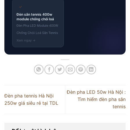
✓
Đèn sân tennis 400w
module chống chói loá
Đèn Pha LED Module 400W
Chống Chói Loá Sân Tennis
Đèn pha LED 50w Hà Nội :
Đèn pha tennis Hà Nội
Tìm hiểm đèn pha sân
250w giá siêu rẻ tại TDL
tennis