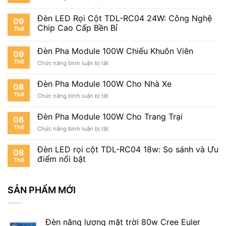
TDL
Đèn
Cho
|
Pha
Bệnh
Đèn LED Rọi Cột TDL-RC04 24W: Công Nghệ
Báo
09
Module
Viện
Chip Cao Cấp Bền Bỉ
Giá
Th8
100W
Mới
Cho
Nhất
Trường
Đèn Pha Module 100W Chiếu Khuôn Viên
09
Học
Th8
ở
Chức năng bình luận bị tắt
Đèn
Pha
Đèn Pha Module 100W Cho Nhà Xe
08
Module
Th8
ở
Chức năng bình luận bị tắt
100W
Đèn
Chiếu
Pha
Khuôn
Đèn Pha Module 100W Cho Trang Trại
08
Module
Viên
Th8
ở
Chức năng bình luận bị tắt
100W
Đèn
Cho
Pha
Nhà
Đèn LED rọi cột TDL-RC04 18w: So sánh và Ưu
08
Module
Xe
điểm nổi bật
Th8
100W
Cho
Trang
SẢN PHẨM MỚI
Trại
Đèn năng lượng mặt trời 80w Cree Euler