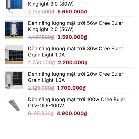
Kinglight 3.0 (80W)
Giá
Giá
7.062.500
₫
5.650.000
₫
gốc
hiện
Đèn năng lượng mặt trời 56w Cree Euler
là:
tại
Kinglight 2.0 (56W)
7.062.500₫.
là:
Giá
Giá
4.487.500
₫
3.590.000
₫
5.650.000₫.
gốc
hiện
Đèn năng lượng mặt trời 30w Cree Euler
là:
tại
Grain Light 1.0A
4.487.500₫.
là:
Giá
Giá
2.750.000
₫
2.200.000
₫
3.590.000₫.
gốc
hiện
Đèn năng lượng mặt trời 20w Cree Euler
là:
tại
Grain Light 1.0A
2.750.000₫.
là:
Giá
Giá
2.125.000
₫
1.700.000
₫
2.200.000₫.
gốc
hiện
Đèn năng lượng mặt trời 100w Cree Euler
là:
tại
OLV-OLF-100W
2.125.000₫.
là:
Giá
Giá
6.125.000
₫
4.900.000
₫
1.700.000₫.
gốc
hiện
là:
tại
6.125.000₫.
là:
4.900.000₫.