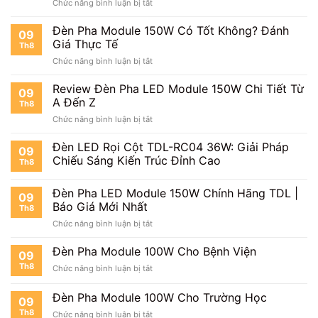
ở
Chức năng bình luận bị tắt
Đáng
Đèn
Mua?
Pha
Đèn Pha Module 150W Có Tốt Không? Đánh
09
LED
Giá Thực Tế
Th8
Module
ở
Chức năng bình luận bị tắt
150W
Đèn
Chống
Pha
Review Đèn Pha LED Module 150W Chi Tiết Từ
Chói
09
Module
Cho
A Đến Z
Th8
150W
Ngoài
ở
Chức năng bình luận bị tắt
Có
Trời
Review
Tốt
Đèn
Đèn LED Rọi Cột TDL-RC04 36W: Giải Pháp
Không?
09
Pha
Đánh
Chiếu Sáng Kiến Trúc Đỉnh Cao
Th8
LED
Giá
Module
Thực
Đèn Pha LED Module 150W Chính Hãng TDL |
150W
Tế
09
Chi
Báo Giá Mới Nhất
Th8
Tiết
ở
Chức năng bình luận bị tắt
Từ
Đèn
A
Pha
Đèn Pha Module 100W Cho Bệnh Viện
Đến
09
LED
Z
Th8
ở
Chức năng bình luận bị tắt
Module
Đèn
150W
Pha
Đèn Pha Module 100W Cho Trường Học
Chính
09
Module
Hãng
Th8
ở
Chức năng bình luận bị tắt
100W