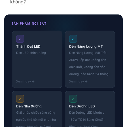
không?
SẢN PHẨM NỔI BẬT
✓
✓
Thành Đạt LED
Đèn Năng Lượng MT
Đèn LED chính hãng
Đèn Năng Lượng Mặt Trời
300W Lắp đặt không cần
điện lưới, không cần đào
đường, bảo hành 24 tháng.
✓
✓
Đèn Nhà Xưởng
Đèn Đường LED
Giải pháp chiếu sáng công
Đèn Đường LED Module
nghiệp thế hệ mới cho nhà
150W TD14 Sáng Chuẩn,
xưởng, kho bãi, nhà máy
Bền Vượt Thời Gian