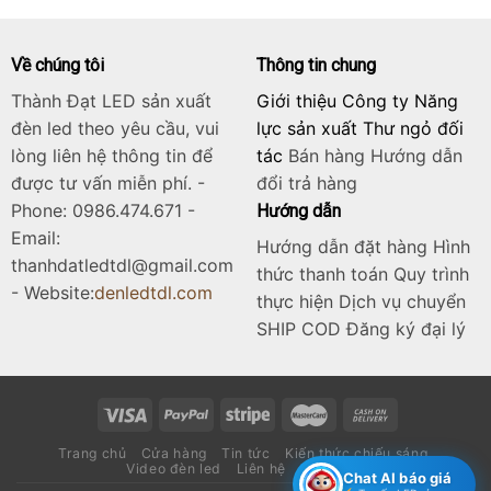
Về chúng tôi
Thông tin chung
Thành Đạt LED sản xuất
Giới thiệu Công ty Năng
đèn led theo yêu cầu, vui
lực sản xuất Thư ngỏ đối
lòng liên hệ thông tin để
tác
Bán hàng
Hướng dẫn
được tư vấn miễn phí. -
đổi trả hàng
Phone: 0986.474.671 -
Hướng dẫn
Email:
Hướng dẫn đặt hàng Hình
thanhdatledtdl@gmail.com
thức thanh toán Quy trình
- Website:
denledtdl.com
thực hiện Dịch vụ chuyển
SHIP COD Đăng ký đại lý
Trang chủ
Cửa hàng
Tin tức
Kiến thức chiếu sáng
Video đèn led
Liên hệ
Catalogue
Chat AI báo giá