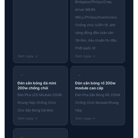
Bridgelux/Philips/Cree,
driver MEAN
WELL/Philips/Inventronics.
Chống chói UGR<19, ánh
sáng đồng đều toàn sân
18×9m, tiêu chuẩn thi đấu
FIVB quốc tế
✓
✓
Đèn sân bóng đá mini
Đèn sân bóng rổ 200w
200w chống chói
module cao cấp
Đèn Pha LED Module 200W
Đèn Pha Sân Bóng Rổ 200W
Khung Hộp Chống Chói
Chống Chói Module Khung
Cho Sân Bóng Đá Mini
Hộp
✓