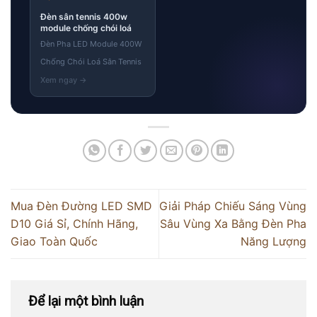
Đèn sân tennis 400w
module chống chói loá
Đèn Pha LED Module 400W
Chống Chói Loá Sân Tennis
Mua Đèn Đường LED SMD
Giải Pháp Chiếu Sáng Vùng
D10 Giá Sỉ, Chính Hãng,
Sâu Vùng Xa Bằng Đèn Pha
Giao Toàn Quốc
Năng Lượng
Để lại một bình luận