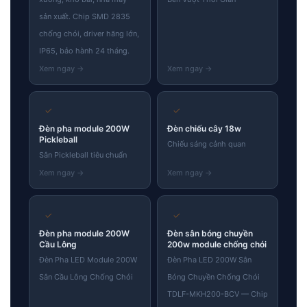
sản xuất. Chip SMD 2835
Skip
chống chói, driver hãng lớn,
to
IP65, bảo hành 24 tháng.
content
✓
✓
Đèn pha module 200W
Đèn chiếu cây 18w
Pickleball
Chiếu sáng cảnh quan
Sân Pickleball tiêu chuẩn
✓
✓
Đèn pha module 200W
Đèn sân bóng chuyền
Cầu Lông
200w module chống chói
Đèn Pha LED Module 200W
Đèn Pha LED 200W Sân
Sân Cầu Lông Chống Chói
Bóng Chuyền Chống Chói
TDLF-MKH200-BCV — Chip