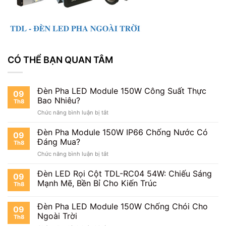
CÓ THỂ BẠN QUAN TÂM
Đèn Pha LED Module 150W Công Suất Thực
09
Bao Nhiêu?
Th8
ở
Chức năng bình luận bị tắt
Đèn
Pha
Đèn Pha Module 150W IP66 Chống Nước Có
09
LED
Đáng Mua?
Th8
Module
ở
Chức năng bình luận bị tắt
150W
Đèn
Công
Pha
Đèn LED Rọi Cột TDL-RC04 54W: Chiếu Sáng
Suất
09
Module
Thực
Mạnh Mẽ, Bền Bỉ Cho Kiến Trúc
Th8
150W
Bao
IP66
Nhiêu?
Đèn Pha LED Module 150W Chống Chói Cho
Chống
09
Nước
Ngoài Trời
Th8
Có