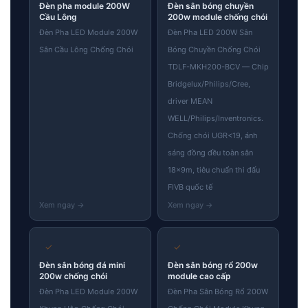
Đèn pha module 200W
Đèn sân bóng chuyền
Cầu Lông
200w module chống chói
Đèn Pha LED Module 200W
Đèn Pha LED 200W Sân
Sân Cầu Lông Chống Chói
Bóng Chuyền Chống Chói
TDLF-MKH200-BCV — Chip
Bridgelux/Philips/Cree,
driver MEAN
WELL/Philips/Inventronics.
Chống chói UGR<19, ánh
sáng đồng đều toàn sân
18×9m, tiêu chuẩn thi đấu
FIVB quốc tế
✓
✓
Đèn sân bóng đá mini
Đèn sân bóng rổ 200w
200w chống chói
module cao cấp
Đèn Pha LED Module 200W
Đèn Pha Sân Bóng Rổ 200W