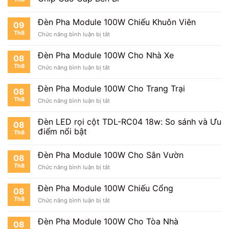
100W
Cho
Trường
Đèn Pha Module 100W Chiếu Khuôn Viên
09
Học
Th8
ở
Chức năng bình luận bị tắt
Đèn
Pha
Đèn Pha Module 100W Cho Nhà Xe
08
Module
Th8
ở
Chức năng bình luận bị tắt
100W
Đèn
Chiếu
Pha
Khuôn
Đèn Pha Module 100W Cho Trang Trại
08
Module
Viên
Th8
ở
Chức năng bình luận bị tắt
100W
Đèn
Cho
Pha
Nhà
Đèn LED rọi cột TDL-RC04 18w: So sánh và Ưu
08
Module
Xe
điểm nổi bật
Th8
100W
Cho
Trang
Đèn Pha Module 100W Cho Sân Vườn
08
Trại
Th8
ở
Chức năng bình luận bị tắt
Đèn
Pha
Đèn Pha Module 100W Chiếu Cổng
08
Module
Th8
ở
Chức năng bình luận bị tắt
100W
Đèn
Cho
Pha
Sân
Đèn Pha Module 100W Cho Tòa Nhà
08
Module
Vườn