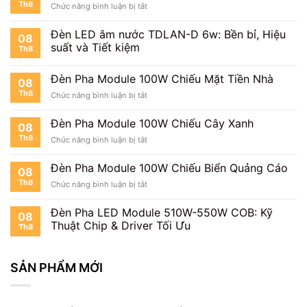
Th8
ở
Chức năng bình luận bị tắt
100W
Đèn
Chiếu
Pha
Cổng
Đèn LED âm nước TDLAN-D 6w: Bền bỉ, Hiệu
08
Module
suất và Tiết kiệm
Th8
100W
Cho
Tòa
Đèn Pha Module 100W Chiếu Mặt Tiền Nhà
08
Nhà
Th8
ở
Chức năng bình luận bị tắt
Đèn
Pha
Đèn Pha Module 100W Chiếu Cây Xanh
08
Module
Th8
ở
Chức năng bình luận bị tắt
100W
Đèn
Chiếu
Pha
Mặt
Đèn Pha Module 100W Chiếu Biển Quảng Cáo
08
Module
Tiền
Th8
ở
Chức năng bình luận bị tắt
100W
Nhà
Đèn
Chiếu
Pha
Cây
Đèn Pha LED Module 510W-550W COB: Kỹ
08
Module
Xanh
Thuật Chip & Driver Tối Ưu
Th8
100W
Chiếu
Biển
SẢN PHẨM MỚI
Quảng
Cáo