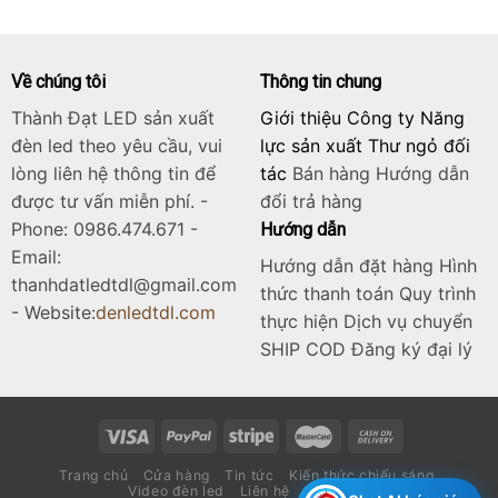
4.900.000₫.
Về chúng tôi
Thông tin chung
Thành Đạt LED sản xuất
Giới thiệu Công ty Năng
đèn led theo yêu cầu, vui
lực sản xuất Thư ngỏ đối
lòng liên hệ thông tin để
tác
Bán hàng
Hướng dẫn
được tư vấn miễn phí. -
đổi trả hàng
Phone: 0986.474.671 -
Hướng dẫn
Email:
Hướng dẫn đặt hàng Hình
thanhdatledtdl@gmail.com
thức thanh toán Quy trình
- Website:
denledtdl.com
thực hiện Dịch vụ chuyển
SHIP COD Đăng ký đại lý
Trang chủ
Cửa hàng
Tin tức
Kiến thức chiếu sáng
Video đèn led
Liên hệ
Catalogue