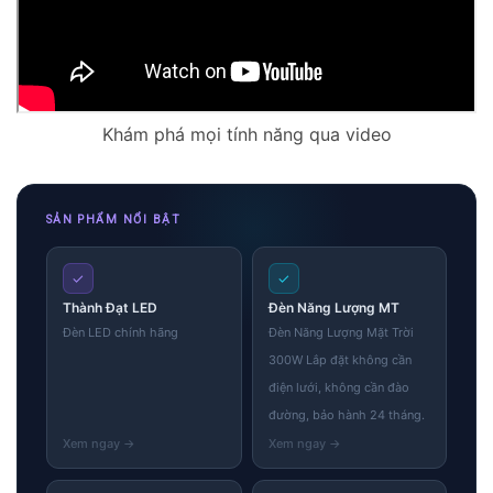
Khám phá mọi tính năng qua video
SẢN PHẨM NỔI BẬT
✓
✓
Thành Đạt LED
Đèn Năng Lượng MT
Đèn LED chính hãng
Đèn Năng Lượng Mặt Trời
300W Lắp đặt không cần
điện lưới, không cần đào
đường, bảo hành 24 tháng.