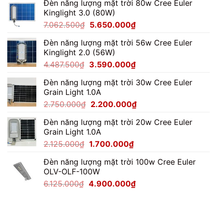
Đèn năng lượng mặt trời 80w Cree Euler
Kinglight 3.0 (80W)
Giá
Giá
7.062.500
₫
5.650.000
₫
gốc
hiện
Đèn năng lượng mặt trời 56w Cree Euler
là:
tại
Kinglight 2.0 (56W)
7.062.500₫.
là:
Giá
Giá
4.487.500
₫
3.590.000
₫
5.650.000₫.
gốc
hiện
Đèn năng lượng mặt trời 30w Cree Euler
là:
tại
Grain Light 1.0A
4.487.500₫.
là:
Giá
Giá
2.750.000
₫
2.200.000
₫
3.590.000₫.
gốc
hiện
Đèn năng lượng mặt trời 20w Cree Euler
là:
tại
Grain Light 1.0A
2.750.000₫.
là:
Giá
Giá
2.125.000
₫
1.700.000
₫
2.200.000₫.
gốc
hiện
Đèn năng lượng mặt trời 100w Cree Euler
là:
tại
OLV-OLF-100W
2.125.000₫.
là:
Giá
Giá
6.125.000
₫
4.900.000
₫
1.700.000₫.
gốc
hiện
là:
tại
6.125.000₫.
là: