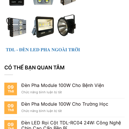
CÓ THỂ BẠN QUAN TÂM
Đèn Pha Module 100W Cho Bệnh Viện
09
Th8
ở
Chức năng bình luận bị tắt
Đèn
Pha
Đèn Pha Module 100W Cho Trường Học
09
Module
Th8
ở
Chức năng bình luận bị tắt
100W
Đèn
Cho
Pha
Bệnh
Đèn LED Rọi Cột TDL-RC04 24W: Công Nghệ
09
Module
Viện
Chip Cao Cấp Bền Bỉ
Th8