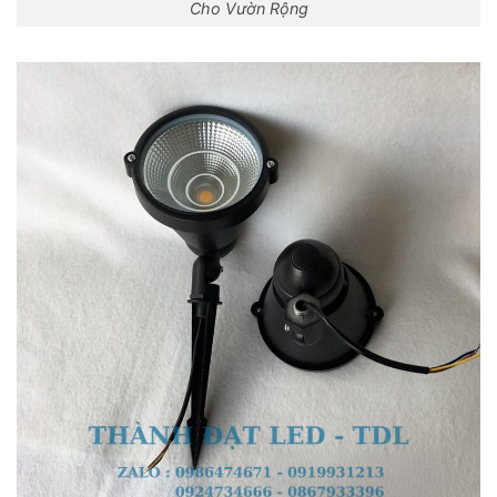
Cho Vườn Rộng
Skip
to
content