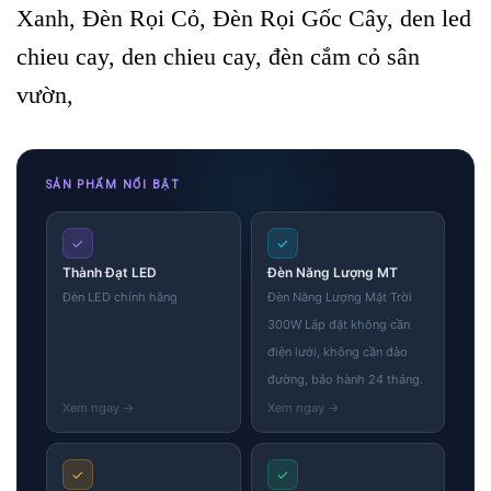
Xanh, Đèn Rọi Cỏ, Đèn Rọi Gốc Cây, den led
chieu cay, den chieu cay, đèn cắm cỏ sân
vườn,
SẢN PHẨM NỔI BẬT
✓
✓
Thành Đạt LED
Đèn Năng Lượng MT
Đèn LED chính hãng
Đèn Năng Lượng Mặt Trời
300W Lắp đặt không cần
điện lưới, không cần đào
đường, bảo hành 24 tháng.
✓
✓