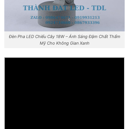
Đèn Pha LED Chiếu Cây 18W – Ánh Sáng Đậm Chất Thẩm
Mỹ Cho Không Gian Xanh