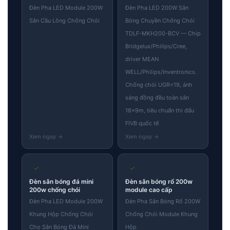
Đèn Pha LED Module 200W
Đèn Pha LED 200W Sân
Sân Cầu Lông Chống Chói
Bóng Chuyền Chống Chói
TDLF-MKH200-BCV — Chip
Bridgelux/Philips/Cree,
driver MEAN
WELL/Philips/Inventronics.
Chống chói UGR<19, ánh
sáng đồng đều toàn sân
18×9m, tiêu chuẩn thi đấu
FIVB quốc tế
✓
✓
Đèn sân bóng đá mini
Đèn sân bóng rổ 200w
200w chống chói
module cao cấp
Đèn Pha LED Module 200W
Đèn Pha Sân Bóng Rổ 200W
Khung Hộp Chống Chói
Chống Chói Module Khung
Cho Sân Bóng Đá Mini
Hộp