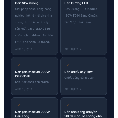
Đèn Nhà Xưởng
Đèn Đường LED
Giải pháp chiếu sáng công
Đèn Đường LED Module
nghiệp thế hệ mới cho nhà
150W TD14 Sáng Chuẩn,
xưởng, kho bãi, nhà máy
Bền Vượt Thời Gian
sản xuất. Chip SMD 2835
chống chói, driver hãng lớn,
IP65, bảo hành 24 tháng.
✓
✓
Đèn pha module 200W
Đèn chiếu cây 18w
Pickleball
Chiếu sáng cảnh quan
Sân Pickleball tiêu chuẩn
✓
✓
Đèn pha module 200W
Đèn sân bóng chuyền
Cầu Lông
200w module chống chói