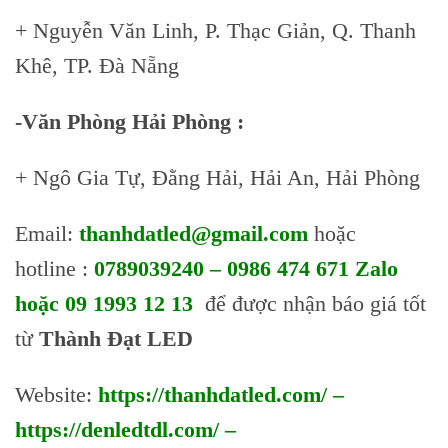
+ Nguyễn Văn Linh, P. Thạc Giản, Q. Thanh
Khê, TP. Đà Nẵng
-Văn Phòng Hải Phòng :
+ Ngô Gia Tự, Đằng Hải, Hải An, Hải Phòng
Email:
thanhdatled@gmail.com
hoặc
Skip
to
hotline :
0789039240 – 0986 474 671 Zalo
content
hoặc 09 1993 12 13
để được nhận báo giá tốt
từ
Thành Đạt LED
Website:
https://thanhdatled.com/
–
https://denledtdl.com/
–