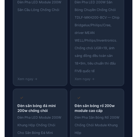
Đèn Pha LED Module 200W
Đèn Pha LED 200W Sân
Sân Cầu Lông Chống Chói
Bóng Chuyền Chống Chói
TDLF-MKH200-BCV — Chip
Bridgelux/Philips/Cree,
driver MEAN
WELL/Philips/Inventronics.
Chống chói UGR<19, ánh
sáng đồng đều toàn sân
18×9m, tiêu chuẩn thi đấu
FIVB quốc tế
✓
✓
Đèn sân bóng đá mini
Đèn sân bóng rổ 200w
200w chống chói
module cao cấp
Đèn Pha LED Module 200W
Đèn Pha Sân Bóng Rổ 200W
Khung Hộp Chống Chói
Chống Chói Module Khung
Cho Sân Bóng Đá Mini
Hộp