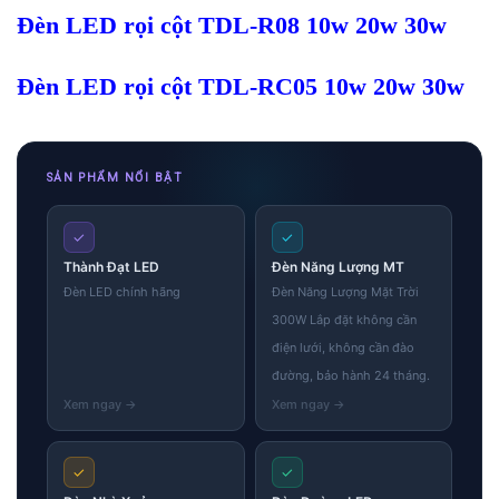
Đèn LED rọi cột TDL-R08 10w 20w 30w
Đèn LED rọi cột TDL-RC05 10w 20w 30w
SẢN PHẨM NỔI BẬT
✓
✓
Thành Đạt LED
Đèn Năng Lượng MT
Đèn LED chính hãng
Đèn Năng Lượng Mặt Trời
300W Lắp đặt không cần
điện lưới, không cần đào
đường, bảo hành 24 tháng.
✓
✓