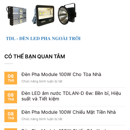
CÓ THỂ BẠN QUAN TÂM
Đèn Pha Module 100W Cho Tòa Nhà
08
Th8
ở
Chức năng bình luận bị tắt
Đèn
Pha
Đèn LED âm nước TDLAN-D 6w: Bền bỉ, Hiệu
08
Module
suất và Tiết kiệm
Th8
100W
Cho
Tòa
Đèn Pha Module 100W Chiếu Mặt Tiền Nhà
08
Nhà
Th8
ở
Chức năng bình luận bị tắt
Đèn
Pha