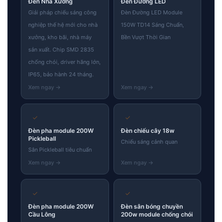
Đèn Nhà Xưởng
Đèn Đường LED
Giải pháp chiếu sáng công
Đèn Đường LED Module
nghiệp thế hệ mới cho nhà
150W TD14 Sáng Chuẩn,
xưởng, kho bãi, nhà máy
Bền Vượt Thời Gian
sản xuất. Chip SMD 2835
chống chói, driver hãng lớn,
IP65, bảo hành 24 tháng.
✓
✓
Đèn pha module 200W
Đèn chiếu cây 18w
Pickleball
Chiếu sáng cảnh quan
Sân Pickleball tiêu chuẩn
✓
✓
Đèn pha module 200W
Đèn sân bóng chuyền
Cầu Lông
200w module chống chói