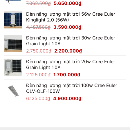
Giá
Giá
7.062.500
₫
5.650.000
₫
gốc
hiện
Đèn năng lượng mặt trời 56w Cree Euler
là:
tại
Kinglight 2.0 (56W)
7.062.500₫.
là:
Giá
Giá
4.487.500
₫
3.590.000
₫
5.650.000₫.
gốc
hiện
Đèn năng lượng mặt trời 30w Cree Euler
là:
tại
Grain Light 1.0A
4.487.500₫.
là:
Giá
Giá
2.750.000
₫
2.200.000
₫
3.590.000₫.
gốc
hiện
Đèn năng lượng mặt trời 20w Cree Euler
là:
tại
Grain Light 1.0A
2.750.000₫.
là:
Giá
Giá
2.125.000
₫
1.700.000
₫
2.200.000₫.
gốc
hiện
Đèn năng lượng mặt trời 100w Cree Euler
là:
tại
OLV-OLF-100W
2.125.000₫.
là:
Giá
Giá
6.125.000
₫
4.900.000
₫
1.700.000₫.
gốc
hiện
là:
tại
6.125.000₫.
là:
4.900.000₫.