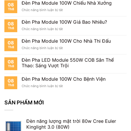
Kho
Đèn Pha Module 100W Chiếu Nhà Xưởng
08
Hàng
Th8
ở
Chức năng bình luận bị tắt
Đèn
Pha
Đèn Pha Module 100W Giá Bao Nhiêu?
08
Module
Th8
ở
Chức năng bình luận bị tắt
100W
Đèn
Chiếu
Pha
Nhà
Đèn Pha Module 100W Cho Nhà Thi Đấu
08
Module
Xưởng
Th8
ở
Chức năng bình luận bị tắt
100W
Đèn
Giá
Pha
Bao
Đèn Pha LED Module 550W COB Sân Thể
08
Module
Nhiêu?
Thao: Sáng Vượt Trội
Th8
100W
Cho
Nhà
Đèn Pha Module 100W Cho Bệnh Viện
08
Thi
Th8
ở
Chức năng bình luận bị tắt
Đấu
Đèn
Pha
Module
SẢN PHẨM MỚI
100W
Cho
Bệnh
Đèn năng lượng mặt trời 80w Cree Euler
Viện
Kinglight 3.0 (80W)