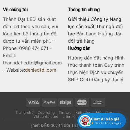
Về chúng tôi
Thông tin chung
Thành Đạt LED sản xuất
Giới thiệu Công ty Năng
đèn led theo yêu cầu, vui
lực sản xuất Thư ngỏ đối
lòng liên hệ thông tin để
tác
Bán hàng
Hướng dẫn
được tư vấn miễn phí. -
đổi trả hàng
Phone: 0986.474.671 -
Hướng dẫn
Email:
Hướng dẫn đặt hàng Hình
thanhdatledtdl@gmail.com
thức thanh toán Quy trình
- Website:
denledtdl.com
thực hiện Dịch vụ chuyển
SHIP COD Đăng ký đại lý
Trang chủ
Cửa hàng
Tin tức
Kiến thức chiếu sáng
Video đèn led
Liên hệ
Catalogue
Chat AI báo giá
Tư vấn LED sỉ ngay
Thiết kế & duy trì bởi
Thành Đạt LED