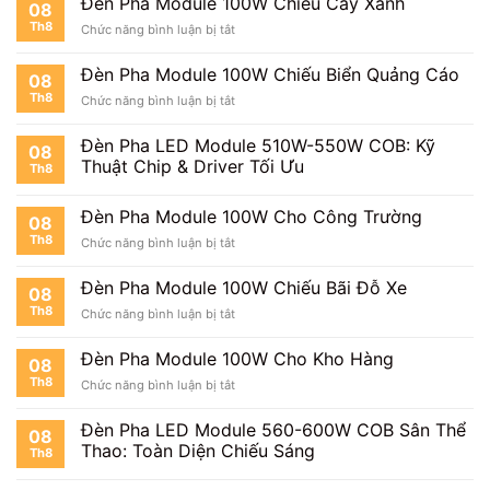
Đèn Pha Module 100W Chiếu Cây Xanh
08
Module
Th8
ở
Chức năng bình luận bị tắt
100W
Đèn
Chiếu
Pha
Mặt
Đèn Pha Module 100W Chiếu Biển Quảng Cáo
08
Module
Tiền
Th8
ở
Chức năng bình luận bị tắt
100W
Nhà
Đèn
Chiếu
Pha
Cây
Đèn Pha LED Module 510W-550W COB: Kỹ
08
Module
Xanh
Thuật Chip & Driver Tối Ưu
Th8
100W
Chiếu
Biển
Đèn Pha Module 100W Cho Công Trường
08
Quảng
Th8
ở
Chức năng bình luận bị tắt
Cáo
Đèn
Pha
Đèn Pha Module 100W Chiếu Bãi Đỗ Xe
08
Module
Th8
ở
Chức năng bình luận bị tắt
100W
Đèn
Cho
Pha
Công
Đèn Pha Module 100W Cho Kho Hàng
08
Module
Trường
Th8
ở
Chức năng bình luận bị tắt
100W
Đèn
Chiếu
Pha
Bãi
Đèn Pha LED Module 560-600W COB Sân Thể
08
Module
Đỗ
Thao: Toàn Diện Chiếu Sáng
Th8
100W
Xe
Cho