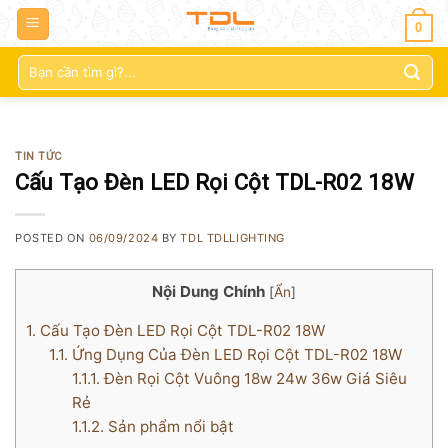
0
Tìm
kiếm:
TIN TỨC
Cấu Tạo Đèn LED Rọi Cột TDL-R02 18W
POSTED ON
06/09/2024
BY
TDL TDLLIGHTING
Nội Dung Chính
[
Ẩn
]
1.
Cấu Tạo Đèn LED Rọi Cột TDL-R02 18W
1.1.
Ứng Dụng Của Đèn LED Rọi Cột TDL-R02 18W
1.1.1.
Đèn Rọi Cột Vuông 18w 24w 36w Giá Siêu
Rẻ
1.1.2.
Sản phẩm nổi bật