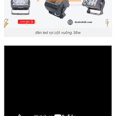
đèn led rọi cột vuông 36w