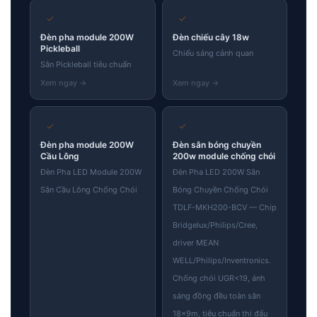
✓
✓
Đèn pha module 200W
Đèn chiếu cây 18w
Pickleball
Chiếu sáng cảnh quan
Sân Pickleball tiêu chuẩn
✓
✓
Đèn pha module 200W
Đèn sân bóng chuyền
Cầu Lông
200w module chống chói
Đèn Pha LED Module 200W
Đèn Pha LED 200W Sân
Sân Cầu Lông Chống Chói
Bóng Chuyền Chống Chói
TDLF-MKH200-BCV — Chip
Bridgelux/Philips/Cree,
driver MEAN
WELL/Philips/Inventronics.
Chống chói UGR<19, ánh
sáng đồng đều toàn sân
18×9m, tiêu chuẩn thi đấu