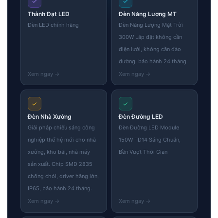
✓
✓
Thành Đạt LED
Đèn Năng Lượng MT
Đèn LED chính hãng
Đèn Năng Lượng Mặt Trời
300W Lắp đặt không cần
điện lưới, không cần đào
đường, bảo hành 24 tháng.
✓
✓
Đèn Nhà Xưởng
Đèn Đường LED
Giải pháp chiếu sáng công
Đèn Đường LED Module
nghiệp thế hệ mới cho nhà
150W TD14 Sáng Chuẩn,
xưởng, kho bãi, nhà máy
Bền Vượt Thời Gian
sản xuất. Chip SMD 2835
chống chói, driver hãng lớn,
IP65, bảo hành 24 tháng.