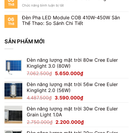
Th8
ở
Chức năng bình luận bị tắt
Đèn
Pha
Đèn Pha LED Module COB 410W-450W Sân
06
Module
Thể Thao: So Sánh Chi Tiết
Th8
100W
Cho
Sân
SẢN PHẨM MỚI
Bóng
Mini
Đèn năng lượng mặt trời 80w Cree Euler
Kinglight 3.0 (80W)
Giá
Giá
7.062.500
₫
5.650.000
₫
gốc
hiện
Đèn năng lượng mặt trời 56w Cree Euler
là:
tại
Kinglight 2.0 (56W)
7.062.500₫.
là:
Giá
Giá
4.487.500
₫
3.590.000
₫
5.650.000₫.
gốc
hiện
Đèn năng lượng mặt trời 30w Cree Euler
là:
tại
Grain Light 1.0A
4.487.500₫.
là:
Giá
Giá
2.750.000
₫
2.200.000
₫
3.590.000₫.
gốc
hiện