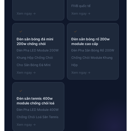
FIVB quốc tế
✓
✓
Đèn sân bóng đá mini
Đèn sân bóng rổ 200w
200w chống chói
module cao cấp
Đèn Pha LED Module 200W
Đèn Pha Sân Bóng Rổ 200W
Khung Hộp Chống Chói
Chống Chói Module Khung
Cho Sân Bóng Đá Mini
Hộp
✓
Đèn sân tennis 400w
module chống chói loá
Đèn Pha LED Module 400W
Chống Chói Loá Sân Tennis