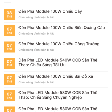
Đèn Pha Module 100W Chiếu Cây
08
Th8
ở
Chức năng bình luận bị tắt
Đèn
Pha
Đèn Pha Module 100W Chiếu Biển Quảng Cáo
07
Module
Th8
ở
Chức năng bình luận bị tắt
100W
Đèn
Chiếu
Pha
Cây
Đèn Pha Module 100W Chiếu Công Trường
07
Module
Th8
ở
Chức năng bình luận bị tắt
100W
Đèn
Chiếu
Pha
Biển
Đèn Pha LED Module 540W COB Sân Thể
07
Module
Quảng
Thao: Chiếu Sáng Tối Ưu
Th8
100W
Cáo
Chiếu
Công
Đèn Pha Module 100W Chiếu Bãi Đỗ Xe
07
Trường
Th8
ở
Chức năng bình luận bị tắt
Đèn
Pha
Đèn Pha LED Module 580W COB Sân Thể
07
Module
Thao: Chiếu Sáng Chuyên Nghiệp
Th8
100W
Chiếu
Bãi
Đèn Pha LED Module 530W COB Sân Thể
07
Đỗ