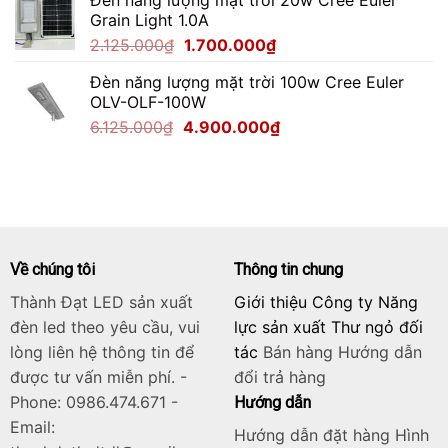
Đèn năng lượng mặt trời 20w Cree Euler
là:
tại
Grain Light 1.0A
2.750.000₫.
là:
Giá
Giá
2.125.000
₫
1.700.000
₫
2.200.000₫.
gốc
hiện
Đèn năng lượng mặt trời 100w Cree Euler
là:
tại
OLV-OLF-100W
2.125.000₫.
là:
Giá
Giá
6.125.000
₫
4.900.000
₫
1.700.000₫.
gốc
hiện
là:
tại
6.125.000₫.
là:
4.900.000₫.
Về chúng tôi
Thông tin chung
Thành Đạt LED sản xuất
Giới thiệu Công ty Năng
đèn led theo yêu cầu, vui
lực sản xuất Thư ngỏ đối
lòng liên hệ thông tin để
tác
Bán hàng
Hướng dẫn
được tư vấn miễn phí. -
đổi trả hàng
Phone: 0986.474.671 -
Hướng dẫn
Email:
Hướng dẫn đặt hàng Hình