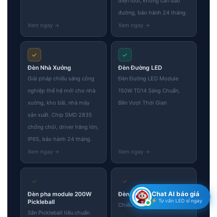
điện lưới, không cần đào
đường, bảo hành 24 tháng.
✓
✓
Đèn Nhà Xưởng
Đèn Đường LED
Giải pháp chiếu sáng công
Đèn Đường LED Module
nghiệp thế hệ mới cho nhà
150W TD14 Sáng Chuẩn,
xưởng, kho bãi, nhà máy
Bền Vượt Thời Gian
sản xuất. Chip SMD 2835
chống chói, driver hãng lớn,
IP65, bảo hành 24 tháng.
✓
✓
Chat AI báo giá
Đèn pha module 200W
Đèn chiếu cây 18w
Tư vấn LED sỉ ngay
Pickleball
Chiếu sáng cảnh quan
Sân Pickleball tiêu chuẩn