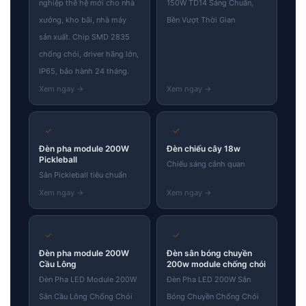
nghiệp thế hệ mới cho nhà
150W TD14 Sáng Chuẩn,
xưởng, kho bãi, nhà máy
Bền Vượt Thời Gian
sản xuất. Chip SMD 2835
chống chói, driver hãng lớn,
IP65, bảo hành 24 tháng.
✓
✓
Đèn pha module 200W
Đèn chiếu cây 18w
Pickleball
Chiếu sáng cảnh quan
Sân Pickleball tiêu chuẩn
✓
✓
Đèn pha module 200W
Đèn sân bóng chuyền
Cầu Lông
200w module chống chói
Đèn Pha LED Module 200W
Đèn Pha LED 200W Sân
Sân Cầu Lông Chống Chói
Bóng Chuyền Chống Chói