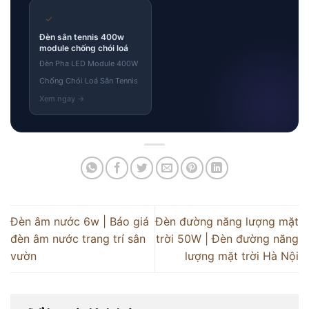
✓
Đèn sân tennis 400w
module chống chói loá
Đèn Pha LED Module 400W
Chống Chói Loá Sân Tennis
Đèn âm nước 6w | Báo giá
Đèn đường năng lượng mặt
đèn âm nước trang trí sân
trời 50W | Đèn đường năng
vườn
lượng mặt trời Hà Nội