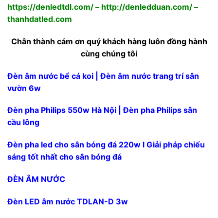
https://denledtdl.com/
–
http://denledduan.com/
–
thanhdatled.com
Chân thành cám ơn quý khách hàng luôn đồng hành
cùng chúng tôi
Đèn âm nước bể cá koi | Đèn âm nước trang trí sân
vườn 6w
Skip
Đèn pha Philips 550w Hà Nội | Đèn pha Philips sân
to
cầu lông
content
Đèn pha led cho sân bóng đá 220w l Giải pháp chiếu
sáng tốt nhất cho sân bóng đá
ĐÈN ÂM NƯỚC
Đèn LED âm nước TDLAN-D 3w