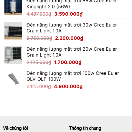
Đèn năng lượng mặt trời 56w Cree Euler
là:
tại
Kinglight 2.0 (56W)
7.062.500₫.
là:
Giá
Giá
4.487.500
₫
3.590.000
₫
5.650.000₫.
gốc
hiện
Đèn năng lượng mặt trời 30w Cree Euler
là:
tại
Grain Light 1.0A
4.487.500₫.
là:
Giá
Giá
2.750.000
₫
2.200.000
₫
3.590.000₫.
gốc
hiện
Đèn năng lượng mặt trời 20w Cree Euler
là:
tại
Grain Light 1.0A
2.750.000₫.
là:
Giá
Giá
2.125.000
₫
1.700.000
₫
2.200.000₫.
gốc
hiện
Đèn năng lượng mặt trời 100w Cree Euler
là:
tại
OLV-OLF-100W
2.125.000₫.
là:
Giá
Giá
6.125.000
₫
4.900.000
₫
1.700.000₫.
gốc
hiện
là:
tại
6.125.000₫.
là:
4.900.000₫.
Về chúng tôi
Thông tin chung