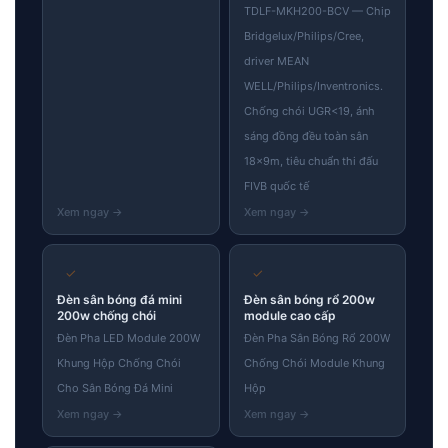
TDLF-MKH200-BCV — Chip
Bridgelux/Philips/Cree,
driver MEAN
WELL/Philips/Inventronics.
Chống chói UGR<19, ánh
sáng đồng đều toàn sân
18×9m, tiêu chuẩn thi đấu
FIVB quốc tế
✓
✓
Đèn sân bóng đá mini
Đèn sân bóng rổ 200w
200w chống chói
module cao cấp
Đèn Pha LED Module 200W
Đèn Pha Sân Bóng Rổ 200W
Khung Hộp Chống Chói
Chống Chói Module Khung
Cho Sân Bóng Đá Mini
Hộp