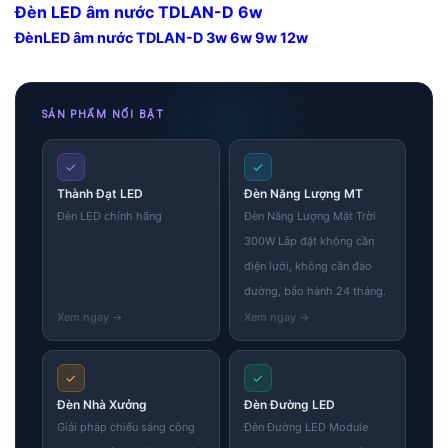
Đèn LED âm nước TDLAN-D 6w
ĐènLED âm nước TDLAN-D 3w 6w 9w 12w
SẢN PHẨM NỔI BẬT
✓
✓
Thành Đạt LED
Đèn Năng Lượng MT
Đèn LED chính hãng
Đèn Năng Lượng Mặt Trời
300W Lắp đặt không cần
điện lưới, không cần đào
đường, bảo hành 24 tháng.
✓
✓
Đèn Nhà Xưởng
Đèn Đường LED
Giải pháp chiếu sáng công
Đèn Đường LED Module