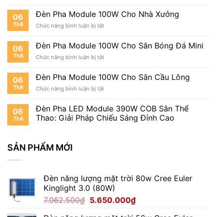
Đèn
Pha
Đèn Pha Module 100W Cho Nhà Xưởng
06
Module
Th8
ở
Chức năng bình luận bị tắt
100W
Đèn
Cho
Pha
Kho
Đèn Pha Module 100W Cho Sân Bóng Đá Mini
06
Module
Hàng
Th8
ở
Chức năng bình luận bị tắt
100W
Đèn
Cho
Pha
Nhà
Đèn Pha Module 100W Cho Sân Cầu Lông
06
Module
Xưởng
Th8
ở
Chức năng bình luận bị tắt
100W
Đèn
Cho
Pha
Sân
Đèn Pha LED Module 390W COB Sân Thể
06
Module
Bóng
Thao: Giải Pháp Chiếu Sáng Đỉnh Cao
Th8
100W
Đá
Cho
Mini
Sân
SẢN PHẨM MỚI
Cầu
Lông
Đèn năng lượng mặt trời 80w Cree Euler
Kinglight 3.0 (80W)
Giá
Giá
7.062.500
₫
5.650.000
₫
gốc
hiện