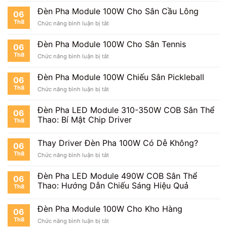
Cho
Sân
Đèn Pha Module 100W Cho Sân Cầu Lông
06
Bóng
Th8
ở
Chức năng bình luận bị tắt
Mini
Đèn
Pha
Đèn Pha Module 100W Cho Sân Tennis
06
Module
Th8
ở
Chức năng bình luận bị tắt
100W
Đèn
Cho
Pha
Sân
Đèn Pha Module 100W Chiếu Sân Pickleball
06
Module
Cầu
Th8
ở
Chức năng bình luận bị tắt
100W
Lông
Đèn
Cho
Pha
Sân
Đèn Pha LED Module 310-350W COB Sân Thể
06
Module
Tennis
Thao: Bí Mật Chip Driver
Th8
100W
Chiếu
Sân
Thay Driver Đèn Pha 100W Có Dễ Không?
06
Pickleball
Th8
ở
Chức năng bình luận bị tắt
Thay
Driver
Đèn Pha LED Module 490W COB Sân Thể
06
Đèn
Thao: Hướng Dẫn Chiếu Sáng Hiệu Quả
Th8
Pha
100W
Có
Đèn Pha Module 100W Cho Kho Hàng
06
Dễ
Th8
ở
Chức năng bình luận bị tắt
Không?