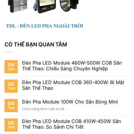
CÓ THỂ BẠN QUAN TÂM
Đèn Pha LED Module 460W-500W COB Sân
06
Thể Thao: Chiếu Sáng Chuyên Nghiệp
Th8
Đèn Pha LED Module COB 360-400W: Bí Mật
06
Sân Thể Thao
Th8
Đèn Pha Module 100W Cho Sân Bóng Mini
06
Th8
ở
Chức năng bình luận bị tắt
Đèn
Pha
Đèn Pha LED Module COB 410W-450W Sân
06
Module
Thể Thao: So Sánh Chi Tiết
Th8
100W