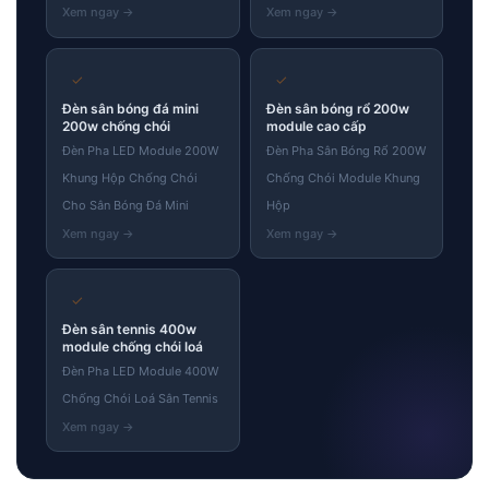
✓
✓
Đèn sân bóng đá mini
Đèn sân bóng rổ 200w
200w chống chói
module cao cấp
Đèn Pha LED Module 200W
Đèn Pha Sân Bóng Rổ 200W
Khung Hộp Chống Chói
Chống Chói Module Khung
Cho Sân Bóng Đá Mini
Hộp
✓
Đèn sân tennis 400w
module chống chói loá
Đèn Pha LED Module 400W
Chống Chói Loá Sân Tennis