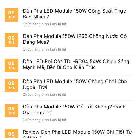
Đèn Pha LED Module 150W Công Suất Thực
09
Bao Nhiêu?
Th8
ở
Chức năng bình luận bị tắt
Đèn
Pha
Đèn Pha Module 150W IP66 Chống Nước Có
09
LED
Đáng Mua?
Th8
Module
ở
Chức năng bình luận bị tắt
150W
Đèn
Công
Pha
Đèn LED Rọi Cột TDL-RC04 54W: Chiếu Sáng
Suất
09
Module
Thực
Mạnh Mẽ, Bền Bỉ Cho Kiến Trúc
Th8
150W
Bao
IP66
Nhiêu?
Đèn Pha LED Module 150W Chống Chói Cho
Chống
09
Nước
Ngoài Trời
Th8
Có
ở
Chức năng bình luận bị tắt
Đáng
Đèn
Mua?
Pha
Đèn Pha Module 150W Có Tốt Không? Đánh
09
LED
Giá Thực Tế
Th8
Module
ở
Chức năng bình luận bị tắt
150W
Đèn
Chống
Pha
Review Đèn Pha LED Module 150W Chi Tiết Từ
Chói
09
Module
Cho
A Đến Z