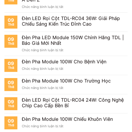
Th8
150W
Ngoài
ở
Chức năng bình luận bị tắt
Có
Trời
Review
Tốt
Đèn
Đèn LED Rọi Cột TDL-RC04 36W: Giải Pháp
Không?
09
Pha
Đánh
Chiếu Sáng Kiến Trúc Đỉnh Cao
Th8
LED
Giá
Module
Thực
Đèn Pha LED Module 150W Chính Hãng TDL |
150W
Tế
09
Chi
Báo Giá Mới Nhất
Th8
Tiết
ở
Chức năng bình luận bị tắt
Từ
Đèn
A
Pha
Đèn Pha Module 100W Cho Bệnh Viện
Đến
09
LED
Z
Th8
ở
Chức năng bình luận bị tắt
Module
Đèn
150W
Pha
Đèn Pha Module 100W Cho Trường Học
Chính
09
Module
Hãng
Th8
ở
Chức năng bình luận bị tắt
100W
TDL
Đèn
Cho
|
Pha
Bệnh
Đèn LED Rọi Cột TDL-RC04 24W: Công Nghệ
Báo
09
Module
Viện
Chip Cao Cấp Bền Bỉ
Giá
Th8
100W
Mới
Cho
Nhất
Trường
Đèn Pha Module 100W Chiếu Khuôn Viên
09
Học
Th8
ở
Chức năng bình luận bị tắt
Đèn