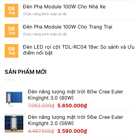
Pha
Đèn Pha Module 100W Cho Nhà Xe
08
Module
Th8
ở
Chức năng bình luận bị tắt
100W
Đèn
Chiếu
Pha
Khuôn
Đèn Pha Module 100W Cho Trang Trại
08
Module
Viên
Th8
ở
Chức năng bình luận bị tắt
100W
Đèn
Cho
Pha
Nhà
Đèn LED rọi cột TDL-RC04 18w: So sánh và Ưu
08
Module
Xe
điểm nổi bật
Th8
100W
Cho
Trang
SẢN PHẨM MỚI
Trại
Đèn năng lượng mặt trời 80w Cree Euler
Kinglight 3.0 (80W)
Giá
Giá
7.062.500
₫
5.650.000
₫
gốc
hiện
Đèn năng lượng mặt trời 56w Cree Euler
là:
tại
Kinglight 2.0 (56W)
7.062.500₫.
là:
Giá
Giá
4.487.500
₫
3.590.000
₫
5.650.000₫.
gốc
hiện