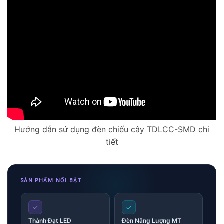
Hướng dẫn sử dụng đèn chiếu cây TDLCC-SMD chi
tiết
SẢN PHẨM NỔI BẬT
Skip
✓
✓
to
Thành Đạt LED
Đèn Năng Lượng MT