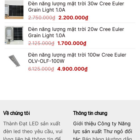
Đèn năng lượng mặt trời 30w Cree Euler
là:
tại
Grain Light 1.0A
4.487.500₫.
là:
Giá
Giá
2.750.000
₫
2.200.000
₫
3.590.000₫.
gốc
hiện
Đèn năng lượng mặt trời 20w Cree Euler
là:
tại
Grain Light 1.0A
2.750.000₫.
là:
Giá
Giá
2.125.000
₫
1.700.000
₫
2.200.000₫.
gốc
hiện
Đèn năng lượng mặt trời 100w Cree Euler
là:
tại
OLV-OLF-100W
2.125.000₫.
là:
Giá
Giá
6.125.000
₫
4.900.000
₫
1.700.000₫.
gốc
hiện
là:
tại
6.125.000₫.
là:
4.900.000₫.
Về chúng tôi
Thông tin chung
Thành Đạt LED sản xuất
Giới thiệu Công ty Năng
đèn led theo yêu cầu, vui
lực sản xuất Thư ngỏ đối
lòng liên hệ thông tin để
tác
Bán hàng
Hướng dẫn