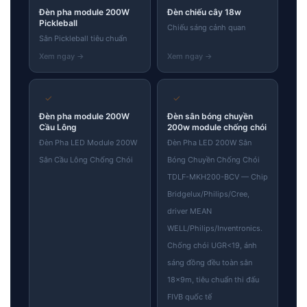
Đèn pha module 200W
Đèn chiếu cây 18w
Pickleball
Chiếu sáng cảnh quan
Sân Pickleball tiêu chuẩn
✓
✓
Đèn pha module 200W
Đèn sân bóng chuyền
Cầu Lông
200w module chống chói
Đèn Pha LED Module 200W
Đèn Pha LED 200W Sân
Sân Cầu Lông Chống Chói
Bóng Chuyền Chống Chói
TDLF-MKH200-BCV — Chip
Bridgelux/Philips/Cree,
driver MEAN
WELL/Philips/Inventronics.
Chống chói UGR<19, ánh
sáng đồng đều toàn sân
18×9m, tiêu chuẩn thi đấu
FIVB quốc tế