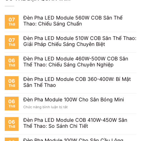
Đèn Pha LED Module 560W COB Sân Thể
07
Thao: Chiếu Sáng Chuẩn
Th8
Đèn Pha LED Module 510W COB Sân Thể Thao:
07
Giải Pháp Chiếu Sáng Chuyên Biệt
Th8
Đèn Pha LED Module 460W-500W COB Sân
06
Thể Thao: Chiếu Sáng Chuyên Nghiệp
Th8
Đèn Pha LED Module COB 360-400W: Bí Mật
06
Sân Thể Thao
Th8
Đèn Pha Module 100W Cho Sân Bóng Mini
06
Th8
ở
Chức năng bình luận bị tắt
Đèn
Pha
Đèn Pha LED Module COB 410W-450W Sân
06
Module
Thể Thao: So Sánh Chi Tiết
Th8
100W
Cho
Sân
Đèn Pha Module 100W Cho Sân Cầu Lông