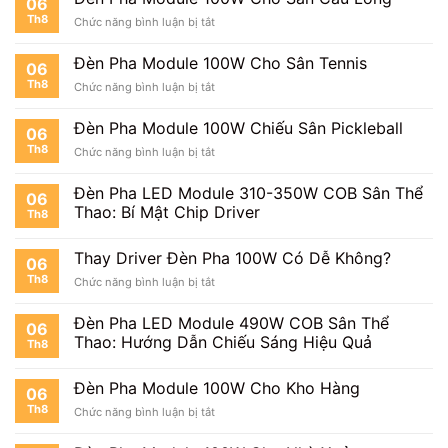
06
Bóng
Th8
ở
Chức năng bình luận bị tắt
Mini
Đèn
Pha
Đèn Pha Module 100W Cho Sân Tennis
06
Module
Th8
ở
Chức năng bình luận bị tắt
100W
Đèn
Cho
Pha
Sân
Đèn Pha Module 100W Chiếu Sân Pickleball
06
Module
Cầu
Th8
ở
Chức năng bình luận bị tắt
100W
Lông
Đèn
Cho
Pha
Sân
Đèn Pha LED Module 310-350W COB Sân Thể
06
Module
Tennis
Thao: Bí Mật Chip Driver
Th8
100W
Chiếu
Sân
Thay Driver Đèn Pha 100W Có Dễ Không?
06
Pickleball
Th8
ở
Chức năng bình luận bị tắt
Thay
Driver
Đèn Pha LED Module 490W COB Sân Thể
06
Đèn
Thao: Hướng Dẫn Chiếu Sáng Hiệu Quả
Th8
Pha
100W
Có
Đèn Pha Module 100W Cho Kho Hàng
06
Dễ
Th8
ở
Chức năng bình luận bị tắt
Không?
Đèn
Pha