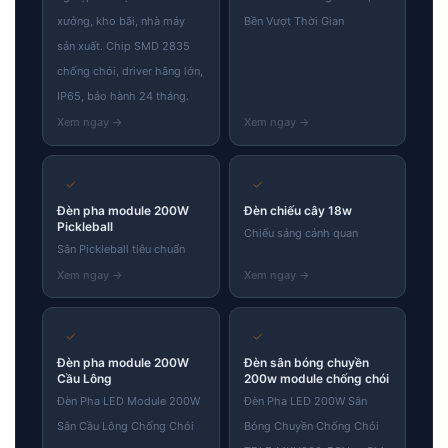
xưởng, kho bãi, nhà máy
Bền Vượt Thời Gian
sản xuất. Chip SMD 2835
chống chói, driver hãng lớn,
IP65, bảo hành 24 tháng.
✓
✓
Đèn pha module 200W
Đèn chiếu cây 18w
Pickleball
Chiếu sáng cảnh quan
Sân Pickleball tiêu chuẩn
✓
✓
Đèn pha module 200W
Đèn sân bóng chuyền
Cầu Lông
200w module chống chói
Đèn Pha LED Module 200W
Đèn Pha LED 200W Sân
Sân Cầu Lông Chống Chói
Bóng Chuyền Chống Chói