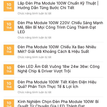
Lắp Đèn Pha Module 100W Chuẩn Kỹ Thuật |
Nước
Việt
10
Tiết
Tốt
Hướng Dẫn Từng Bước Chi Tiết
&
Kiệm
Th8
Không?
Ứng
Chi
ở
Chức năng bình luận bị tắt
|
Dụng
Phí
Lắp
Chuẩn
Thực
Đèn
Đèn Pha Module 100W 220V: Chiếu Sáng Mạnh
IP65
10
Tế
Pha
Mẽ, Bền Bỉ Mọi Công Trình Cùng Thành Đạt
An
Th8
Module
Toàn
LED
100W
Ngoài
ở
Chức năng bình luận bị tắt
Chuẩn
Trời?
Đèn
Kỹ
Pha
Thuật
Đèn Pha Module 100W: Chiếu Xa Bao Nhiêu
10
Module
|
Mét? Giải Mã Khoảng Cách & Hiệu Suất
Th8
100W
Hướng
ở
Chức năng bình luận bị tắt
220V:
Dẫn
Đèn
Chiếu
Từng
Pha
Đèn LED Âm Đất Vuông 18w 24w 36w: Công
Sáng
Bước
10
Module
Mạnh
Chi
Nghệ Chip & Driver Vượt Trội
Th8
100W:
Mẽ,
Tiết
Chiếu
Bền
Đèn Pha Module 100W: Tiết Kiệm Điện Hiệu
Xa
Bỉ
10
Bao
Quả? Phân Tích Thực Tế & Lợi Ích
Mọi
Th8
Nhiêu
Công
ở
Chức năng bình luận bị tắt
Mét?
Trình
Đèn
Giải
Cùng
Pha
Kinh Nghiệm Chọn Đèn Pha Module 100W: Bí
Mã
10
Thành
Module
Quyết Từ Chuyên Gia LED Thành Đạt
Khoảng
Đạt
Th8