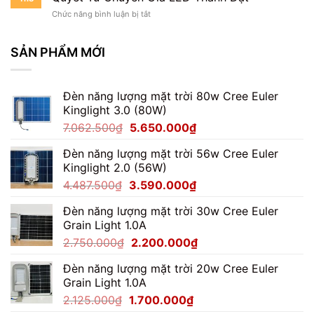
100W:
Cách
LED
ở
Chức năng bình luận bị tắt
Tiết
&
Kinh
Kiệm
Hiệu
Nghiệm
Điện
Suất
Chọn
SẢN PHẨM MỚI
Hiệu
Đèn
Quả?
Pha
Phân
Module
Tích
Đèn năng lượng mặt trời 80w Cree Euler
100W:
Thực
Kinglight 3.0 (80W)
Bí
Tế
Quyết
&
Giá
Giá
7.062.500
₫
5.650.000
₫
Từ
Lợi
gốc
hiện
Chuyên
Ích
Đèn năng lượng mặt trời 56w Cree Euler
là:
tại
Gia
Kinglight 2.0 (56W)
LED
7.062.500₫.
là:
Thành
Giá
Giá
4.487.500
₫
3.590.000
₫
5.650.000₫.
Đạt
gốc
hiện
Đèn năng lượng mặt trời 30w Cree Euler
là:
tại
Grain Light 1.0A
4.487.500₫.
là:
Giá
Giá
2.750.000
₫
2.200.000
₫
3.590.000₫.
gốc
hiện
Đèn năng lượng mặt trời 20w Cree Euler
là:
tại
Grain Light 1.0A
2.750.000₫.
là:
Giá
Giá
2.125.000
₫
1.700.000
₫
2.200.000₫.