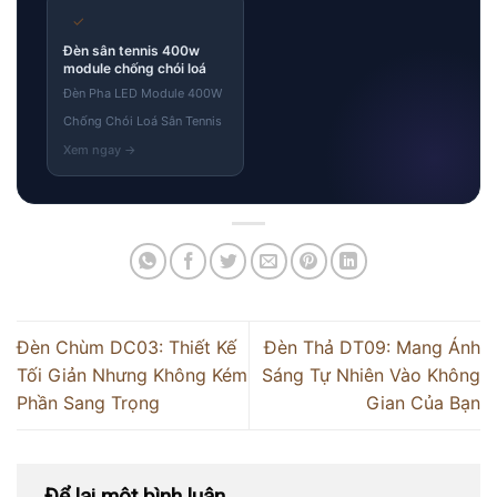
✓
Đèn sân tennis 400w
module chống chói loá
Đèn Pha LED Module 400W
Chống Chói Loá Sân Tennis
Đèn Chùm DC03: Thiết Kế
Đèn Thả DT09: Mang Ánh
Tối Giản Nhưng Không Kém
Sáng Tự Nhiên Vào Không
Phần Sang Trọng
Gian Của Bạn
Để lại một bình luận