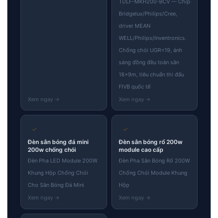
TDLF-MKH200-BCV — Chip
Bridgelux/Philips/Cree,
driver MEAN
WELL/Philips/Inventronics.
Chống chói UGR<19, ánh
sáng đồng đều toàn sân
18×9m, tiêu chuẩn thi đấu
FIVB quốc tế
✓
✓
Đèn sân bóng đá mini
Đèn sân bóng rổ 200w
200w chống chói
module cao cấp
Đèn Pha LED Module 200W
Đèn Pha Sân Bóng Rổ 200W
Khung Hộp Chống Chói
Chống Chói Module Khung
Cho Sân Bóng Đá Mini
Hộp