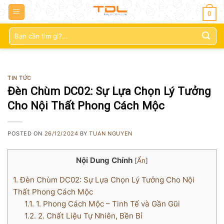
0
Tìm
kiếm:
TIN TỨC
Đèn Chùm DC02: Sự Lựa Chọn Lý Tưởng
Cho Nội Thất Phong Cách Mộc
POSTED ON
26/12/2024
BY
TUAN NGUYEN
Nội Dung Chính
[
Ẩn
]
1.
Đèn Chùm DC02: Sự Lựa Chọn Lý Tưởng Cho Nội
Thất Phong Cách Mộc
1.1.
1. Phong Cách Mộc – Tinh Tế và Gần Gũi
1.2.
2. Chất Liệu Tự Nhiên, Bền Bỉ