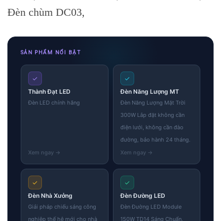
Đèn chùm DC03,
SẢN PHẨM NỔI BẬT
✓
✓
Thành Đạt LED
Đèn Năng Lượng MT
Đèn LED chính hãng
Đèn Năng Lượng Mặt Trời
300W Lắp đặt không cần
điện lưới, không cần đào
đường, bảo hành 24 tháng.
✓
✓
Đèn Nhà Xưởng
Đèn Đường LED
Giải pháp chiếu sáng công
Đèn Đường LED Module
nghiệp thế hệ mới cho nhà
150W TD14 Sáng Chuẩn,