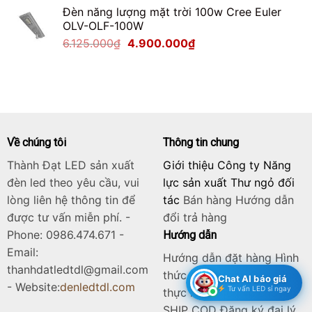
gốc
hiện
Đèn năng lượng mặt trời 100w Cree Euler
là:
tại
OLV-OLF-100W
2.125.000₫.
là:
Giá
Giá
6.125.000
₫
4.900.000
₫
1.700.000₫.
gốc
hiện
là:
tại
6.125.000₫.
là:
4.900.000₫.
Về chúng tôi
Thông tin chung
Thành Đạt LED sản xuất
Giới thiệu Công ty Năng
đèn led theo yêu cầu, vui
lực sản xuất Thư ngỏ đối
lòng liên hệ thông tin để
tác
Bán hàng
Hướng dẫn
được tư vấn miễn phí. -
đổi trả hàng
Phone: 0986.474.671 -
Hướng dẫn
Email:
Hướng dẫn đặt hàng Hình
thanhdatledtdl@gmail.com
thức thanh toán Quy trình
Chat AI báo giá
- Website:
denledtdl.com
Tư vấn LED sỉ ngay
thực hiện Dịch vụ chuyển
SHIP COD Đăng ký đại lý