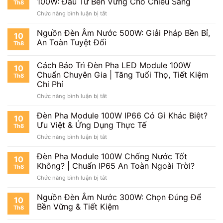
100W: Đầu Tư Bền Vững Cho Chiếu Sáng
Th8
100W
Giá
ở
Chức năng bình luận bị tắt
LED:
Chi
Bí
Chiếu
Tiết
Quyết
Nguồn Đèn Âm Nước 500W: Giải Pháp Bền Bỉ,
Sáng
&
10
Tăng
Sân
An Toàn Tuyệt Đối
Lựa
Th8
Tuổi
Thi
Chọn
Thọ
Đấu
Tối
Cách Bảo Trì Đèn Pha LED Module 100W
Đèn
Chuyên
10
Ưu
Pha
Chuẩn Chuyên Gia | Tăng Tuổi Thọ, Tiết Kiệm
Nghiệp
Nhất
Th8
Module
|
Chi Phí
2024
LED
Bền
ở
Chức năng bình luận bị tắt
100W:
Bỉ
Cách
Đầu
Tiết
Bảo
Đèn Pha Module 100W IP66 Có Gì Khác Biệt?
Tư
Kiệm
10
Trì
Bền
Ưu Việt & Ứng Dụng Thực Tế
Th8
Đèn
Vững
ở
Chức năng bình luận bị tắt
Pha
Cho
Đèn
LED
Chiếu
Pha
Đèn Pha Module 100W Chống Nước Tốt
Module
Sáng
10
Module
100W
Không? | Chuẩn IP65 An Toàn Ngoài Trời?
Th8
100W
Chuẩn
ở
Chức năng bình luận bị tắt
IP66
Chuyên
Đèn
Có
Gia
Pha
Nguồn Đèn Âm Nước 300W: Chọn Đúng Để
Gì
|
10
Module
Khác
Bền Vững & Tiết Kiệm
Tăng
Th8
100W
Biệt?
Tuổi
Chống
Ưu
Thọ,