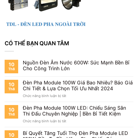
CÓ THỂ BẠN QUAN TÂM
Nguồn Đèn Âm Nước 600W: Sức Mạnh Bền Bỉ
10
Cho Công Trình Lớn
Th8
Đèn Pha Module 100W Giá Bao Nhiêu? Báo Giá
10
Chi Tiết & Lựa Chọn Tối Ưu Nhất 2024
Th8
ở
Chức năng bình luận bị tắt
Đèn
Pha
Đèn Pha Module 100W LED: Chiếu Sáng Sân
10
Module
Thi Đấu Chuyên Nghiệp | Bền Bỉ Tiết Kiệm
Th8
100W
ở
Chức năng bình luận bị tắt
Giá
Đèn
Bao
Pha
Bí Quyết Tăng Tuổi Thọ Đèn Pha Module LED
Nhiêu?
10
Module
Báo