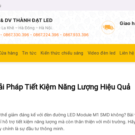
g
& DV THÀNH ĐẠT LED
Giao h
 La Khê – Hà Đông – Hà Nội.
- 0867.330.396 - 0867.224.396 - 0867.933.396
Cửa hàng
Tin tức
Kiến thức chiếu sáng
Video đèn led
Liên hệ
i Pháp Tiết Kiệm Năng Lượng Hiệu Quả
có thể giảm đáng kể với đèn đường LED Module M1 SMD không? Bài v
 hỗ trợ tiết kiệm năng lượng mà còn thân thiện với môi trường. Hã
chính là sự đầu tư thông minh.