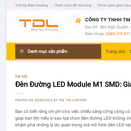
Tích lũy điểm thưởng
Chính sách đổi trả hàng
Chính sách giao hàn
CÔNG TY TNHH TM 
Địa chỉ: 364 Ngô Quyền –
Điện thoại
:
0986.474.671 
Danh mục sản phẩm
Trang chủ
TIN TỨC
Đèn Đường LED Module M1 SMD: Giả
POSTED ON
30/06/2025
BY
TDL TDLLIGHTING
Bạn có biết rằng chi phí cho việc chiếu sáng công cộng 
giúp bạn tìm hiểu vì sao lựa chọn đèn đường LED không chỉ
khám phá những lý do quan trọng mà mô hình đèn LED này 