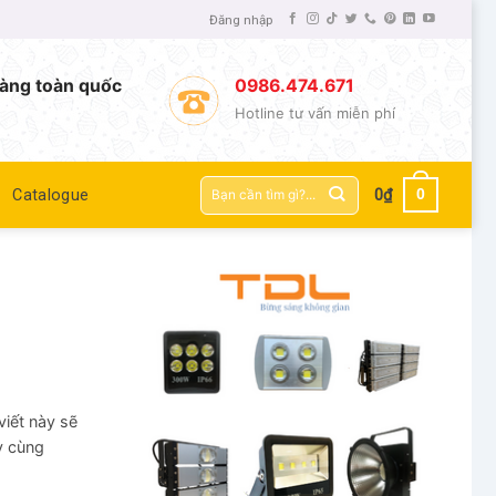
Đăng nhập
àng toàn quốc
0986.474.671
Hotline tư vấn miễn phí
Tìm
0
Catalogue
0
₫
kiếm:
iết này sẽ
y cùng