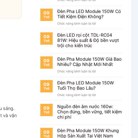
Chip
Đèn
Philips
Pha
Sáng
Đèn Pha LED Module 150W Có
09
Module
Đến
Tiết Kiệm Điện Không?
Th8
150W
Mức
ở
Chức năng bình luận bị tắt
Chip
Nào?
Đèn
Bridgelux
Pha
Có
Đèn LED rọi cột TDL-RC04
09
LED
Tốt
81W: Hiệu suất & Độ bền vượt
Th8
Module
Không?
trội cho kiến trúc
150W
Có
Tiết
Đèn Pha Module 150W Giá Bao
09
Kiệm
Nhiêu? Cập Nhật Mới Nhất
Th8
Điện
ở
Chức năng bình luận bị tắt
Không?
Đèn
Pha
Đèn Pha LED Module 150W
09
Module
Tuổi Thọ Bao Lâu?
Th8
150W
ở
Chức năng bình luận bị tắt
Giá
Đèn
Bao
Pha
Nhiêu?
Nguồn đèn âm nước 160w:
09
u sáng.
LED
Cập
Chọn đúng, bền vững, tiết kiệm
Th8
Module
t và vận
Nhật
chi phí
150W
Mới
Tuổi
Nhất
Thọ
Đèn Pha Module 150W Khung
09
Bao
Hộp Sản Xuất Tại Việt Nam
Th8