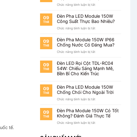
Lâu?
ở
Chức năng bình luận bị tắt
Đèn
Pha
Đèn Pha LED Module 150W
09
Module
Công Suất Thực Bao Nhiêu?
Th8
150W
ở
Chức năng bình luận bị tắt
Khung
Đèn
Hộp
Pha
Sản
Đèn Pha Module 150W IP66
09
LED
Xuất
Chống Nước Có Đáng Mua?
Th8
Module
Tại
ở
Chức năng bình luận bị tắt
150W
Việt
Đèn
Công
Nam
Pha
Suất
Đèn LED Rọi Cột TDL-RC04
09
Module
Thực
54W: Chiếu Sáng Mạnh Mẽ,
Th8
150W
Bao
Bền Bỉ Cho Kiến Trúc
IP66
Nhiêu?
Chống
Nước
Đèn Pha LED Module 150W
09
Có
Chống Chói Cho Ngoài Trời
Th8
Đáng
ở
Chức năng bình luận bị tắt
Mua?
Đèn
Pha
Đèn Pha Module 150W Có Tốt
09
LED
Không? Đánh Giá Thực Tế
Th8
Module
,
ở
Chức năng bình luận bị tắt
150W
uốc tế.
Đèn
Chống
Pha
Chói