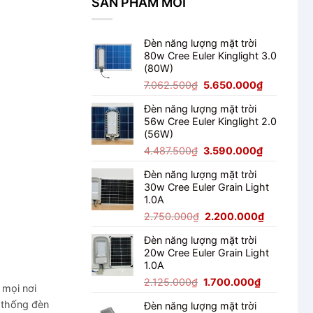
SẢN PHẨM MỚI
Module
Cho
150W
Ngoài
Có
Trời
Tốt
Đèn năng lượng mặt trời
Không?
80w Cree Euler Kinglight 3.0
Đánh
(80W)
Giá
Thực
Giá
Giá
7.062.500
₫
5.650.000
₫
Tế
gốc
hiện
Đèn năng lượng mặt trời
là:
tại
56w Cree Euler Kinglight 2.0
7.062.500₫.
là:
(56W)
5.650.000
Giá
Giá
4.487.500
₫
3.590.000
₫
gốc
hiện
Đèn năng lượng mặt trời
là:
tại
30w Cree Euler Grain Light
4.487.500₫.
là:
1.0A
3.590.000
Giá
Giá
2.750.000
₫
2.200.000
₫
gốc
hiện
Đèn năng lượng mặt trời
là:
tại
20w Cree Euler Grain Light
2.750.000₫.
là:
1.0A
2.200.000
Giá
Giá
2.125.000
₫
1.700.000
₫
 mọi nơi
gốc
hiện
ệ thống đèn
Đèn năng lượng mặt trời
là:
tại