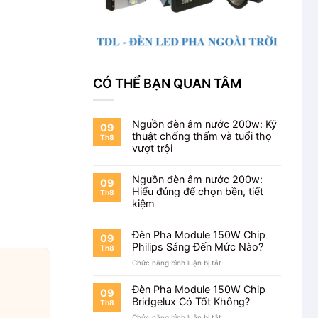
CÓ THỂ BẠN QUAN TÂM
Nguồn đèn âm nước 200w: Kỹ
09
thuật chống thấm và tuổi thọ
Th8
vượt trội
Nguồn đèn âm nước 200w:
09
Hiểu đúng để chọn bền, tiết
Th8
kiệm
Đèn Pha Module 150W Chip
09
Philips Sáng Đến Mức Nào?
Th8
ở
Chức năng bình luận bị tắt
Đèn
Pha
Đèn Pha Module 150W Chip
09
Module
Bridgelux Có Tốt Không?
Th8
150W
ở
Chức năng bình luận bị tắt