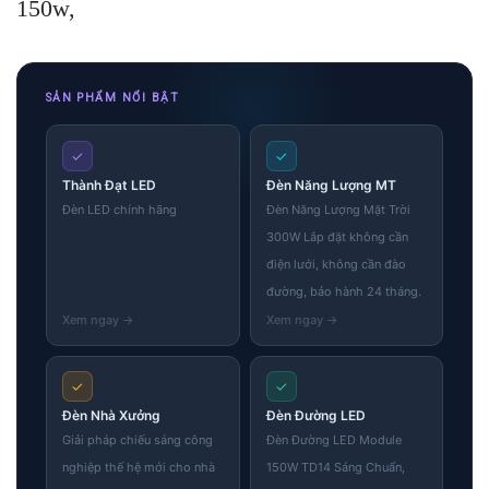
150w,
SẢN PHẨM NỔI BẬT
✓
✓
Thành Đạt LED
Đèn Năng Lượng MT
Đèn LED chính hãng
Đèn Năng Lượng Mặt Trời
300W Lắp đặt không cần
điện lưới, không cần đào
đường, bảo hành 24 tháng.
✓
✓
Đèn Nhà Xưởng
Đèn Đường LED
Giải pháp chiếu sáng công
Đèn Đường LED Module
nghiệp thế hệ mới cho nhà
150W TD14 Sáng Chuẩn,