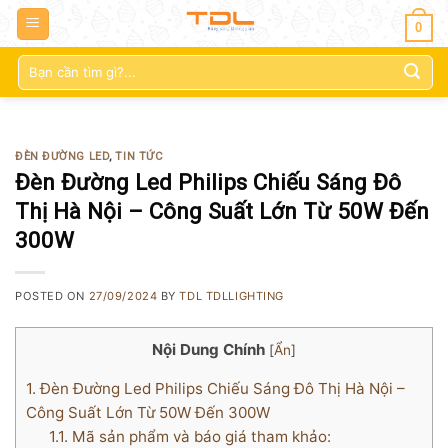
0
Tìm
kiếm:
ĐÈN ĐƯỜNG LED
,
TIN TỨC
Đèn Đường Led Philips Chiếu Sáng Đô
Thị Hà Nội – Công Suất Lớn Từ 50W Đến
300W
POSTED ON
27/09/2024
BY
TDL TDLLIGHTING
Nội Dung Chính
[
Ẩn
]
1.
Đèn Đường Led Philips Chiếu Sáng Đô Thị Hà Nội –
Công Suất Lớn Từ 50W Đến 300W
1.1.
Mã sản phẩm và báo giá tham khảo: