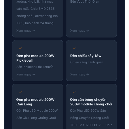
xưởng, kho bãi, nhà máy
Bền Vượt Thời Gian
sản xuất. Chip SMD 2835
chống chói, driver hãng lớn,
IP65, bảo hành 24 tháng.
✓
✓
Đèn pha module 200W
Đèn chiếu cây 18w
Pickleball
Chiếu sáng cảnh quan
Sân Pickleball tiêu chuẩn
✓
✓
Đèn pha module 200W
Đèn sân bóng chuyền
Cầu Lông
200w module chống chói
Đèn Pha LED Module 200W
Đèn Pha LED 200W Sân
Sân Cầu Lông Chống Chói
Bóng Chuyền Chống Chói
TDLF-MKH200-BCV — Chip