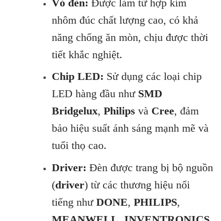
Vỏ đèn:
Được làm từ hợp kim
nhôm đúc chất lượng cao, có khả
năng chống ăn mòn, chịu được thời
tiết khắc nghiệt.
Chip LED:
Sử dụng các loại chip
LED hàng đầu như
SMD
Bridgelux
,
Philips
và
Cree
, đảm
bảo hiệu suất ánh sáng mạnh mẽ và
tuổi thọ cao.
Driver:
Đèn được trang bị bộ nguồn
(
driver
) từ các thương hiệu nổi
tiếng như
DONE
,
PHILIPS
,
MEANWELL
,
INVENTRONICS
,