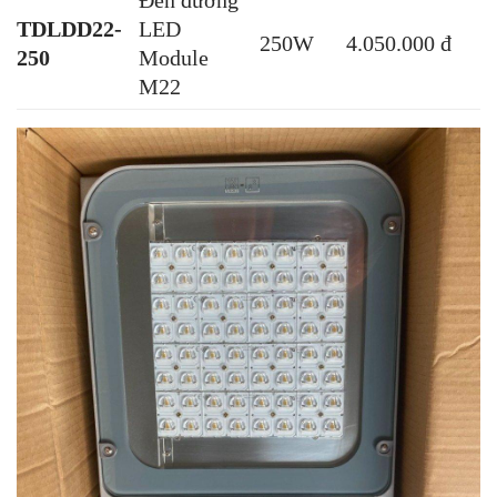
Đèn đường
TDLDD22-
LED
250W
4.050.000 đ
250
Module
M22