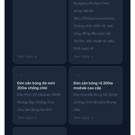
Bridgelux/Philips/Cree,
driver MEAN
WELL/Philips/Inventronics.
Chống chói UGR<19, ánh
sáng đồng đều toàn sân
18×9m, tiêu chuẩn thi đấu
FIVB quốc tế
✓
✓
Đèn sân bóng đá mini
Đèn sân bóng rổ 200w
200w chống chói
module cao cấp
Đèn Pha LED Module 200W
Đèn Pha Sân Bóng Rổ 200W
Khung Hộp Chống Chói
Chống Chói Module Khung
Cho Sân Bóng Đá Mini
Hộp