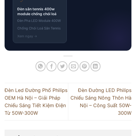
✓
Đèn sân tennis 400w
module chống chói loá
Đèn Pha LED Module 400W
Chống Chói Loá Sân Tennis
Đèn Led Đường Phố Philips
Đèn Đường LED Philips
OEM Hà Nội – Giải Pháp
Chiếu Sáng Nông Thôn Hà
Chiếu Sáng Tiết Kiệm Điện
Nội – Công Suất 50W-
Từ 50W-300W
300W