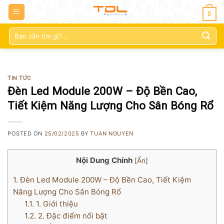
0
Tìm
kiếm:
TIN TỨC
Đèn Led Module 200W – Độ Bền Cao,
Tiết Kiệm Năng Lượng Cho Sân Bóng Rổ
POSTED ON
25/02/2025
BY
TUAN NGUYEN
Nội Dung Chính
[
Ẩn
]
1.
Đèn Led Module 200W – Độ Bền Cao, Tiết Kiệm
Năng Lượng Cho Sân Bóng Rổ
1.1.
1. Giới thiệu
1.2.
2. Đặc điểm nổi bật