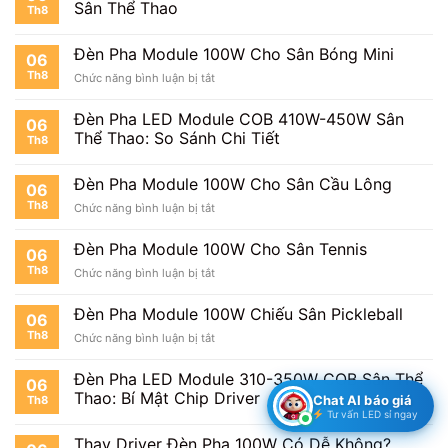
Sân Thể Thao
Th8
Đèn Pha Module 100W Cho Sân Bóng Mini
06
Th8
ở
Chức năng bình luận bị tắt
Đèn
Pha
Đèn Pha LED Module COB 410W-450W Sân
06
Module
Thể Thao: So Sánh Chi Tiết
Th8
100W
Cho
Sân
Đèn Pha Module 100W Cho Sân Cầu Lông
06
Bóng
Th8
ở
Chức năng bình luận bị tắt
Mini
Đèn
Pha
Đèn Pha Module 100W Cho Sân Tennis
06
Module
Th8
ở
Chức năng bình luận bị tắt
100W
Đèn
Cho
Pha
Sân
Đèn Pha Module 100W Chiếu Sân Pickleball
06
Module
Cầu
Th8
ở
Chức năng bình luận bị tắt
100W
Lông
Đèn
Cho
Pha
Sân
Đèn Pha LED Module 310-350W COB Sân Thể
06
Module
Tennis
Thao: Bí Mật Chip Driver
Chat AI báo giá
Th8
100W
Tư vấn LED sỉ ngay
Chiếu
Sân
Thay Driver Đèn Pha 100W Có Dễ Không?