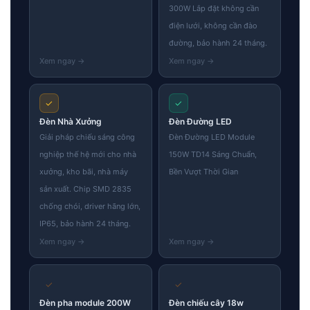
300W Lắp đặt không cần
điện lưới, không cần đào
đường, bảo hành 24 tháng.
✓
✓
Đèn Nhà Xưởng
Đèn Đường LED
Giải pháp chiếu sáng công
Đèn Đường LED Module
nghiệp thế hệ mới cho nhà
150W TD14 Sáng Chuẩn,
xưởng, kho bãi, nhà máy
Bền Vượt Thời Gian
sản xuất. Chip SMD 2835
chống chói, driver hãng lớn,
IP65, bảo hành 24 tháng.
✓
✓
Đèn pha module 200W
Đèn chiếu cây 18w