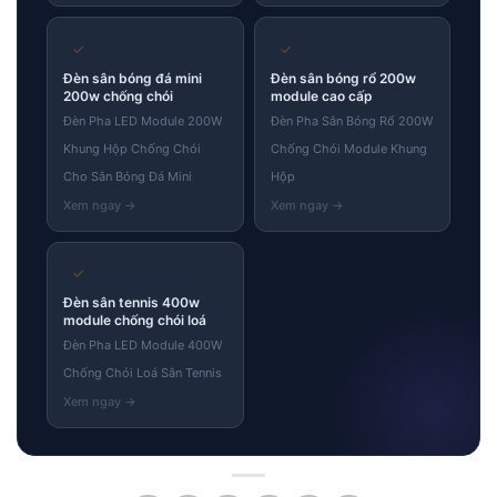
✓
✓
Đèn sân bóng đá mini
Đèn sân bóng rổ 200w
200w chống chói
module cao cấp
Đèn Pha LED Module 200W
Đèn Pha Sân Bóng Rổ 200W
Khung Hộp Chống Chói
Chống Chói Module Khung
Cho Sân Bóng Đá Mini
Hộp
✓
Đèn sân tennis 400w
module chống chói loá
Đèn Pha LED Module 400W
Chống Chói Loá Sân Tennis