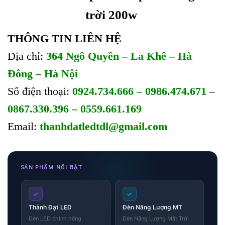
trời 200w
THÔNG TIN LIÊN HỆ
Địa chỉ:
364 Ngô Quyền – La Khê – Hà
Đông – Hà Nội
Số điện thoại:
0924.734.666 – 0986.474.671 –
0867.330.396 – 0559.661.169
Email:
thanhdatledtdl@gmail.com
SẢN PHẨM NỔI BẬT
✓
✓
Thành Đạt LED
Đèn Năng Lượng MT
Đèn LED chính hãng
Đèn Năng Lượng Mặt Trời