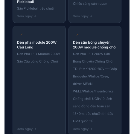
Pickleball
Chiếu sáng cảnh quan
Sân Pickleball tiêu chuẩn
✓
✓
Đèn pha module 200W
Đèn sân bóng chuyền
Cầu Lông
200w module chống chói
Đèn Pha LED Module 200W
Đèn Pha LED 200W Sân
Sân Cầu Lông Chống Chói
Bóng Chuyền Chống Chói
TDLF-MKH200-BCV — Chip
Bridgelux/Philips/Cree,
driver MEAN
WELL/Philips/Inventronics.
Chống chói UGR<19, ánh
sáng đồng đều toàn sân
18×9m, tiêu chuẩn thi đấu
FIVB quốc tế