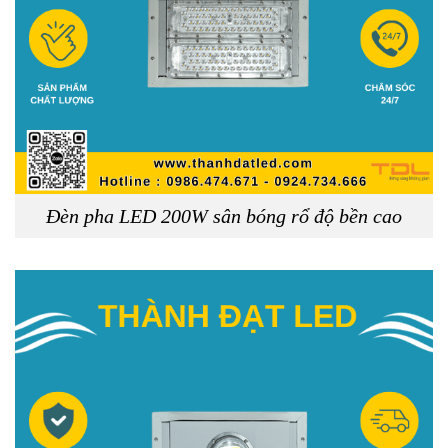
Skip
to
content
Đèn pha LED 200W sân bóng rổ độ bền cao