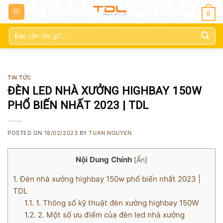
0
Tìm
kiếm:
TIN TỨC
ĐÈN LED NHÀ XƯỞNG HIGHBAY 150W
PHỔ BIẾN NHẤT 2023 | TDL
POSTED ON
18/02/2023
BY
TUAN NGUYEN
Nội Dung Chính
[
Ẩn
]
1.
Đèn nhà xưởng highbay 150w phổ biến nhất 2023 |
TDL
1.1.
1. Thông số kỹ thuật đèn xưởng highbay 150W
1.2.
2. Một số ưu điểm của đèn led nhà xưởng