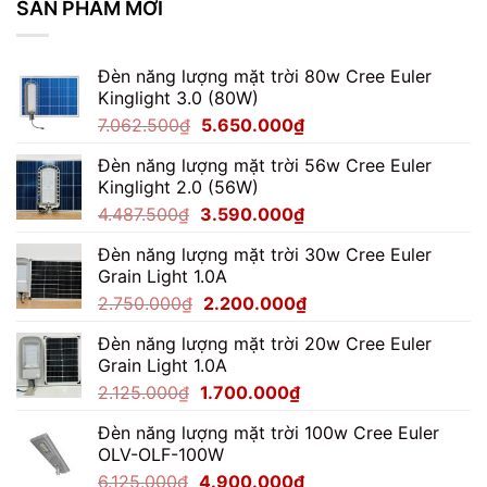
Module
SẢN PHẨM MỚI
Xưởng
100W
Cho
Sân
Đèn năng lượng mặt trời 80w Cree Euler
Bóng
Đá
Kinglight 3.0 (80W)
Mini
Giá
Giá
7.062.500
₫
5.650.000
₫
gốc
hiện
Đèn năng lượng mặt trời 56w Cree Euler
là:
tại
Kinglight 2.0 (56W)
7.062.500₫.
là:
Giá
Giá
4.487.500
₫
3.590.000
₫
5.650.000₫.
gốc
hiện
Đèn năng lượng mặt trời 30w Cree Euler
là:
tại
Grain Light 1.0A
4.487.500₫.
là:
Giá
Giá
2.750.000
₫
2.200.000
₫
3.590.000₫.
gốc
hiện
Đèn năng lượng mặt trời 20w Cree Euler
là:
tại
Grain Light 1.0A
2.750.000₫.
là:
Giá
Giá
2.125.000
₫
1.700.000
₫
2.200.000₫.
gốc
hiện
Đèn năng lượng mặt trời 100w Cree Euler
là:
tại
OLV-OLF-100W
2.125.000₫.
là:
Giá
Giá
6.125.000
₫
4.900.000
₫
1.700.000₫.