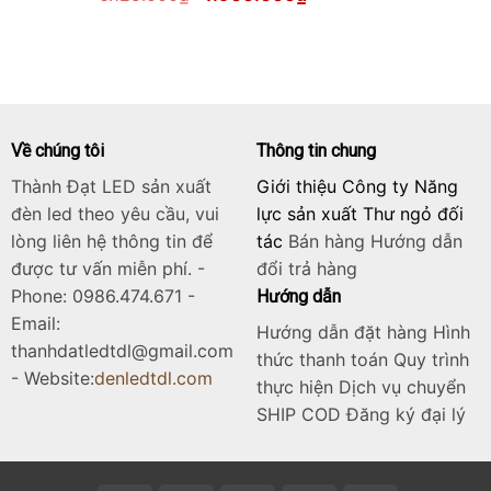
gốc
hiện
là:
tại
6.125.000₫.
là:
4.900.000₫.
Về chúng tôi
Thông tin chung
Thành Đạt LED sản xuất
Giới thiệu Công ty Năng
đèn led theo yêu cầu, vui
lực sản xuất Thư ngỏ đối
lòng liên hệ thông tin để
tác
Bán hàng
Hướng dẫn
được tư vấn miễn phí. -
đổi trả hàng
Phone: 0986.474.671 -
Hướng dẫn
Email:
Hướng dẫn đặt hàng Hình
thanhdatledtdl@gmail.com
thức thanh toán Quy trình
- Website:
denledtdl.com
thực hiện Dịch vụ chuyển
SHIP COD Đăng ký đại lý