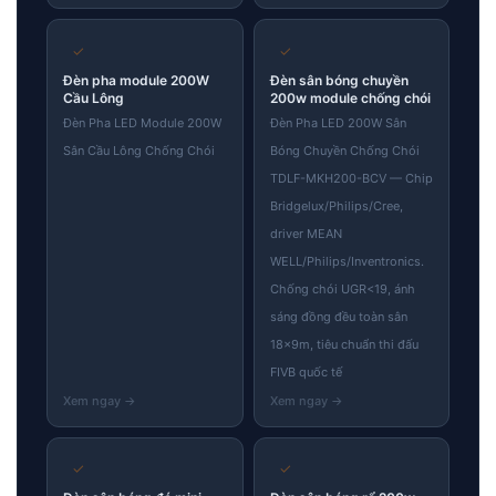
✓
✓
Đèn pha module 200W
Đèn sân bóng chuyền
Cầu Lông
200w module chống chói
Đèn Pha LED Module 200W
Đèn Pha LED 200W Sân
Sân Cầu Lông Chống Chói
Bóng Chuyền Chống Chói
TDLF-MKH200-BCV — Chip
Bridgelux/Philips/Cree,
driver MEAN
WELL/Philips/Inventronics.
Chống chói UGR<19, ánh
sáng đồng đều toàn sân
18×9m, tiêu chuẩn thi đấu
FIVB quốc tế
✓
✓