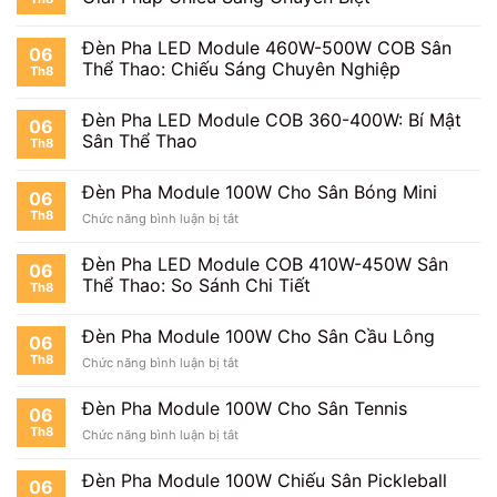
Đèn Pha LED Module 460W-500W COB Sân
06
Thể Thao: Chiếu Sáng Chuyên Nghiệp
Th8
Đèn Pha LED Module COB 360-400W: Bí Mật
06
Sân Thể Thao
Th8
Đèn Pha Module 100W Cho Sân Bóng Mini
06
Th8
ở
Chức năng bình luận bị tắt
Đèn
Pha
Đèn Pha LED Module COB 410W-450W Sân
06
Module
Thể Thao: So Sánh Chi Tiết
Th8
100W
Cho
Sân
Đèn Pha Module 100W Cho Sân Cầu Lông
06
Bóng
Th8
ở
Chức năng bình luận bị tắt
Mini
Đèn
Pha
Đèn Pha Module 100W Cho Sân Tennis
06
Module
Th8
ở
Chức năng bình luận bị tắt
100W
Đèn
Cho
Pha
Sân
Đèn Pha Module 100W Chiếu Sân Pickleball
06
Module
Cầu