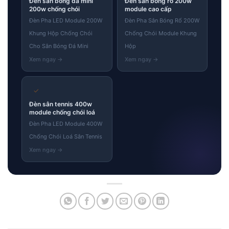
Đèn sân bóng đá mini
Đèn sân bóng rổ 200w
200w chống chói
module cao cấp
Đèn Pha LED Module 200W
Đèn Pha Sân Bóng Rổ 200W
Khung Hộp Chống Chói
Chống Chói Module Khung
Cho Sân Bóng Đá Mini
Hộp
✓
Đèn sân tennis 400w
module chống chói loá
Đèn Pha LED Module 400W
Chống Chói Loá Sân Tennis