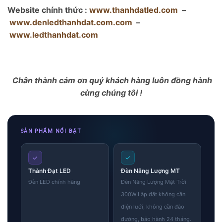
Website chính thức :
www.thanhdatled.com
–
www.denledthanhdat.com.com
–
www.ledthanhdat.com
Chân thành cám ơn quý khách hàng luôn đồng hành
cùng chúng tôi !
SẢN PHẨM NỔI BẬT
✓
✓
Thành Đạt LED
Đèn Năng Lượng MT
Đèn LED chính hãng
Đèn Năng Lượng Mặt Trời
300W Lắp đặt không cần
điện lưới, không cần đào
đường, bảo hành 24 tháng.