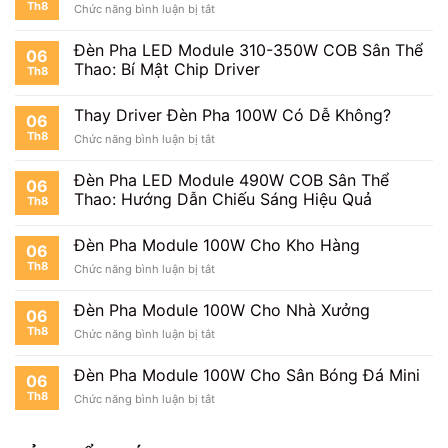
Th8
ở
Chức năng bình luận bị tắt
100W
Lông
Đèn
Cho
Pha
Sân
Đèn Pha LED Module 310-350W COB Sân Thể
06
Module
Tennis
Thao: Bí Mật Chip Driver
Th8
100W
Chiếu
Sân
Thay Driver Đèn Pha 100W Có Dễ Không?
06
Pickleball
Th8
ở
Chức năng bình luận bị tắt
Thay
Driver
Đèn Pha LED Module 490W COB Sân Thể
06
Đèn
Thao: Hướng Dẫn Chiếu Sáng Hiệu Quả
Th8
Pha
100W
Có
Đèn Pha Module 100W Cho Kho Hàng
06
Dễ
Th8
ở
Chức năng bình luận bị tắt
Không?
Đèn
Pha
Đèn Pha Module 100W Cho Nhà Xưởng
06
Module
Th8
ở
Chức năng bình luận bị tắt
100W
Đèn
Cho
Pha
Kho
Đèn Pha Module 100W Cho Sân Bóng Đá Mini
06
Module
Hàng
Th8
ở
Chức năng bình luận bị tắt
100W
Đèn
Cho
Pha
Nhà