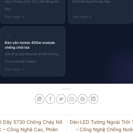
Hộp Chống Chói Cho Sân Bóng Đá
Chói Module Khung Hộp
Mini
✓
Đèn sân tennis 400w module
chống chói loá
Đèn Pha LED Module 400W Chống
Chói Loá Sân Tennis
D Dây 5730 Chống Cháy Nổ
Đèn LED Tường Ngoài Trời
 – Công Nghệ Cao, Phiên
– Công Nghệ Chống Nước