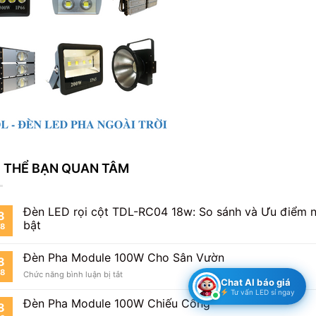
 THỂ BẠN QUAN TÂM
Đèn LED rọi cột TDL-RC04 18w: So sánh và Ưu điểm n
8
bật
8
Đèn Pha Module 100W Cho Sân Vườn
8
8
ở
Chức năng bình luận bị tắt
Chat AI báo giá
Đèn
Tư vấn LED sỉ ngay
Pha
Đèn Pha Module 100W Chiếu Cổng
8
Module