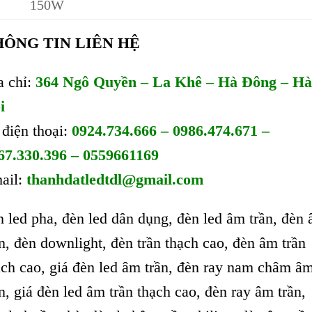
150W
HÔNG TIN LIÊN HỆ
a chỉ:
364 Ngô Quyền – La Khê – Hà Đông – Hà
i
 điện thoại:
0924.734.666 – 0986.474.671 –
67.330.396 – 0559661169
ail:
thanhdatledtdl@gmail.com
n led pha, đèn led dân dụng, đèn led âm trần, đèn
ần, đèn downlight, đèn trần thạch cao, đèn âm trần
ạch cao, giá đèn led âm trần, đèn ray nam châm â
ần, giá đèn led âm trần thạch cao, đèn ray âm trần,