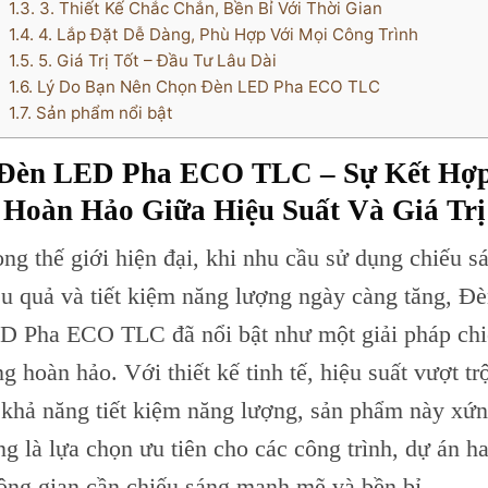
1.3.
3. Thiết Kế Chắc Chắn, Bền Bỉ Với Thời Gian
1.4.
4. Lắp Đặt Dễ Dàng, Phù Hợp Với Mọi Công Trình
1.5.
5. Giá Trị Tốt – Đầu Tư Lâu Dài
1.6.
Lý Do Bạn Nên Chọn Đèn LED Pha ECO TLC
1.7.
Sản phẩm nổi bật
Đèn LED Pha ECO TLC – Sự Kết Hợ
Hoàn Hảo Giữa Hiệu Suất Và Giá Trị
ong thế giới hiện đại, khi nhu cầu sử dụng chiếu s
ệu quả và tiết kiệm năng lượng ngày càng tăng, Đ
D Pha ECO TLC đã nổi bật như một giải pháp ch
g hoàn hảo. Với thiết kế tinh tế, hiệu suất vượt tr
 khả năng tiết kiệm năng lượng, sản phẩm này xứ
ng là lựa chọn ưu tiên cho các công trình, dự án h
ông gian cần chiếu sáng mạnh mẽ và bền bỉ.