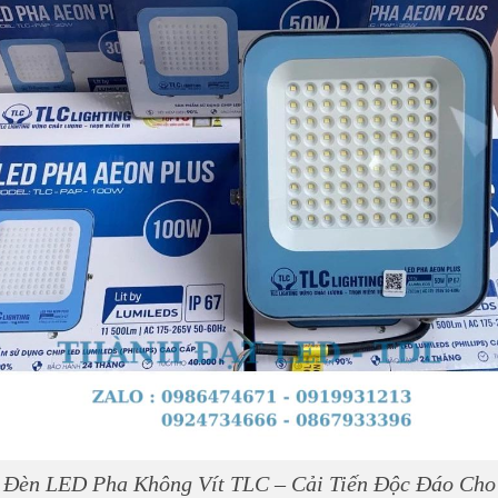
Skip
to
content
Đèn LED Pha Không Vít TLC – Cải Tiến Độc Đáo Cho