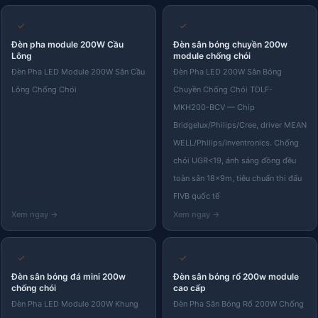
✓
✓
Đèn pha module 200W Cầu
Đèn sân bóng chuyền 200w
Lông
module chống chói
Đèn Pha LED Module 200W Sân Cầu
Đèn Pha LED 200W Sân Bóng
Lông Chống Chói
Chuyền Chống Chói TDLF-
MKH200-BCV — Chip
Bridgelux/Philips/Cree, driver MEAN
WELL/Philips/Inventronics. Chống
chói UGR<19, ánh sáng đồng đều
toàn sân 18×9m, tiêu chuẩn thi đấu
FIVB quốc tế
✓
✓
Đèn sân bóng đá mini 200w
Đèn sân bóng rổ 200w module
chống chói
cao cấp
Đèn Pha LED Module 200W Khung
Đèn Pha Sân Bóng Rổ 200W Chống