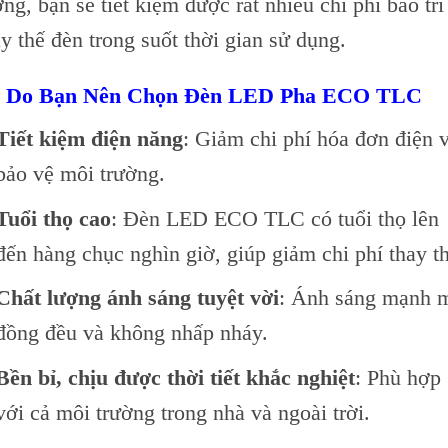
ợng, bạn sẽ tiết kiệm được rất nhiều chi phí bảo trì
ay thế đèn trong suốt thời gian sử dụng.
 Do Bạn Nên Chọn Đèn LED Pha ECO TLC
Tiết kiệm điện năng
: Giảm chi phí hóa đơn điện 
bảo vệ môi trường.
Tuổi thọ cao
: Đèn LED ECO TLC có tuổi thọ lên
đến hàng chục nghìn giờ, giúp giảm chi phí thay th
Chất lượng ánh sáng tuyệt vời
: Ánh sáng mạnh 
đồng đều và không nhấp nháy.
Bền bỉ, chịu được thời tiết khắc nghiệt
: Phù hợp
với cả môi trường trong nhà và ngoài trời.