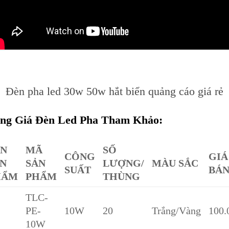
Đèn pha led 30w 50w hắt biển quảng cáo giá rẻ
ng Giá Đèn Led Pha Tham Khảo:
ÊN
MÃ
SỐ
CÔNG
GIÁ
N
SẢN
LƯỢNG/
MÀU SẮC
SUẤT
BÁ
HẨM
PHẨM
THÙNG
TLC-
PE-
10W
20
Trắng/Vàng
100.
10W