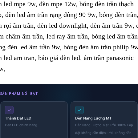
n led mpe 9w, đèn mpe 12w, bóng đèn trần thạch
o, đèn led âm trần rạng đông 90 9w, bóng đèn trần
n rọi âm trần, đèn led downlight, đèn âm trần 9w, 
m châm âm trần, led ray âm trần, bóng led âm trần
ng đèn led âm trần 9w, bóng đèn âm trần philip 9w
n led am tran, báo giá đèn led, âm trần panasonic
w,
SẢN PHẨM NỔI BẬT
✓
✓
Thành Đạt LED
Đèn Năng Lượng MT
Đèn LED chính hãng
Đèn Năng Lượng Mặt Trời 300W Lắp
đặt không cần điện lưới, không cần