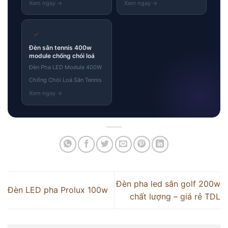
✓
Đèn sân tennis 400w
module chống chói loá
Đèn Pha LED Module 400W
Chống Chói Loá Sân Tennis
Đèn pha led sân golf 200w
Đèn LED pha Prolux 100w
chất lượng – giá rẻ TDL