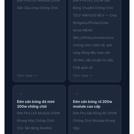
Đèn Pha LED Module 200W
Đèn Pha LED 200W Sân
Sân Cầu Lông Chống Chói
Bóng Chuyền Chống Chói
TDLF-MKH200-BCV — Chip
Bridgelux/Philips/Cree,
driver MEAN
WELL/Philips/Inventronics.
Chống chói UGR<19, ánh
sáng đồng đều toàn sân
18×9m, tiêu chuẩn thi đấu
FIVB quốc tế
✓
✓
Đèn sân bóng đá mini
Đèn sân bóng rổ 200w
200w chống chói
module cao cấp
Đèn Pha LED Module 200W
Đèn Pha Sân Bóng Rổ 200W
Khung Hộp Chống Chói
Chống Chói Module Khung
Cho Sân Bóng Đá Mini
Hộp