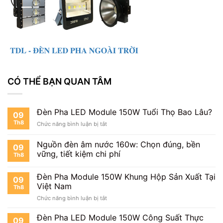
CÓ THỂ BẠN QUAN TÂM
Đèn Pha LED Module 150W Tuổi Thọ Bao Lâu?
09
Th8
ở
Chức năng bình luận bị tắt
Đèn
Pha
Nguồn đèn âm nước 160w: Chọn đúng, bền
09
LED
vững, tiết kiệm chi phí
Th8
Module
150W
Tuổi
Đèn Pha Module 150W Khung Hộp Sản Xuất Tại
09
Thọ
Việt Nam
Th8
Bao
ở
Chức năng bình luận bị tắt
Lâu?
Đèn
Pha
Đèn Pha LED Module 150W Công Suất Thực
09