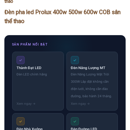
thao
Đèn pha led Prolux 400w 500w 600w COB sân
thể thao
SẢN PHẨM NỔI BẬT
✓
✓
Thành Đạt LED
Đèn Năng Lượng MT
Đèn LED chính hãng
Đèn Năng Lượng Mặt Trời
300W Lắp đặt không cần
điện lưới, không cần đào
đường, bảo hành 24 tháng.
✓
✓
Đèn Nhà Xưởng
Đèn Đường LED