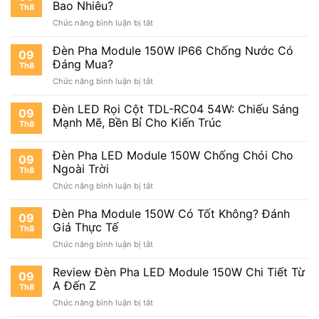
Module
Bao Nhiêu?
Th8
150W
ở
Chức năng bình luận bị tắt
Khung
Đèn
Hộp
Pha
Đèn Pha Module 150W IP66 Chống Nước Có
Sản
09
LED
Xuất
Đáng Mua?
Th8
Module
Tại
ở
Chức năng bình luận bị tắt
150W
Việt
Đèn
Công
Nam
Pha
Đèn LED Rọi Cột TDL-RC04 54W: Chiếu Sáng
Suất
09
Module
Thực
Mạnh Mẽ, Bền Bỉ Cho Kiến Trúc
Th8
150W
Bao
IP66
Nhiêu?
Đèn Pha LED Module 150W Chống Chói Cho
Chống
09
Nước
Ngoài Trời
Th8
Có
ở
Chức năng bình luận bị tắt
Đáng
Đèn
Mua?
Pha
Đèn Pha Module 150W Có Tốt Không? Đánh
09
LED
Giá Thực Tế
Th8
Module
ở
Chức năng bình luận bị tắt
150W
Đèn
Chống
Pha
Review Đèn Pha LED Module 150W Chi Tiết Từ
Chói
09
Module
Cho
A Đến Z
Th8
150W
Ngoài
ở
Chức năng bình luận bị tắt
Có
Trời
Review
Tốt