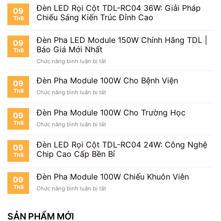
Đèn
Đèn LED Rọi Cột TDL-RC04 36W: Giải Pháp
Không?
09
Pha
Đánh
Chiếu Sáng Kiến Trúc Đỉnh Cao
Th8
LED
Giá
Module
Thực
Đèn Pha LED Module 150W Chính Hãng TDL |
150W
Tế
09
Chi
Báo Giá Mới Nhất
Th8
Tiết
ở
Chức năng bình luận bị tắt
Từ
Đèn
A
Pha
Đèn Pha Module 100W Cho Bệnh Viện
Đến
09
LED
Z
Th8
ở
Chức năng bình luận bị tắt
Module
Đèn
150W
Pha
Đèn Pha Module 100W Cho Trường Học
Chính
09
Module
Hãng
Th8
ở
Chức năng bình luận bị tắt
100W
TDL
Đèn
Cho
|
Pha
Bệnh
Đèn LED Rọi Cột TDL-RC04 24W: Công Nghệ
Báo
09
Module
Viện
Chip Cao Cấp Bền Bỉ
Giá
Th8
100W
Mới
Cho
Nhất
Trường
Đèn Pha Module 100W Chiếu Khuôn Viên
09
Học
Th8
ở
Chức năng bình luận bị tắt
Đèn
Pha
Module
SẢN PHẨM MỚI