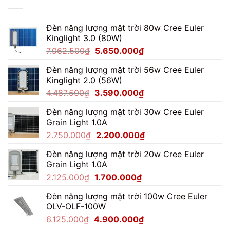
100W
Chiếu
Khuôn
Đèn năng lượng mặt trời 80w Cree Euler
Viên
Kinglight 3.0 (80W)
Giá
Giá
7.062.500
₫
5.650.000
₫
gốc
hiện
Đèn năng lượng mặt trời 56w Cree Euler
là:
tại
Kinglight 2.0 (56W)
7.062.500₫.
là:
Giá
Giá
4.487.500
₫
3.590.000
₫
5.650.000₫.
gốc
hiện
Đèn năng lượng mặt trời 30w Cree Euler
là:
tại
Grain Light 1.0A
4.487.500₫.
là:
Giá
Giá
2.750.000
₫
2.200.000
₫
3.590.000₫.
gốc
hiện
Đèn năng lượng mặt trời 20w Cree Euler
là:
tại
Grain Light 1.0A
2.750.000₫.
là:
Giá
Giá
2.125.000
₫
1.700.000
₫
2.200.000₫.
gốc
hiện
Đèn năng lượng mặt trời 100w Cree Euler
là:
tại
OLV-OLF-100W
2.125.000₫.
là:
Giá
Giá
6.125.000
₫
4.900.000
₫
1.700.000₫.
gốc
hiện