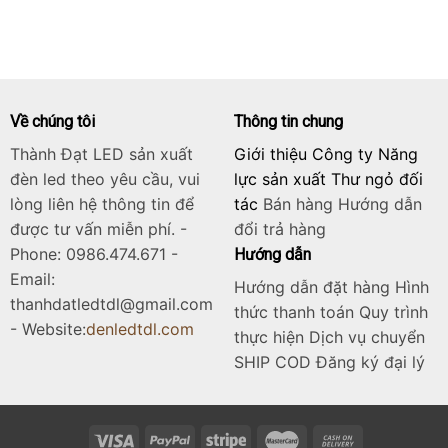
là:
tại
6.125.000₫.
là:
4.900.000₫.
Về chúng tôi
Thông tin chung
Thành Đạt LED sản xuất
Giới thiệu Công ty Năng
đèn led theo yêu cầu, vui
lực sản xuất Thư ngỏ đối
lòng liên hệ thông tin để
tác
Bán hàng
Hướng dẫn
được tư vấn miễn phí. -
đổi trả hàng
Phone: 0986.474.671 -
Hướng dẫn
Email:
Hướng dẫn đặt hàng Hình
thanhdatledtdl@gmail.com
thức thanh toán Quy trình
- Website:
denledtdl.com
thực hiện Dịch vụ chuyển
SHIP COD Đăng ký đại lý