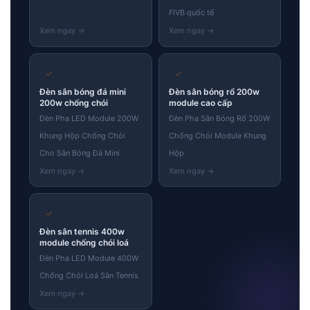
FIVB quốc tế
✓
✓
Đèn sân bóng đá mini
Đèn sân bóng rổ 200w
200w chống chói
module cao cấp
Đèn Pha LED Module 200W
Đèn Pha Sân Bóng Rổ 200W
Khung Hộp Chống Chói
Chống Chói Module Khung
Cho Sân Bóng Đá Mini
Hộp
✓
Đèn sân tennis 400w
module chống chói loá
Đèn Pha LED Module 400W
Chống Chói Loá Sân Tennis