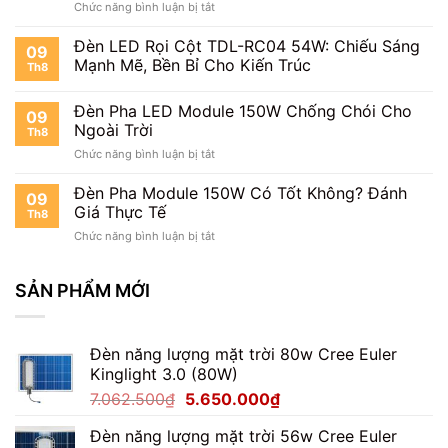
ở
Chức năng bình luận bị tắt
150W
Việt
Đèn
Công
Nam
Pha
Đèn LED Rọi Cột TDL-RC04 54W: Chiếu Sáng
Suất
09
Module
Thực
Mạnh Mẽ, Bền Bỉ Cho Kiến Trúc
Th8
150W
Bao
IP66
Nhiêu?
Đèn Pha LED Module 150W Chống Chói Cho
Chống
09
Nước
Ngoài Trời
Th8
Có
ở
Chức năng bình luận bị tắt
Đáng
Đèn
Mua?
Pha
Đèn Pha Module 150W Có Tốt Không? Đánh
09
LED
Giá Thực Tế
Th8
Module
ở
Chức năng bình luận bị tắt
150W
Đèn
Chống
Pha
Chói
Module
SẢN PHẨM MỚI
Cho
150W
Ngoài
Có
Trời
Tốt
Đèn năng lượng mặt trời 80w Cree Euler
Không?
Kinglight 3.0 (80W)
Đánh
Giá
Giá
Giá
7.062.500
₫
5.650.000
₫
Thực
gốc
hiện
Tế
Đèn năng lượng mặt trời 56w Cree Euler
là:
tại