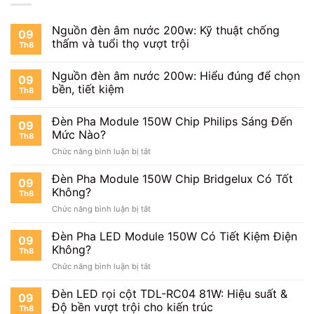
Nguồn đèn âm nước 200w: Kỹ thuật chống
09
thấm và tuổi thọ vượt trội
Th8
Nguồn đèn âm nước 200w: Hiểu đúng để chọn
09
bền, tiết kiệm
Th8
Đèn Pha Module 150W Chip Philips Sáng Đến
09
Mức Nào?
Th8
ở
Chức năng bình luận bị tắt
Đèn
Pha
Đèn Pha Module 150W Chip Bridgelux Có Tốt
09
Module
Không?
Th8
150W
ở
Chức năng bình luận bị tắt
Chip
Đèn
Philips
Pha
Đèn Pha LED Module 150W Có Tiết Kiệm Điện
Sáng
09
Module
Đến
Không?
Th8
150W
Mức
ở
Chức năng bình luận bị tắt
Chip
Nào?
Đèn
Bridgelux
Pha
Đèn LED rọi cột TDL-RC04 81W: Hiệu suất &
Có
09
LED
Tốt
Độ bền vượt trội cho kiến trúc
Th8
Module