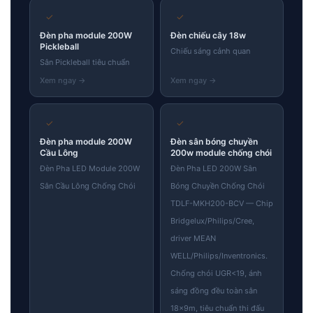
✓
✓
Đèn pha module 200W
Đèn chiếu cây 18w
Pickleball
Chiếu sáng cảnh quan
Sân Pickleball tiêu chuẩn
✓
✓
Đèn pha module 200W
Đèn sân bóng chuyền
Cầu Lông
200w module chống chói
Đèn Pha LED Module 200W
Đèn Pha LED 200W Sân
Sân Cầu Lông Chống Chói
Bóng Chuyền Chống Chói
TDLF-MKH200-BCV — Chip
Bridgelux/Philips/Cree,
driver MEAN
WELL/Philips/Inventronics.
Chống chói UGR<19, ánh
sáng đồng đều toàn sân
18×9m, tiêu chuẩn thi đấu