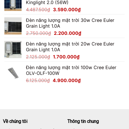
Kinglight 2.0 (56W)
7.062.500₫.
là:
Giá
Giá
4.487.500
₫
3.590.000
₫
5.650.000₫.
gốc
hiện
Đèn năng lượng mặt trời 30w Cree Euler
là:
tại
Grain Light 1.0A
4.487.500₫.
là:
Giá
Giá
2.750.000
₫
2.200.000
₫
3.590.000₫.
gốc
hiện
Đèn năng lượng mặt trời 20w Cree Euler
là:
tại
Grain Light 1.0A
2.750.000₫.
là:
Giá
Giá
2.125.000
₫
1.700.000
₫
2.200.000₫.
gốc
hiện
Đèn năng lượng mặt trời 100w Cree Euler
là:
tại
OLV-OLF-100W
2.125.000₫.
là:
Giá
Giá
6.125.000
₫
4.900.000
₫
1.700.000₫.
gốc
hiện
là:
tại
6.125.000₫.
là:
4.900.000₫.
Về chúng tôi
Thông tin chung