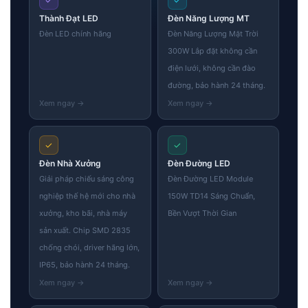
Thành Đạt LED
Đèn Năng Lượng MT
Đèn LED chính hãng
Đèn Năng Lượng Mặt Trời
300W Lắp đặt không cần
điện lưới, không cần đào
đường, bảo hành 24 tháng.
✓
✓
Đèn Nhà Xưởng
Đèn Đường LED
Giải pháp chiếu sáng công
Đèn Đường LED Module
nghiệp thế hệ mới cho nhà
150W TD14 Sáng Chuẩn,
xưởng, kho bãi, nhà máy
Bền Vượt Thời Gian
sản xuất. Chip SMD 2835
chống chói, driver hãng lớn,
IP65, bảo hành 24 tháng.