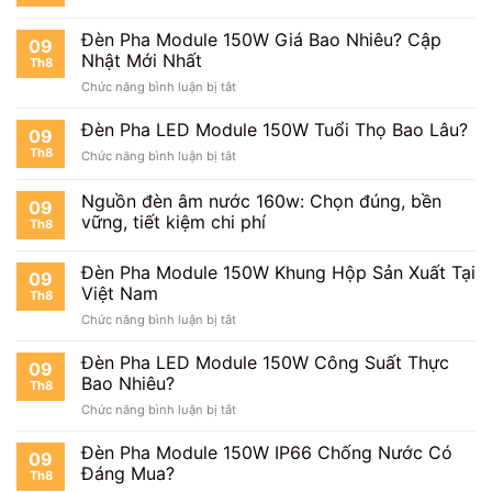
Không?
150W
Đèn Pha Module 150W Giá Bao Nhiêu? Cập
Có
09
Tiết
Nhật Mới Nhất
Th8
Kiệm
ở
Chức năng bình luận bị tắt
Điện
Đèn
Không?
Pha
Đèn Pha LED Module 150W Tuổi Thọ Bao Lâu?
09
Module
Th8
ở
Chức năng bình luận bị tắt
150W
Đèn
Giá
Pha
Nguồn đèn âm nước 160w: Chọn đúng, bền
Bao
09
LED
Nhiêu?
vững, tiết kiệm chi phí
Th8
Module
Cập
150W
Nhật
Tuổi
Đèn Pha Module 150W Khung Hộp Sản Xuất Tại
Mới
09
Thọ
Việt Nam
Nhất
Th8
Bao
ở
Chức năng bình luận bị tắt
Lâu?
Đèn
Pha
Đèn Pha LED Module 150W Công Suất Thực
09
Module
Bao Nhiêu?
Th8
150W
ở
Chức năng bình luận bị tắt
Khung
Đèn
Hộp
Pha
Đèn Pha Module 150W IP66 Chống Nước Có
Sản
09
LED
Xuất
Đáng Mua?
Th8
Module
Tại