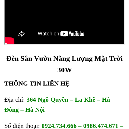
Đèn Sân Vườn Năng Lượng Mặt Trời
30W
THÔNG TIN LIÊN HỆ
Địa chỉ:
364 Ngô Quyền – La Khê – Hà
Đông – Hà Nội
Số điện thoại:
0924.734.666 – 0986.474.671 –