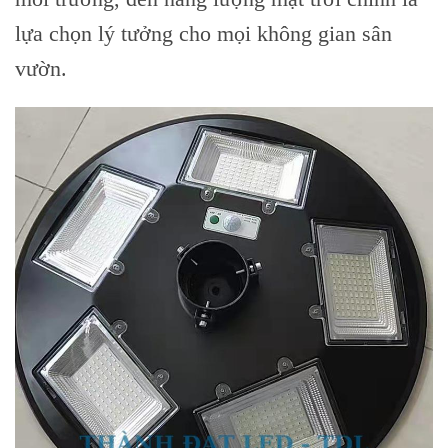
lựa chọn lý tưởng cho mọi không gian sân
vườn.
Skip
to
content