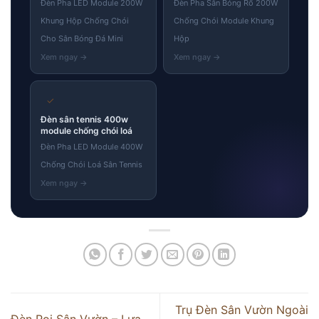
Đèn Pha LED Module 200W
Đèn Pha Sân Bóng Rổ 200W
Khung Hộp Chống Chói
Chống Chói Module Khung
Cho Sân Bóng Đá Mini
Hộp
✓
Đèn sân tennis 400w
module chống chói loá
Đèn Pha LED Module 400W
Chống Chói Loá Sân Tennis
Trụ Đèn Sân Vườn Ngoài
Đèn Rọi Sân Vườn – Lựa