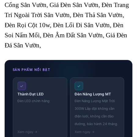
Cổng Sân Vườn, Giá Đèn Sân Vườn, Đèn Trang
Trí Ngoài Trời Sân Vườn, Đèn Thả Sân Vườn,
Đèn Rọi Cột 10w, Đèn Lối Đi Sân Vườn, Đèn
Soi Nấm Mối, Đèn Âm Đất Sân Vườn, Giá Đèn
Đá Sân Vườn,
SẢN PHẨM NỔI BẬT
✓
✓
Thành Đạt LED
Đèn Năng Lượng MT
Đèn LED chính hãng
Đèn Năng Lượng Mặt Trời
300W Lắp đặt không cần
điện lưới, không cần đào
đường, bảo hành 24 tháng.