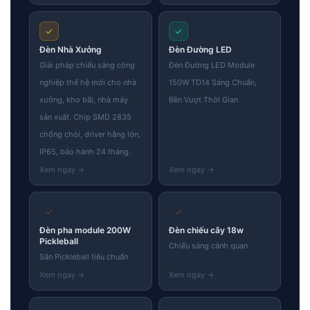
✓
✓
Đèn Nhà Xưởng
Đèn Đường LED
Giải pháp chiếu sáng công
Đèn Đường LED Module
nghiệp thế hệ mới cho nhà
150W TD14 Sáng Chuẩn,
xưởng, kho bãi, nhà máy
Bền Vượt Thời Gian
sản xuất. Chip SMD 2835
chống chói, driver hãng lớn,
IP65, bảo hành 24 tháng.
✓
✓
Đèn pha module 200W
Đèn chiếu cây 18w
Pickleball
Chiếu sáng cảnh quan
Sân Pickleball tiêu chuẩn