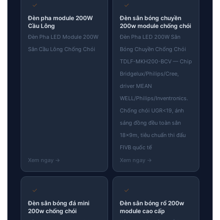
✓
✓
Đèn pha module 200W
Đèn sân bóng chuyền
Cầu Lông
200w module chống chói
Đèn Pha LED Module 200W
Đèn Pha LED 200W Sân
Sân Cầu Lông Chống Chói
Bóng Chuyền Chống Chói
TDLF-MKH200-BCV — Chip
Bridgelux/Philips/Cree,
driver MEAN
WELL/Philips/Inventronics.
Chống chói UGR<19, ánh
sáng đồng đều toàn sân
18×9m, tiêu chuẩn thi đấu
FIVB quốc tế
✓
✓
Đèn sân bóng đá mini
Đèn sân bóng rổ 200w
200w chống chói
module cao cấp