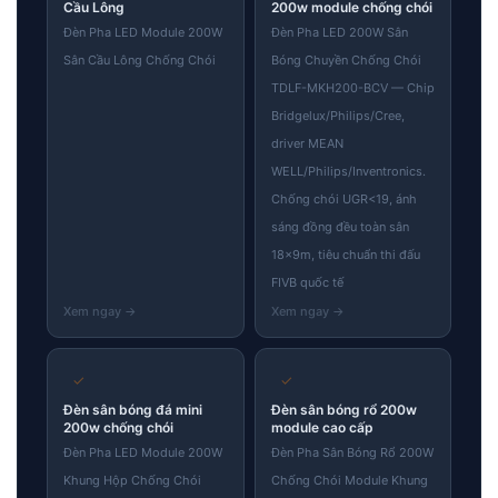
Cầu Lông
200w module chống chói
Đèn Pha LED Module 200W
Đèn Pha LED 200W Sân
Sân Cầu Lông Chống Chói
Bóng Chuyền Chống Chói
TDLF-MKH200-BCV — Chip
Bridgelux/Philips/Cree,
driver MEAN
WELL/Philips/Inventronics.
Chống chói UGR<19, ánh
sáng đồng đều toàn sân
18×9m, tiêu chuẩn thi đấu
FIVB quốc tế
✓
✓
Đèn sân bóng đá mini
Đèn sân bóng rổ 200w
200w chống chói
module cao cấp
Đèn Pha LED Module 200W
Đèn Pha Sân Bóng Rổ 200W
Khung Hộp Chống Chói
Chống Chói Module Khung