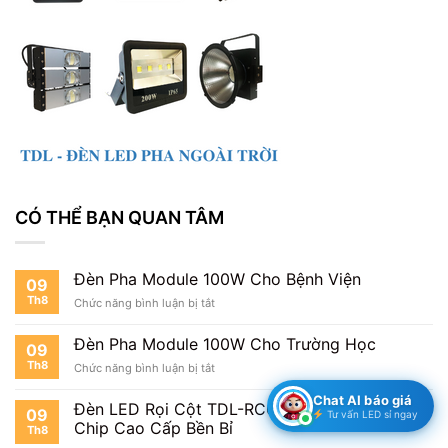
CÓ THỂ BẠN QUAN TÂM
Đèn Pha Module 100W Cho Bệnh Viện
09
Th8
ở
Chức năng bình luận bị tắt
Đèn
Pha
Đèn Pha Module 100W Cho Trường Học
09
Module
Th8
ở
Chức năng bình luận bị tắt
100W
Đèn
Cho
Chat AI báo giá
Pha
Bệnh
Đèn LED Rọi Cột TDL-RC04 24W: Công Nghệ
09
Tư vấn LED sỉ ngay
Module
Viện
Chip Cao Cấp Bền Bỉ
Th8
100W