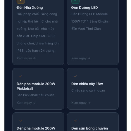
Đèn Nhà Xưởng
Đèn Đường LED
Giải pháp chiếu sáng công
Đèn Đường LED Module
nghiệp thế hệ mới cho nhà
150W TD14 Sáng Chuẩn,
xưởng, kho bãi, nhà máy
Bền Vượt Thời Gian
sản xuất. Chip SMD 2835
chống chói, driver hãng lớn,
IP65, bảo hành 24 tháng.
✓
✓
Đèn pha module 200W
Đèn chiếu cây 18w
Pickleball
Chiếu sáng cảnh quan
Sân Pickleball tiêu chuẩn
✓
✓
Đèn pha module 200W
Đèn sân bóng chuyền