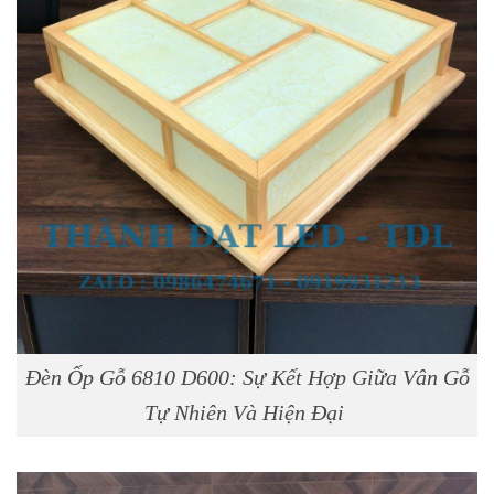
Skip
to
content
Đèn Ốp Gỗ 6810 D600: Sự Kết Hợp Giữa Vân Gỗ
Tự Nhiên Và Hiện Đại