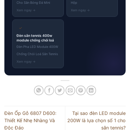
Cho Sân Bóng Đá Mini
Hộp
✓
Đèn sân tennis 400w
module chống chói loá
Đèn Pha LED Module 400W
Chống Chói Loá Sân Tennis
Đèn Ốp Gỗ 6807 D600:
Tại sao đèn LED module
Thiết Kế Nhẹ Nhàng Và
200W là lựa chọn số 1 cho
Độc Đáo
sân tennis?