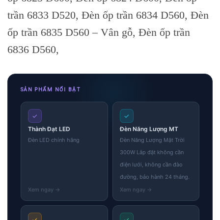
trần 6833 D520, Đèn ốp trần 6834 D560, Đèn
ốp trần 6835 D560 – Vân gỗ, Đèn ốp trần
6836 D560,
SẢN PHẨM NỔI BẬT
✓
✓
Thành Đạt LED
Đèn Năng Lượng MT
Đèn LED chính hãng
Đèn Năng Lượng Mặt Trời
300W Lắp đặt không cần
điện lưới, không cần đào
đường, bảo hành 24 tháng.
✓
✓