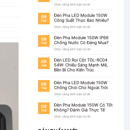
Lâu?
ở
Chức năng bình luận bị tắt
Đèn
Pha
Đèn Pha LED Module 150W
09
Module
Công Suất Thực Bao Nhiêu?
Th8
150W
ở
Chức năng bình luận bị tắt
Khung
Đèn
Hộp
Pha
Sản
Đèn Pha Module 150W IP66
09
LED
Xuất
Chống Nước Có Đáng Mua?
Th8
Module
Tại
ở
Chức năng bình luận bị tắt
150W
Việt
Đèn
Công
Nam
Pha
Suất
Đèn LED Rọi Cột TDL-RC04
09
Module
Thực
54W: Chiếu Sáng Mạnh Mẽ,
Th8
150W
Bao
Bền Bỉ Cho Kiến Trúc
IP66
Nhiêu?
Chống
Nước
Đèn Pha LED Module 150W
09
Có
Chống Chói Cho Ngoài Trời
Th8
Đáng
ở
Chức năng bình luận bị tắt
Mua?
Đèn
Pha
Đèn Pha Module 150W Có Tốt
09
LED
Không? Đánh Giá Thực Tế
Th8
Module
ở
Chức năng bình luận bị tắt
150W
Đèn
Chống
Pha
Chói