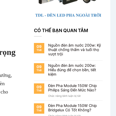
CÓ THỂ BẠN QUAN TÂM
Nguồn đèn âm nước 200w: Kỹ
09
rọng
thuật chống thấm và tuổi thọ
Th8
vượt trội
Nguồn đèn âm nước 200w:
09
Hiểu đúng để chọn bền, tiết
Th8
kiệm
xưởng,
đèn
Đèn Pha Module 150W Chip
09
Philips Sáng Đến Mức Nào?
Th8
 cho
ở
Chức năng bình luận bị tắt
Đèn
Pha
Đèn Pha Module 150W Chip
09
Module
Bridgelux Có Tốt Không?
Th8
150W
ở
Chức năng bình luận bị tắt