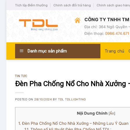
Tích lũy điểm thưởng
Chính sách đổi trả hàng
Chính sách giao hàn
CÔNG TY TNHH TM 
Địa chỉ: 364 Ngô Quyền –
Điện thoại
:
0986.474.671 
Danh mục sản phẩm
Trang chủ
TIN TỨC
Đèn Pha Chống Nổ Cho Nhà Xưởng –
POSTED ON
28/10/2024
BY
TDL TDLLIGHTING
Nội Dung Chính
[
Ẩn
]
1.
Đèn Pha Chống Nổ Cho Nhà Xưởng – Những Lưu Ý Quan T
1.1.
Thông số kỹ thuật Đèn Pha Chống Nổ TDL: