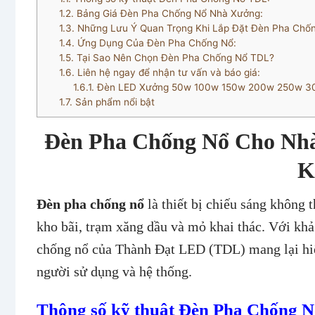
1.2.
Bảng Giá Đèn Pha Chống Nổ Nhà Xưởng:
1.3.
Những Lưu Ý Quan Trọng Khi Lắp Đặt Đèn Pha Chốn
1.4.
Ứng Dụng Của Đèn Pha Chống Nổ:
1.5.
Tại Sao Nên Chọn Đèn Pha Chống Nổ TDL?
1.6.
Liên hệ ngay để nhận tư vấn và báo giá:
1.6.1.
Đèn LED Xưởng 50w 100w 150w 200w 250w 
1.7.
Sản phẩm nổi bật
Đèn Pha Chống Nổ Cho Nh
K
Đèn pha chống nổ
là thiết bị chiếu sáng không 
kho bãi, trạm xăng dầu và mỏ khai thác. Với khả
chống nổ của Thành Đạt LED (TDL) mang lại hiệu
người sử dụng và hệ thống.
Thông số kỹ thuật Đèn Pha Chống 