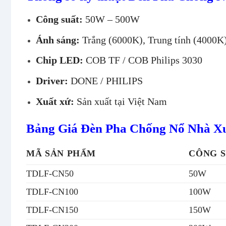
Công suất:
50W – 500W
Ánh sáng:
Trắng (6000K), Trung tính (4000K
Chip LED:
COB TF / COB Philips 3030
Driver:
DONE / PHILIPS
Xuất xứ:
Sản xuất tại Việt Nam
Bảng Giá Đèn Pha Chống Nổ Nhà X
MÃ SẢN PHẨM
CÔNG 
TDLF-CN50
50W
TDLF-CN100
100W
TDLF-CN150
150W