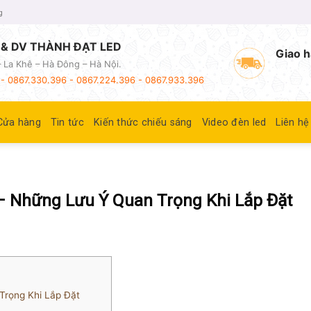
g
& DV THÀNH ĐẠT LED
Giao h
 La Khê – Hà Đông – Hà Nội.
- 0867.330.396 - 0867.224.396 - 0867.933.396
Cửa hàng
Tin tức
Kiến thức chiếu sáng
Video đèn led
Liên hệ
 Những Lưu Ý Quan Trọng Khi Lắp Đặt
rọng Khi Lắp Đặt