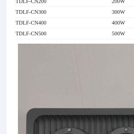
TDLF-CN200
200W
TDLF-CN300
300W
TDLF-CN400
400W
TDLF-CN500
500W