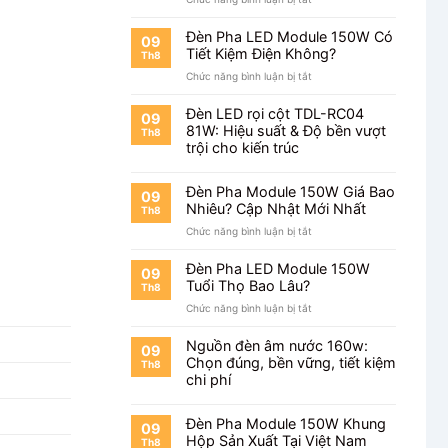
Chip
Đèn
Philips
Pha
Sáng
Đèn Pha LED Module 150W Có
09
Module
Đến
Tiết Kiệm Điện Không?
Th8
150W
Mức
ở
Chức năng bình luận bị tắt
Chip
Nào?
Đèn
Bridgelux
Pha
Có
Đèn LED rọi cột TDL-RC04
09
LED
Tốt
81W: Hiệu suất & Độ bền vượt
Th8
Module
Không?
trội cho kiến trúc
150W
Có
Tiết
Đèn Pha Module 150W Giá Bao
09
Kiệm
Nhiêu? Cập Nhật Mới Nhất
Th8
Điện
ở
Chức năng bình luận bị tắt
Không?
Đèn
Pha
Đèn Pha LED Module 150W
09
Module
Tuổi Thọ Bao Lâu?
Th8
150W
ở
Chức năng bình luận bị tắt
Giá
Đèn
Bao
Pha
Nhiêu?
Nguồn đèn âm nước 160w:
09
LED
Cập
Chọn đúng, bền vững, tiết kiệm
Th8
Module
Nhật
chi phí
150W
Mới
Tuổi
Nhất
Thọ
Đèn Pha Module 150W Khung
09
Bao
Hộp Sản Xuất Tại Việt Nam
Th8