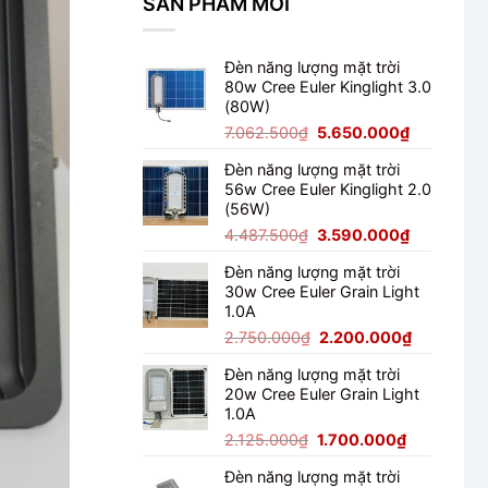
SẢN PHẨM MỚI
Module
Cho
150W
Ngoài
Có
Trời
Tốt
Đèn năng lượng mặt trời
Không?
80w Cree Euler Kinglight 3.0
Đánh
(80W)
Giá
Thực
Giá
Giá
7.062.500
₫
5.650.000
₫
Tế
gốc
hiện
Đèn năng lượng mặt trời
là:
tại
56w Cree Euler Kinglight 2.0
7.062.500₫.
là:
(56W)
5.650.000
Giá
Giá
4.487.500
₫
3.590.000
₫
gốc
hiện
Đèn năng lượng mặt trời
là:
tại
30w Cree Euler Grain Light
4.487.500₫.
là:
1.0A
3.590.000
Giá
Giá
2.750.000
₫
2.200.000
₫
gốc
hiện
Đèn năng lượng mặt trời
là:
tại
20w Cree Euler Grain Light
2.750.000₫.
là:
1.0A
2.200.000
Giá
Giá
2.125.000
₫
1.700.000
₫
gốc
hiện
Đèn năng lượng mặt trời
là:
tại