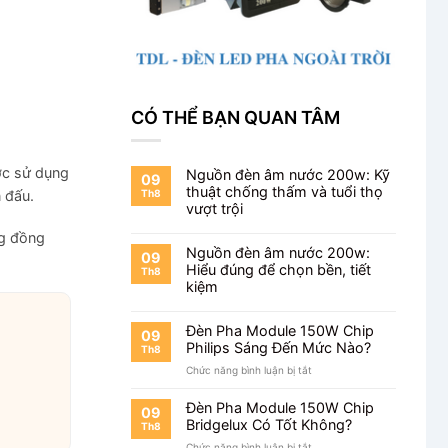
CÓ THỂ BẠN QUAN TÂM
ợc sử dụng
Nguồn đèn âm nước 200w: Kỹ
09
thuật chống thấm và tuổi thọ
 đấu.
Th8
vượt trội
ng đồng
Nguồn đèn âm nước 200w:
09
Hiểu đúng để chọn bền, tiết
Th8
kiệm
Đèn Pha Module 150W Chip
09
Philips Sáng Đến Mức Nào?
Th8
ở
Chức năng bình luận bị tắt
Đèn
Pha
Đèn Pha Module 150W Chip
09
Module
Bridgelux Có Tốt Không?
Th8
150W
ở
Chức năng bình luận bị tắt