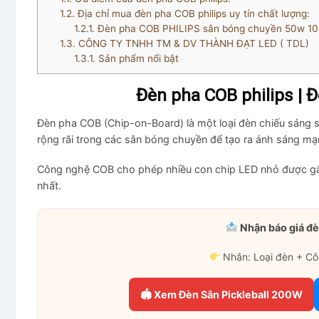
1.2.
Địa chỉ mua đèn pha COB philips uy tín chất lượng:
1.2.1.
Đèn pha COB PHILIPS sân bóng chuyền 50w
1.3.
CÔNG TY TNHH TM & DV THÀNH ĐẠT LED ( TDL)
1.3.1.
Sản phẩm nổi bật
Đèn pha COB philips |
Đèn pha COB (Chip-on-Board) là một loại đèn chiếu sáng
rộng rãi trong các sân bóng chuyền để tạo ra ánh sáng mạn
Công nghệ COB cho phép nhiều con chip LED nhỏ được gắ
nhất.
Nhận báo giá đè
Nhắn: Loại đèn + Cô
🏟 Xem Đèn Sân Pickleball 200W