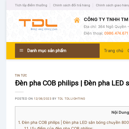
Tích lũy điểm thưởng
Chính sách đổi trả hàng
Chính sách giao hàn
CÔNG TY TNHH TM 
Địa chỉ: 364 Ngô Quyền –
Điện thoại
:
0986.474.671 
Danh mục sản phẩm
Trang chủ
TIN TỨC
Đèn pha COB philips | Đèn pha LED
POSTED ON
12/06/2023
BY
TDL TDLLIGHTING
Nội Dung
1.
Đèn pha COB philips | Đèn pha LED sân bóng chuyền 80
1.1.
Ưu điểm của đèn pha COB philips: