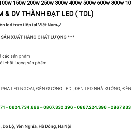
w 100w 150w 200w 250w 300w 400w 500w 600w 800w 1
 & DV THÀNH ĐẠT LED ( TDL)
èn led trực tiếp tại Việt Nam
Ỉ SẢN XUẤT HÀNG CHẤT LƯỢNG ***
cả các sản phẩm
với chất lượng sản phẩm
: ĐÈN PHA LED NGOÀI, ĐÈN ĐƯỜNG LED , ĐÈN LED NHÀ XƯỞNG, ĐÈ
1 – 0924.734.666 – 0867.330.396 – 0867.224.396 – 0867.933
Skip
to
content
 Do Lộ, Yên Nghĩa, Hà Đông, Hà Nội