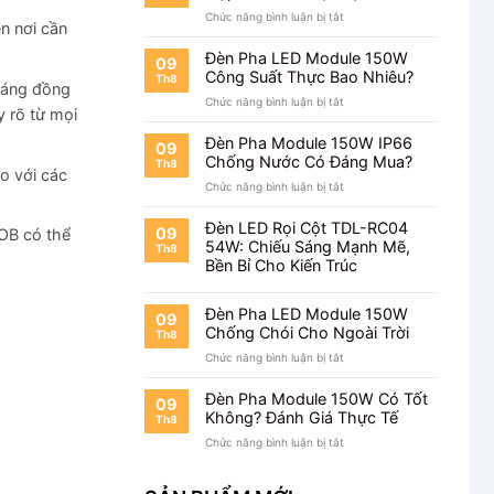
Lâu?
ở
Chức năng bình luận bị tắt
n nơi cần
Đèn
Pha
Đèn Pha LED Module 150W
09
Module
Công Suất Thực Bao Nhiêu?
Th8
sáng đồng
150W
ở
Chức năng bình luận bị tắt
Khung
 rõ từ mọi
Đèn
Hộp
Pha
Sản
Đèn Pha Module 150W IP66
09
LED
Xuất
Chống Nước Có Đáng Mua?
Th8
Module
o với các
Tại
ở
Chức năng bình luận bị tắt
150W
Việt
Đèn
Công
Nam
Pha
Suất
Đèn LED Rọi Cột TDL-RC04
09
COB có thể
Module
Thực
54W: Chiếu Sáng Mạnh Mẽ,
Th8
150W
Bao
Bền Bỉ Cho Kiến Trúc
IP66
Nhiêu?
Chống
Nước
Đèn Pha LED Module 150W
09
Có
Chống Chói Cho Ngoài Trời
Th8
Đáng
ở
Chức năng bình luận bị tắt
Mua?
Đèn
Pha
Đèn Pha Module 150W Có Tốt
09
LED
Không? Đánh Giá Thực Tế
Th8
Module
ở
Chức năng bình luận bị tắt
150W
Đèn
Chống
Pha
Chói