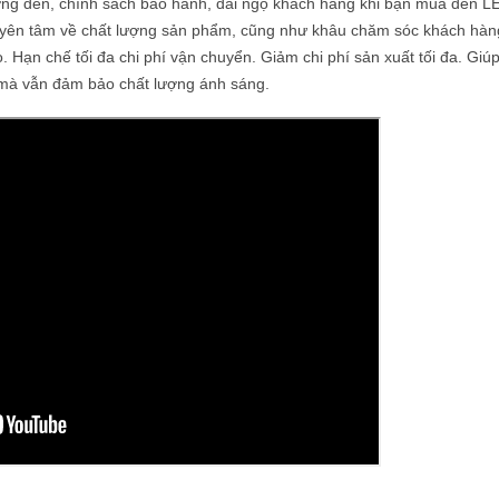
ượng đèn, chính sách bảo hành, đãi ngộ khách hàng khi bạn mua đèn LE
 yên tâm về chất lượng sản phẩm, cũng như khâu chăm sóc khách hàn
 Hạn chế tối đa chi phí vận chuyển. Giảm chi phí sản xuất tối đa. Giúp
, mà vẫn đảm bảo chất lượng ánh sáng.