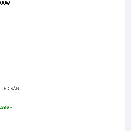
000w
N LED SÂN
.396 –