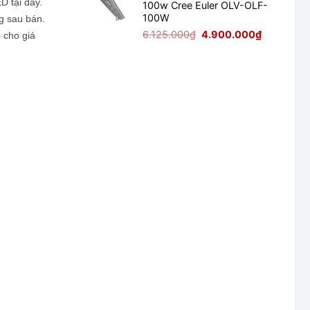
D tại đây.
100w Cree Euler OLV-OLF-
2.125.000₫.
là:
100W
g sau bán.
1.700.000₫
Giá
Giá
6.125.000
₫
4.900.000
₫
 cho giá
gốc
hiện
là:
tại
6.125.000₫.
là:
4.900.000