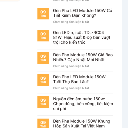
Chip
Đèn
Philips
Pha
Sáng
Đèn Pha LED Module 150W Có
09
Module
Đến
Tiết Kiệm Điện Không?
Th8
150W
Mức
ở
Chức năng bình luận bị tắt
Chip
Nào?
Đèn
Bridgelux
Pha
Có
Đèn LED rọi cột TDL-RC04
09
LED
Tốt
81W: Hiệu suất & Độ bền vượt
Th8
Module
Không?
trội cho kiến trúc
150W
Có
Tiết
Đèn Pha Module 150W Giá Bao
09
Kiệm
Nhiêu? Cập Nhật Mới Nhất
Th8
Điện
ở
Chức năng bình luận bị tắt
Không?
Đèn
Pha
Đèn Pha LED Module 150W
09
Module
Tuổi Thọ Bao Lâu?
Th8
150W
ở
Chức năng bình luận bị tắt
Giá
Đèn
Bao
Pha
Nhiêu?
Nguồn đèn âm nước 160w:
09
LED
Cập
Chọn đúng, bền vững, tiết kiệm
Th8
Module
Nhật
chi phí
150W
Mới
Tuổi
Nhất
Thọ
Đèn Pha Module 150W Khung
09
Bao
Hộp Sản Xuất Tại Việt Nam
Th8