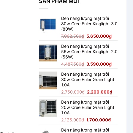
SẢN PHẨM MỚI
Module
Cho
150W
Ngoài
Có
Trời
Tốt
Đèn năng lượng mặt trời
Không?
80w Cree Euler Kinglight 3.0
Đánh
(80W)
Giá
Thực
Giá
Giá
7.062.500
₫
5.650.000
₫
Tế
gốc
hiện
Đèn năng lượng mặt trời
là:
tại
56w Cree Euler Kinglight 2.0
7.062.500₫.
là:
(56W)
5.650.000
Giá
Giá
4.487.500
₫
3.590.000
₫
gốc
hiện
Đèn năng lượng mặt trời
là:
tại
30w Cree Euler Grain Light
4.487.500₫.
là:
1.0A
3.590.000
Giá
Giá
2.750.000
₫
2.200.000
₫
gốc
hiện
Đèn năng lượng mặt trời
là:
tại
20w Cree Euler Grain Light
2.750.000₫.
là:
1.0A
2.200.000
Giá
Giá
2.125.000
₫
1.700.000
₫
gốc
hiện
Đèn năng lượng mặt trời
là:
tại