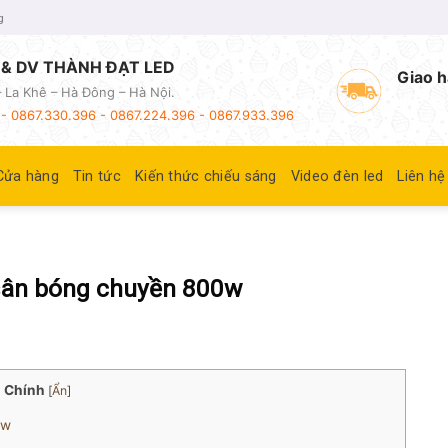
g
& DV THÀNH ĐẠT LED
Giao h
 La Khê – Hà Đông – Hà Nội.
- 0867.330.396 - 0867.224.396 - 0867.933.396
Cửa hàng
Tin tức
Kiến thức chiếu sáng
Video đèn led
Liên hệ
 sân bóng chuyền 800w
 Chính
[
Ẩn
]
0w