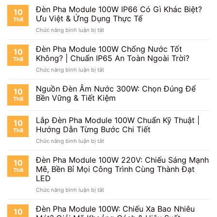
Đèn Pha Module 100W IP66 Có Gì Khác Biệt?
10
Ưu Việt & Ứng Dụng Thực Tế
Th8
ở
Chức năng bình luận bị tắt
Đèn
Pha
Đèn Pha Module 100W Chống Nước Tốt
10
Module
Không? | Chuẩn IP65 An Toàn Ngoài Trời?
Th8
100W
ở
Chức năng bình luận bị tắt
IP66
Đèn
Có
Pha
Nguồn Đèn Âm Nước 300W: Chọn Đúng Để
Gì
10
Module
Khác
Bền Vững & Tiết Kiệm
Th8
100W
Biệt?
Chống
Ưu
Lắp Đèn Pha Module 100W Chuẩn Kỹ Thuật |
Nước
Việt
10
Tốt
Hướng Dẫn Từng Bước Chi Tiết
&
Th8
Không?
Ứng
ở
Chức năng bình luận bị tắt
|
Dụng
Lắp
Chuẩn
Thực
Đèn
Đèn Pha Module 100W 220V: Chiếu Sáng Mạnh
IP65
10
Tế
Pha
Mẽ, Bền Bỉ Mọi Công Trình Cùng Thành Đạt
An
Th8
Module
Toàn
LED
100W
Ngoài
ở
Chức năng bình luận bị tắt
Chuẩn
Trời?
Đèn
Kỹ
Pha
Thuật
Đèn Pha Module 100W: Chiếu Xa Bao Nhiêu
10
Module
|