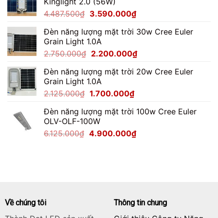
Kinglight 2.0 (56W)
7.062.500₫.
là:
Giá
Giá
4.487.500
₫
3.590.000
₫
5.650.000₫.
gốc
hiện
Đèn năng lượng mặt trời 30w Cree Euler
là:
tại
Grain Light 1.0A
4.487.500₫.
là:
Giá
Giá
2.750.000
₫
2.200.000
₫
3.590.000₫.
gốc
hiện
Đèn năng lượng mặt trời 20w Cree Euler
là:
tại
Grain Light 1.0A
2.750.000₫.
là:
Giá
Giá
2.125.000
₫
1.700.000
₫
2.200.000₫.
gốc
hiện
Đèn năng lượng mặt trời 100w Cree Euler
là:
tại
OLV-OLF-100W
2.125.000₫.
là:
Giá
Giá
6.125.000
₫
4.900.000
₫
1.700.000₫.
gốc
hiện
là:
tại
6.125.000₫.
là:
4.900.000₫.
Về chúng tôi
Thông tin chung