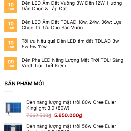
Giá
Đèn LED Âm Đất Vuông 3W Đến 12W: Hướng
Tốt
Gia
10
Đèn
Nhất?
Dẫn Chọn & Lắp Đặt
LED
Th8
Pha
Bí
Thành
Module
Quyết
Đạt
Đèn LED Âm Đất TDLAD 18w, 24w, 36w: Lựa
LED
Chọn
10
100W
Chọn Tối Ưu Cho Sân Vườn
Mua
Th8
Mới
Chuẩn
Nhất
Chuyên
Tối ưu hiệu quả Đèn LED âm đất TDLAD 3w
2024
10
Gia
6w 9w 12w
|
2026
Th8
Chi
Tiết,
Đèn Pha LED Năng Lượng Mặt Trời TDL: Sáng
09
Ưu
Vượt Trội, Tiết Kiệm
Đãi
Th8
Cực
Hấp
Dẫn
SẢN PHẨM MỚI
Đèn năng lượng mặt trời 80w Cree Euler
Kinglight 3.0 (80W)
Giá
Giá
7.062.500
₫
5.650.000
₫
gốc
hiện
Đèn năng lượng mặt trời 56w Cree Euler
là:
tại