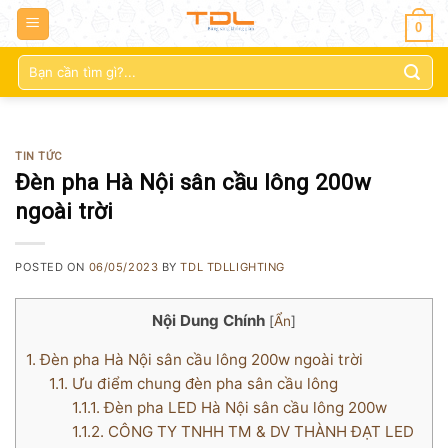
0
Tìm
kiếm:
TIN TỨC
Đèn pha Hà Nội sân cầu lông 200w
ngoài trời
POSTED ON
06/05/2023
BY
TDL TDLLIGHTING
Nội Dung Chính
[
Ẩn
]
1.
Đèn pha Hà Nội sân cầu lông 200w ngoài trời
1.1.
Ưu điểm chung đèn pha sân cầu lông
1.1.1.
Đèn pha LED Hà Nội sân cầu lông 200w
1.1.2.
CÔNG TY TNHH TM & DV THÀNH ĐẠT LED