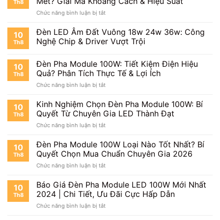
Mét? Giải Mã Khoảng Cách & Hiệu Suất
Th8
100W
Hướng
ở
Chức năng bình luận bị tắt
220V:
Dẫn
Đèn
Chiếu
Từng
Pha
Đèn LED Âm Đất Vuông 18w 24w 36w: Công
Sáng
Bước
10
Module
Mạnh
Chi
Nghệ Chip & Driver Vượt Trội
Th8
100W:
Mẽ,
Tiết
Chiếu
Bền
Đèn Pha Module 100W: Tiết Kiệm Điện Hiệu
Xa
Bỉ
10
Bao
Quả? Phân Tích Thực Tế & Lợi Ích
Mọi
Th8
Nhiêu
Công
ở
Chức năng bình luận bị tắt
Mét?
Trình
Đèn
Giải
Cùng
Pha
Kinh Nghiệm Chọn Đèn Pha Module 100W: Bí
Mã
10
Thành
Module
Quyết Từ Chuyên Gia LED Thành Đạt
Khoảng
Đạt
Th8
100W:
Cách
LED
ở
Chức năng bình luận bị tắt
Tiết
&
Kinh
Kiệm
Hiệu
Nghiệm
Đèn Pha Module 100W Loại Nào Tốt Nhất? Bí
Điện
10
Suất
Chọn
Hiệu
Quyết Chọn Mua Chuẩn Chuyên Gia 2026
Th8
Đèn
Quả?
ở
Chức năng bình luận bị tắt
Pha
Phân
Đèn
Module
Tích
Pha
Báo Giá Đèn Pha Module LED 100W Mới Nhất
100W:
Thực
10
Module
Bí
2024 | Chi Tiết, Ưu Đãi Cực Hấp Dẫn
Tế
Th8
100W
Quyết
&
ở
Chức năng bình luận bị tắt
Loại
Từ
Lợi
Báo
Nào
Chuyên
Ích