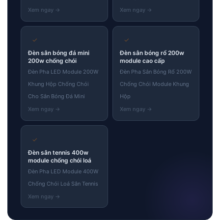
✓
✓
Đèn sân bóng đá mini
Đèn sân bóng rổ 200w
200w chống chói
module cao cấp
Đèn Pha LED Module 200W
Đèn Pha Sân Bóng Rổ 200W
Khung Hộp Chống Chói
Chống Chói Module Khung
Cho Sân Bóng Đá Mini
Hộp
✓
Đèn sân tennis 400w
module chống chói loá
Đèn Pha LED Module 400W
Chống Chói Loá Sân Tennis