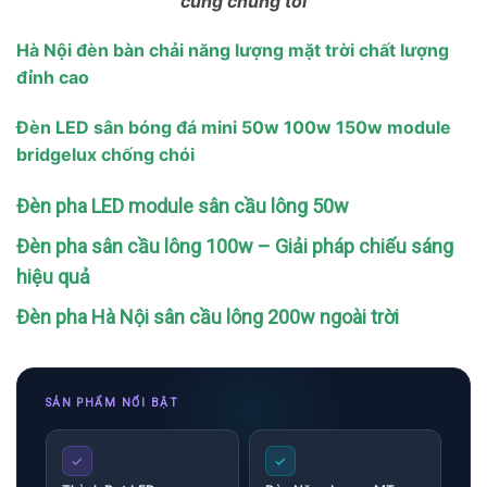
cùng chúng tôi
Hà Nội đèn bàn chải năng lượng mặt trời chất lượng
đỉnh cao
Đèn LED sân bóng đá mini 50w 100w 150w module
bridgelux chống chói
Đèn pha LED module sân cầu lông 50w
Đèn pha sân cầu lông 100w – Giải pháp chiếu sáng
hiệu quả
Đèn pha Hà Nội sân cầu lông 200w ngoài trời
SẢN PHẨM NỔI BẬT
✓
✓