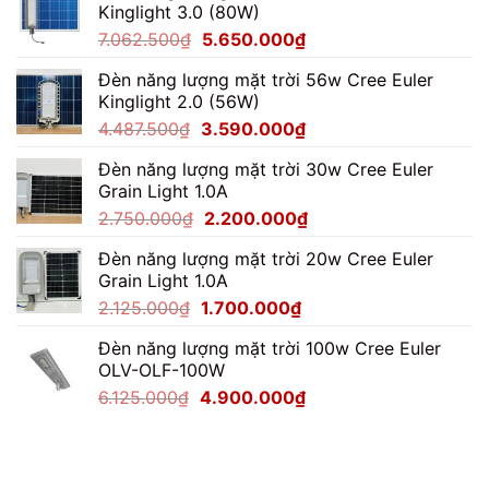
Kinglight 3.0 (80W)
Giá
Giá
7.062.500
₫
5.650.000
₫
gốc
hiện
Đèn năng lượng mặt trời 56w Cree Euler
là:
tại
Kinglight 2.0 (56W)
7.062.500₫.
là:
Giá
Giá
4.487.500
₫
3.590.000
₫
5.650.000₫.
gốc
hiện
Đèn năng lượng mặt trời 30w Cree Euler
là:
tại
Grain Light 1.0A
4.487.500₫.
là:
Giá
Giá
2.750.000
₫
2.200.000
₫
3.590.000₫.
gốc
hiện
Đèn năng lượng mặt trời 20w Cree Euler
là:
tại
Grain Light 1.0A
2.750.000₫.
là:
Giá
Giá
2.125.000
₫
1.700.000
₫
2.200.000₫.
gốc
hiện
Đèn năng lượng mặt trời 100w Cree Euler
là:
tại
OLV-OLF-100W
2.125.000₫.
là:
Giá
Giá
6.125.000
₫
4.900.000
₫
1.700.000₫.
gốc
hiện
là:
tại
6.125.000₫.
là:
4.900.000₫.