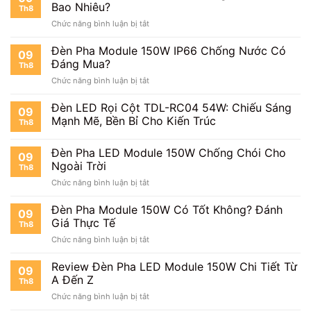
Module
Bao Nhiêu?
Th8
150W
ở
Chức năng bình luận bị tắt
Khung
Đèn
Hộp
Pha
Đèn Pha Module 150W IP66 Chống Nước Có
Sản
09
LED
Xuất
Đáng Mua?
Th8
Module
Tại
ở
Chức năng bình luận bị tắt
150W
Việt
Đèn
Công
Nam
Pha
Đèn LED Rọi Cột TDL-RC04 54W: Chiếu Sáng
Suất
09
Module
Thực
Mạnh Mẽ, Bền Bỉ Cho Kiến Trúc
Th8
150W
Bao
IP66
Nhiêu?
Đèn Pha LED Module 150W Chống Chói Cho
Chống
09
Nước
Ngoài Trời
Th8
Có
ở
Chức năng bình luận bị tắt
Đáng
Đèn
Mua?
Pha
Đèn Pha Module 150W Có Tốt Không? Đánh
09
LED
Giá Thực Tế
Th8
Module
ở
Chức năng bình luận bị tắt
150W
Đèn
Chống
Pha
Review Đèn Pha LED Module 150W Chi Tiết Từ
Chói
09
Module
Cho
A Đến Z
Th8
150W
Ngoài
ở
Chức năng bình luận bị tắt
Có
Trời
Review
Tốt