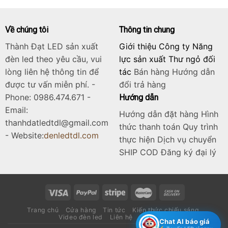
Về chúng tôi
Thông tin chung
Thành Đạt LED sản xuất
Giới thiệu Công ty Năng
đèn led theo yêu cầu, vui
lực sản xuất Thư ngỏ đối
lòng liên hệ thông tin để
tác
Bán hàng
Hướng dẫn
được tư vấn miễn phí. -
đổi trả hàng
Phone: 0986.474.671 -
Hướng dẫn
Email:
Hướng dẫn đặt hàng Hình
thanhdatledtdl@gmail.com
thức thanh toán Quy trình
- Website:
denledtdl.com
thực hiện Dịch vụ chuyển
SHIP COD Đăng ký đại lý
Trang chủ
Cửa hàng
Tin tức
Kiến thức chiếu sáng
Video đèn led
Liên hệ
Catalogue
Chat AI báo giá