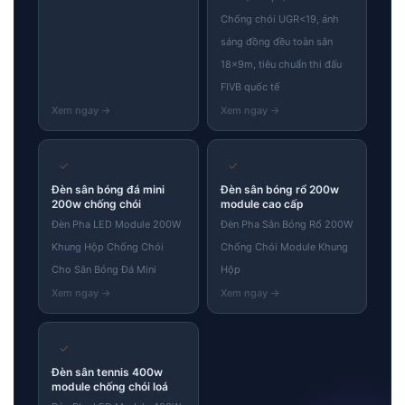
Chống chói UGR<19, ánh
sáng đồng đều toàn sân
18×9m, tiêu chuẩn thi đấu
FIVB quốc tế
✓
✓
Đèn sân bóng đá mini
Đèn sân bóng rổ 200w
200w chống chói
module cao cấp
Đèn Pha LED Module 200W
Đèn Pha Sân Bóng Rổ 200W
Khung Hộp Chống Chói
Chống Chói Module Khung
Cho Sân Bóng Đá Mini
Hộp
✓
Đèn sân tennis 400w
module chống chói loá