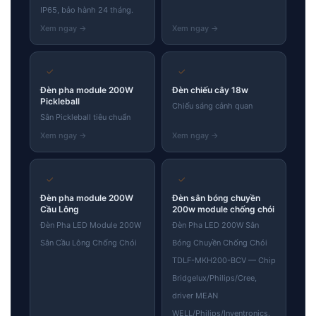
IP65, bảo hành 24 tháng.
✓
✓
Đèn pha module 200W
Đèn chiếu cây 18w
Pickleball
Chiếu sáng cảnh quan
Sân Pickleball tiêu chuẩn
✓
✓
Đèn pha module 200W
Đèn sân bóng chuyền
Cầu Lông
200w module chống chói
Đèn Pha LED Module 200W
Đèn Pha LED 200W Sân
Sân Cầu Lông Chống Chói
Bóng Chuyền Chống Chói
TDLF-MKH200-BCV — Chip
Bridgelux/Philips/Cree,
driver MEAN
WELL/Philips/Inventronics.