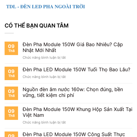
CÓ THỂ BẠN QUAN TÂM
Đèn Pha Module 150W Giá Bao Nhiêu? Cập
09
Nhật Mới Nhất
Th8
ở
Chức năng bình luận bị tắt
Đèn
Pha
Đèn Pha LED Module 150W Tuổi Thọ Bao Lâu?
09
Module
Th8
ở
Chức năng bình luận bị tắt
150W
Đèn
Giá
Pha
Nguồn đèn âm nước 160w: Chọn đúng, bền
Bao
09
LED
Nhiêu?
vững, tiết kiệm chi phí
Th8
Module
Cập
150W
Nhật
Tuổi
Đèn Pha Module 150W Khung Hộp Sản Xuất Tại
Mới
09
Thọ
Việt Nam
Nhất
Th8
Bao
ở
Chức năng bình luận bị tắt
Lâu?
Đèn
Pha
Đèn Pha LED Module 150W Công Suất Thực
09