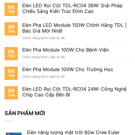
Đèn
Đèn LED Rọi Cột TDL-RC04 36W: Giải Pháp
Không?
09
Pha
Đánh
Chiếu Sáng Kiến Trúc Đỉnh Cao
Th8
LED
Giá
Module
Thực
Đèn Pha LED Module 150W Chính Hãng TDL |
150W
Tế
09
Chi
Báo Giá Mới Nhất
Th8
Tiết
ở
Chức năng bình luận bị tắt
Từ
Đèn
A
Pha
Đèn Pha Module 100W Cho Bệnh Viện
Đến
09
LED
Z
Th8
ở
Chức năng bình luận bị tắt
Module
Đèn
150W
Pha
Đèn Pha Module 100W Cho Trường Học
Chính
09
Module
Hãng
Th8
ở
Chức năng bình luận bị tắt
100W
TDL
Đèn
Cho
|
Pha
Bệnh
Đèn LED Rọi Cột TDL-RC04 24W: Công Nghệ
Báo
09
Module
Viện
Chip Cao Cấp Bền Bỉ
Giá
Th8
100W
Mới
Cho
Nhất
Trường
SẢN PHẨM MỚI
Học
Đèn năng lượng mặt trời 80w Cree Euler