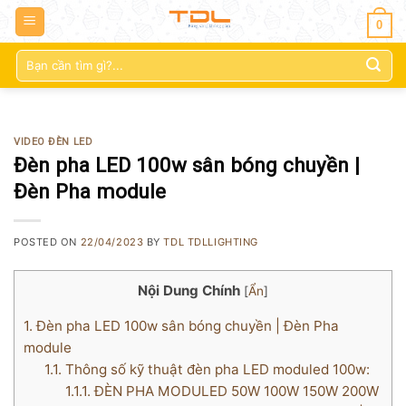
0
Tìm
kiếm:
VIDEO ĐÈN LED
Đèn pha LED 100w sân bóng chuyền |
Đèn Pha module
POSTED ON
22/04/2023
BY
TDL TDLLIGHTING
Nội Dung Chính
[
Ẩn
]
1.
Đèn pha LED 100w sân bóng chuyền | Đèn Pha
module
1.1.
Thông số kỹ thuật đèn pha LED moduled 100w:
1.1.1.
ĐÈN PHA MODULED 50W 100W 150W 200W