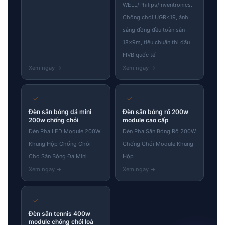
WELL/Philips/Inventronics.
Chống chói UGR<19, ánh
sáng đồng đều toàn sân
18×9m, tiêu chuẩn thi đấu
FIVB quốc tế
✓
✓
Đèn sân bóng đá mini
Đèn sân bóng rổ 200w
200w chống chói
module cao cấp
Đèn Pha LED Module 200W
Đèn Pha Sân Bóng Rổ 200W
Khung Hộp Chống Chói
Chống Chói Module Khung
Cho Sân Bóng Đá Mini
Hộp
✓
Đèn sân tennis 400w
module chống chói loá