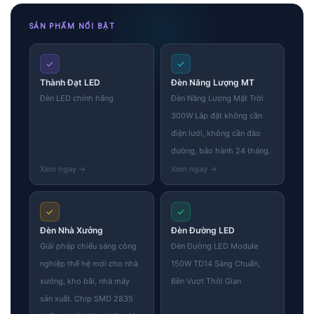
SẢN PHẨM NỔI BẬT
✓
✓
Thành Đạt LED
Đèn Năng Lượng MT
Đèn LED chính hãng
Đèn Năng Lượng Mặt Trời
300W Lắp đặt không cần
điện lưới, không cần đào
đường, bảo hành 24 tháng.
✓
✓
Đèn Nhà Xưởng
Đèn Đường LED
Giải pháp chiếu sáng công
Đèn Đường LED Module
nghiệp thế hệ mới cho nhà
150W TD14 Sáng Chuẩn,
xưởng, kho bãi, nhà máy
Bền Vượt Thời Gian
sản xuất. Chip SMD 2835