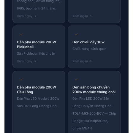
chống chói, driver hãng lớn,
IP65, bảo hành 24 tháng.
✓
✓
Đèn pha module 200W
Đèn chiếu cây 18w
Pickleball
Chiếu sáng cảnh quan
Sân Pickleball tiêu chuẩn
✓
✓
Đèn pha module 200W
Đèn sân bóng chuyền
Cầu Lông
200w module chống chói
Đèn Pha LED Module 200W
Đèn Pha LED 200W Sân
Sân Cầu Lông Chống Chói
Bóng Chuyền Chống Chói
TDLF-MKH200-BCV — Chip
Bridgelux/Philips/Cree,
driver MEAN