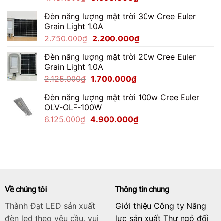
gốc
hiện
Đèn năng lượng mặt trời 30w Cree Euler
là:
tại
Grain Light 1.0A
4.487.500₫.
là:
Giá
Giá
2.750.000
₫
2.200.000
₫
3.590.000₫.
gốc
hiện
Đèn năng lượng mặt trời 20w Cree Euler
là:
tại
Grain Light 1.0A
2.750.000₫.
là:
Giá
Giá
2.125.000
₫
1.700.000
₫
2.200.000₫.
gốc
hiện
Đèn năng lượng mặt trời 100w Cree Euler
là:
tại
OLV-OLF-100W
2.125.000₫.
là:
Giá
Giá
6.125.000
₫
4.900.000
₫
1.700.000₫.
gốc
hiện
là:
tại
6.125.000₫.
là:
4.900.000₫.
Về chúng tôi
Thông tin chung
Thành Đạt LED sản xuất
Giới thiệu Công ty Năng
đèn led theo yêu cầu, vui
lực sản xuất Thư ngỏ đối