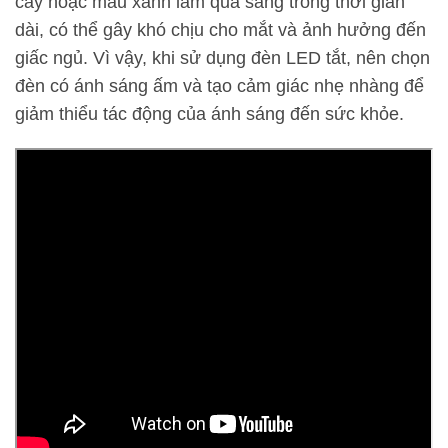
cây hoặc màu xanh lam quá sáng trong thời gian
dài, có thể gây khó chịu cho mắt và ảnh hưởng đến
giấc ngủ. Vì vậy, khi sử dụng đèn LED tắt, nên chọn
đèn có ánh sáng ấm và tạo cảm giác nhẹ nhàng để
giảm thiểu tác động của ánh sáng đến sức khỏe.