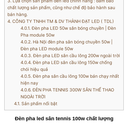
3.
Lựa chọn sản phẩm đèn led chính hãng : đảm bảo
chất lượng sản phẩm, cũng như chế độ bảo hành sau
bán hàng.
4.
CÔNG TY TNHH TM & DV THÀNH ĐẠT LED ( TDL)
4.0.1.
Đèn pha LED 50w sân bóng chuyền | Đèn
Pha module 50w
4.0.2.
Hà Nội đèn pha sân bóng chuyền 50w |
Đèn pha LED module 50w
4.0.3.
Đèn pha LED sân cầu lông 200w ngoài trời
4.0.4.
Đèn pha LED sân cầu lông 150w chống
chói hiệu quả
4.0.5.
Đèn pha sân cầu lông 100w bán chạy nhất
hiện nay
4.0.6.
ĐÈN PHA TENNIS 300W SÂN THỂ THAO
NGOÀI TRỜI
4.1.
Sản phẩm nổi bật
Đèn pha led sân tennis 100w chất lượng