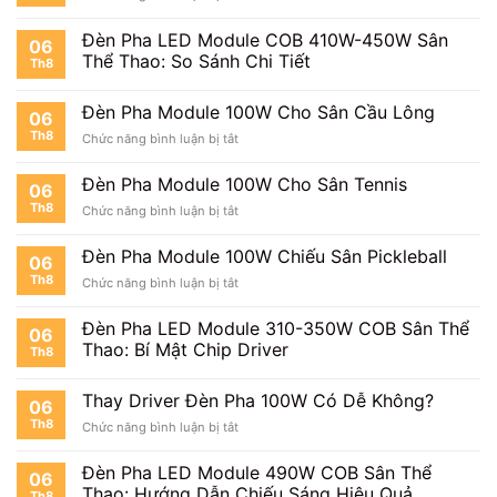
Đèn
Pha
Đèn Pha LED Module COB 410W-450W Sân
06
Module
Thể Thao: So Sánh Chi Tiết
Th8
100W
Cho
Sân
Đèn Pha Module 100W Cho Sân Cầu Lông
06
Bóng
Th8
ở
Chức năng bình luận bị tắt
Mini
Đèn
Pha
Đèn Pha Module 100W Cho Sân Tennis
06
Module
Th8
ở
Chức năng bình luận bị tắt
100W
Đèn
Cho
Pha
Sân
Đèn Pha Module 100W Chiếu Sân Pickleball
06
Module
Cầu
Th8
ở
Chức năng bình luận bị tắt
100W
Lông
Đèn
Cho
Pha
Sân
Đèn Pha LED Module 310-350W COB Sân Thể
06
Module
Tennis
Thao: Bí Mật Chip Driver
Th8
100W
Chiếu
Sân
Thay Driver Đèn Pha 100W Có Dễ Không?
06
Pickleball
Th8
ở
Chức năng bình luận bị tắt
Thay
Driver
Đèn Pha LED Module 490W COB Sân Thể
06
Đèn
Thao: Hướng Dẫn Chiếu Sáng Hiệu Quả
Th8