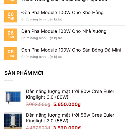
Pha
100W
Có
Đèn Pha Module 100W Cho Kho Hàng
06
Dễ
Th8
ở
Chức năng bình luận bị tắt
Không?
Đèn
Pha
Đèn Pha Module 100W Cho Nhà Xưởng
06
Module
Th8
ở
Chức năng bình luận bị tắt
100W
Đèn
Cho
Pha
Kho
Đèn Pha Module 100W Cho Sân Bóng Đá Mini
06
Module
Hàng
Th8
ở
Chức năng bình luận bị tắt
100W
Đèn
Cho
Pha
Nhà
Module
SẢN PHẨM MỚI
Xưởng
100W
Cho
Sân
Đèn năng lượng mặt trời 80w Cree Euler
Bóng
Đá
Kinglight 3.0 (80W)
Mini
Giá
Giá
7.062.500
₫
5.650.000
₫
gốc
hiện
Đèn năng lượng mặt trời 56w Cree Euler
là:
tại
Kinglight 2.0 (56W)
7.062.500₫.
là:
Giá
Giá
4.487.500
₫
3.590.000
₫
5.650.000₫.