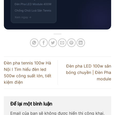
Đèn Pha LED Module 400W
Chống Chói Loá Sân Tennis
Đèn pha tennis 100w Hà
Đèn pha LED 100w sân
Nội l Tìm hiểu đèn led
bóng chuyền | Đèn Pha
500w công suất lớn, tiết
module
kiệm điện
Để lại một bình luận
Email của bạn sẽ không được hiển thị công khai.