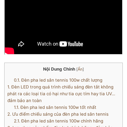
Nội Dung Chính
[
Ẩn
]
0.1.
Đèn pha led sân tennis 100w chất lượng
1.
Đèn LED trong quá trình chiếu sáng đèn tắt không
phát ra các loại tia có hại như tia cực tím hay tia UV…
đảm bảo an toàn
1.1.
Đèn pha led sân tennis 100w tốt nhất
2.
Ưu điểm chiếu sáng của đèn pha led sân tennis
2.1.
Đèn pha led sân tennis 100w chính hãng