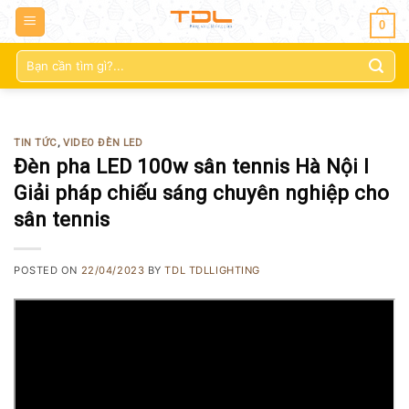
0
Tìm
kiếm:
TIN TỨC
,
VIDEO ĐÈN LED
Đèn pha LED 100w sân tennis Hà Nội l
Giải pháp chiếu sáng chuyên nghiệp cho
sân tennis
POSTED ON
22/04/2023
BY
TDL TDLLIGHTING