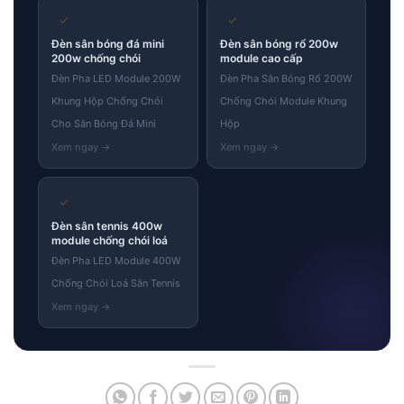
✓
✓
Đèn sân bóng đá mini
Đèn sân bóng rổ 200w
200w chống chói
module cao cấp
Đèn Pha LED Module 200W
Đèn Pha Sân Bóng Rổ 200W
Khung Hộp Chống Chói
Chống Chói Module Khung
Cho Sân Bóng Đá Mini
Hộp
✓
Đèn sân tennis 400w
module chống chói loá
Đèn Pha LED Module 400W
Chống Chói Loá Sân Tennis