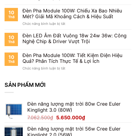
Trời?
Đèn
Kỹ
Pha
Thuật
Đèn Pha Module 100W: Chiếu Xa Bao Nhiêu
10
Module
|
Mét? Giải Mã Khoảng Cách & Hiệu Suất
Th8
100W
Hướng
ở
Chức năng bình luận bị tắt
220V:
Dẫn
Đèn
Chiếu
Từng
Pha
Đèn LED Âm Đất Vuông 18w 24w 36w: Công
Sáng
Bước
10
Module
Mạnh
Chi
Nghệ Chip & Driver Vượt Trội
Th8
100W:
Mẽ,
Tiết
Chiếu
Bền
Đèn Pha Module 100W: Tiết Kiệm Điện Hiệu
Xa
Bỉ
10
Bao
Quả? Phân Tích Thực Tế & Lợi Ích
Mọi
Th8
Nhiêu
Công
ở
Chức năng bình luận bị tắt
Mét?
Trình
Đèn
Giải
Cùng
Pha
Mã
Thành
Module
SẢN PHẨM MỚI
Khoảng
Đạt
100W:
Cách
LED
Tiết
&
Kiệm
Hiệu
Đèn năng lượng mặt trời 80w Cree Euler
Điện
Suất
Kinglight 3.0 (80W)
Hiệu
Quả?
Giá
Giá
7.062.500
₫
5.650.000
₫
Phân
gốc
hiện
Tích
Đèn năng lượng mặt trời 56w Cree Euler
là:
tại
Thực
Kinglight 2.0 (56W)
Tế