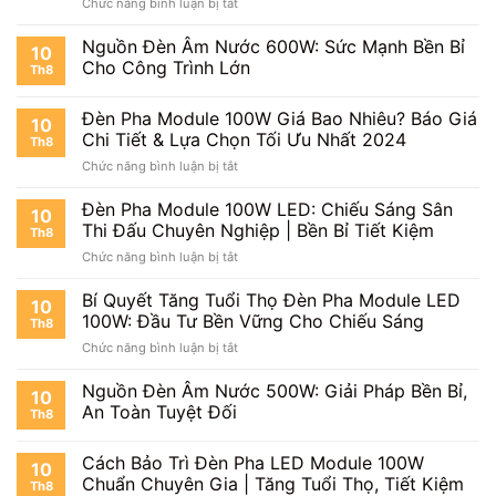
ở
Chức năng bình luận bị tắt
Đèn
Pha
Nguồn Đèn Âm Nước 600W: Sức Mạnh Bền Bỉ
10
Module
Cho Công Trình Lớn
Th8
100W
LED:
Đèn Pha Module 100W Giá Bao Nhiêu? Báo Giá
Có
10
Nên
Chi Tiết & Lựa Chọn Tối Ưu Nhất 2024
Th8
Mua?
ở
Chức năng bình luận bị tắt
Ưu
Đèn
Nhược
Pha
Đèn Pha Module 100W LED: Chiếu Sáng Sân
Điểm
10
Module
Thi Đấu Chuyên Nghiệp | Bền Bỉ Tiết Kiệm
&
Th8
100W
Lời
ở
Chức năng bình luận bị tắt
Giá
Khuyên
Đèn
Bao
Từ
Pha
Bí Quyết Tăng Tuổi Thọ Đèn Pha Module LED
Nhiêu?
10
Chuyên
Module
Báo
100W: Đầu Tư Bền Vững Cho Chiếu Sáng
Gia!
Th8
100W
Giá
ở
Chức năng bình luận bị tắt
LED:
Chi
Bí
Chiếu
Tiết
Quyết
Nguồn Đèn Âm Nước 500W: Giải Pháp Bền Bỉ,
Sáng
&
10
Tăng
Sân
An Toàn Tuyệt Đối
Lựa
Th8
Tuổi
Thi
Chọn
Thọ
Đấu
Tối
Cách Bảo Trì Đèn Pha LED Module 100W
Đèn
Chuyên
10
Ưu
Pha
Chuẩn Chuyên Gia | Tăng Tuổi Thọ, Tiết Kiệm
Nghiệp
Nhất
Th8