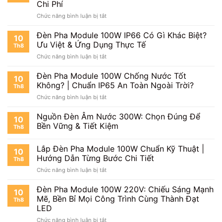
Module
|
Chi Phí
2024
LED
Bền
ở
Chức năng bình luận bị tắt
100W:
Bỉ
Cách
Đầu
Tiết
Bảo
Đèn Pha Module 100W IP66 Có Gì Khác Biệt?
Tư
Kiệm
10
Trì
Bền
Ưu Việt & Ứng Dụng Thực Tế
Th8
Đèn
Vững
ở
Chức năng bình luận bị tắt
Pha
Cho
Đèn
LED
Chiếu
Pha
Đèn Pha Module 100W Chống Nước Tốt
Module
Sáng
10
Module
100W
Không? | Chuẩn IP65 An Toàn Ngoài Trời?
Th8
100W
Chuẩn
ở
Chức năng bình luận bị tắt
IP66
Chuyên
Đèn
Có
Gia
Pha
Nguồn Đèn Âm Nước 300W: Chọn Đúng Để
Gì
|
10
Module
Khác
Bền Vững & Tiết Kiệm
Tăng
Th8
100W
Biệt?
Tuổi
Chống
Ưu
Thọ,
Lắp Đèn Pha Module 100W Chuẩn Kỹ Thuật |
Nước
Việt
10
Tiết
Tốt
Hướng Dẫn Từng Bước Chi Tiết
&
Kiệm
Th8
Không?
Ứng
Chi
ở
Chức năng bình luận bị tắt
|
Dụng
Phí
Lắp
Chuẩn
Thực
Đèn
Đèn Pha Module 100W 220V: Chiếu Sáng Mạnh
IP65
10
Tế
Pha
Mẽ, Bền Bỉ Mọi Công Trình Cùng Thành Đạt
An
Th8
Module
Toàn
LED
100W
Ngoài
ở
Chức năng bình luận bị tắt
Chuẩn