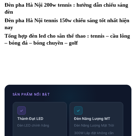
Đèn pha Hà Nội 200w tennis : hướng dẫn chiếu sáng
đèn
Đèn pha Hà Nội tennis 150w chiếu sáng tốt nhất hiện
nay
Tổng hợp đèn led cho sân thể thao : tennis – cầu lông
– bóng đá – bóng chuyền – golf
SẢN PHẨM NỔI BẬT
✓
✓
Thành Đạt LED
Đèn Năng Lượng MT
Đèn LED chính hãng
Đèn Năng Lượng Mặt Trời
300W Lắp đặt không cần