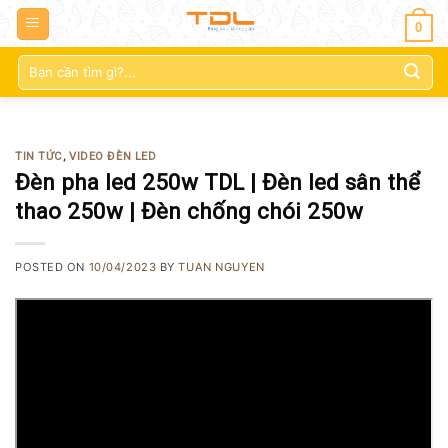
0
Tìm
kiếm:
TIN TỨC
,
VIDEO ĐÈN LED
Đèn pha led 250w TDL | Đèn led sân thể
thao 250w | Đèn chống chói 250w
POSTED ON
10/04/2023
BY
TUAN NGUYEN