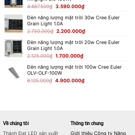
7.062.500₫.
là:
&
Giá
Giá
4.487.500
₫
3.590.000
₫
5.650.000₫.
Lợi
gốc
hiện
Ích
Đèn năng lượng mặt trời 30w Cree Euler
là:
tại
Grain Light 1.0A
4.487.500₫.
là:
Giá
Giá
2.750.000
₫
2.200.000
₫
3.590.000₫.
gốc
hiện
Đèn năng lượng mặt trời 20w Cree Euler
là:
tại
Grain Light 1.0A
2.750.000₫.
là:
Giá
Giá
2.125.000
₫
1.700.000
₫
2.200.000₫.
gốc
hiện
Đèn năng lượng mặt trời 100w Cree Euler
là:
tại
OLV-OLF-100W
2.125.000₫.
là:
Giá
Giá
6.125.000
₫
4.900.000
₫
1.700.000₫.
gốc
hiện
là:
tại
6.125.000₫.
là:
4.900.000₫.
Về chúng tôi
Thông tin chung
Thành Đạt LED sản xuất
Giới thiệu Công ty Năng