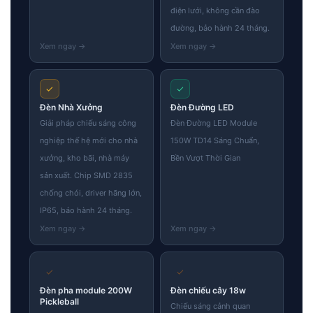
điện lưới, không cần đào
đường, bảo hành 24 tháng.
✓
✓
Đèn Nhà Xưởng
Đèn Đường LED
Giải pháp chiếu sáng công
Đèn Đường LED Module
nghiệp thế hệ mới cho nhà
150W TD14 Sáng Chuẩn,
xưởng, kho bãi, nhà máy
Bền Vượt Thời Gian
sản xuất. Chip SMD 2835
chống chói, driver hãng lớn,
IP65, bảo hành 24 tháng.
✓
✓
Đèn pha module 200W
Đèn chiếu cây 18w
Pickleball
Chiếu sáng cảnh quan