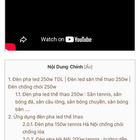
Nội Dung Chính
[
Ẩn
]
1.
Đèn pha led 250w TDL | Đèn led sân thể thao 250w |
Đèn chống chói 250w
1.1.
Đèn pha led thể thao 250w : Sân tennis, sân
bóng đá, sân cầu lông, sân bóng chuyền, sân bóng
bàn ….
2.
Ứng dụng đèn pha led thể thao
2.0.1.
Đèn pha 150w tennis Hà Nội chống chói
chống lóa
2.0.2.
Đèn pha Hà Nội 200w tennis : hướng dẫn