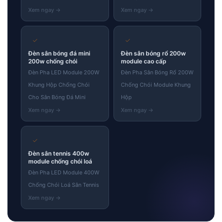
✓
✓
Đèn sân bóng đá mini
Đèn sân bóng rổ 200w
200w chống chói
module cao cấp
Đèn Pha LED Module 200W
Đèn Pha Sân Bóng Rổ 200W
Khung Hộp Chống Chói
Chống Chói Module Khung
Cho Sân Bóng Đá Mini
Hộp
✓
Đèn sân tennis 400w
module chống chói loá
Đèn Pha LED Module 400W
Chống Chói Loá Sân Tennis