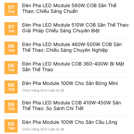
Đèn Pha LED Module 560W COB Sân Thể
07
Thao: Chiếu Sáng Chuẩn
Th8
Đèn Pha LED Module 510W COB Sân Thể Thao:
07
Giải Pháp Chiếu Sáng Chuyên Biệt
Th8
Đèn Pha LED Module 460W-500W COB Sân
06
Thể Thao: Chiếu Sáng Chuyên Nghiệp
Th8
Đèn Pha LED Module COB 360-400W: Bí Mật
06
Sân Thể Thao
Th8
Đèn Pha Module 100W Cho Sân Bóng Mini
06
Th8
ở
Chức năng bình luận bị tắt
Đèn
Pha
Đèn Pha LED Module COB 410W-450W Sân
06
Module
Thể Thao: So Sánh Chi Tiết
Th8
100W
Cho
Sân
Đèn Pha Module 100W Cho Sân Cầu Lông
06
Bóng
Th8
ở
Chức năng bình luận bị tắt
Mini