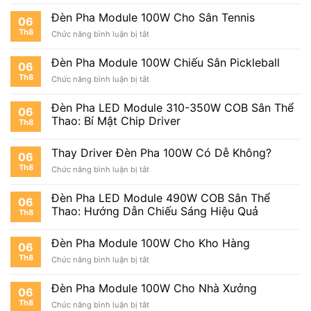
Đèn
Pha
Đèn Pha Module 100W Cho Sân Tennis
06
Module
Th8
ở
Chức năng bình luận bị tắt
100W
Đèn
Cho
Pha
Sân
Đèn Pha Module 100W Chiếu Sân Pickleball
06
Module
Cầu
Th8
ở
Chức năng bình luận bị tắt
100W
Lông
Đèn
Cho
Pha
Sân
Đèn Pha LED Module 310-350W COB Sân Thể
06
Module
Tennis
Thao: Bí Mật Chip Driver
Th8
100W
Chiếu
Sân
Thay Driver Đèn Pha 100W Có Dễ Không?
06
Pickleball
Th8
ở
Chức năng bình luận bị tắt
Thay
Driver
Đèn Pha LED Module 490W COB Sân Thể
06
Đèn
Thao: Hướng Dẫn Chiếu Sáng Hiệu Quả
Th8
Pha
100W
Có
Đèn Pha Module 100W Cho Kho Hàng
06
Dễ
Th8
ở
Chức năng bình luận bị tắt
Không?
Đèn
Pha
Đèn Pha Module 100W Cho Nhà Xưởng
06
Module
Th8
ở
Chức năng bình luận bị tắt
100W