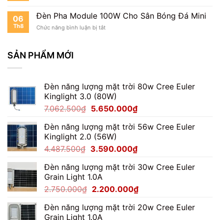
Đèn
Cho
Pha
Kho
Đèn Pha Module 100W Cho Sân Bóng Đá Mini
06
Module
Hàng
Th8
ở
Chức năng bình luận bị tắt
100W
Đèn
Cho
Pha
Nhà
Module
SẢN PHẨM MỚI
Xưởng
100W
Cho
Sân
Đèn năng lượng mặt trời 80w Cree Euler
Bóng
Đá
Kinglight 3.0 (80W)
Mini
Giá
Giá
7.062.500
₫
5.650.000
₫
gốc
hiện
Đèn năng lượng mặt trời 56w Cree Euler
là:
tại
Kinglight 2.0 (56W)
7.062.500₫.
là:
Giá
Giá
4.487.500
₫
3.590.000
₫
5.650.000₫.
gốc
hiện
Đèn năng lượng mặt trời 30w Cree Euler
là:
tại
Grain Light 1.0A
4.487.500₫.
là:
Giá
Giá
2.750.000
₫
2.200.000
₫
3.590.000₫.
gốc
hiện
Đèn năng lượng mặt trời 20w Cree Euler
là:
tại
Grain Light 1.0A
2.750.000₫.
là: