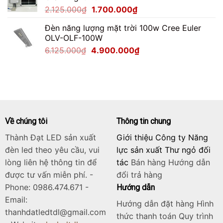
Giá
Giá
2.125.000
₫
1.700.000
₫
2.200.000₫.
gốc
hiện
Đèn năng lượng mặt trời 100w Cree Euler
là:
tại
OLV-OLF-100W
2.125.000₫.
là:
Giá
Giá
6.125.000
₫
4.900.000
₫
1.700.000₫.
gốc
hiện
là:
tại
6.125.000₫.
là:
4.900.000₫.
Về chúng tôi
Thông tin chung
Thành Đạt LED sản xuất
Giới thiệu Công ty Năng
đèn led theo yêu cầu, vui
lực sản xuất Thư ngỏ đối
lòng liên hệ thông tin để
tác
Bán hàng
Hướng dẫn
được tư vấn miễn phí. -
đổi trả hàng
Phone: 0986.474.671 -
Hướng dẫn
Email:
Hướng dẫn đặt hàng Hình
thanhdatledtdl@gmail.com
thức thanh toán Quy trình