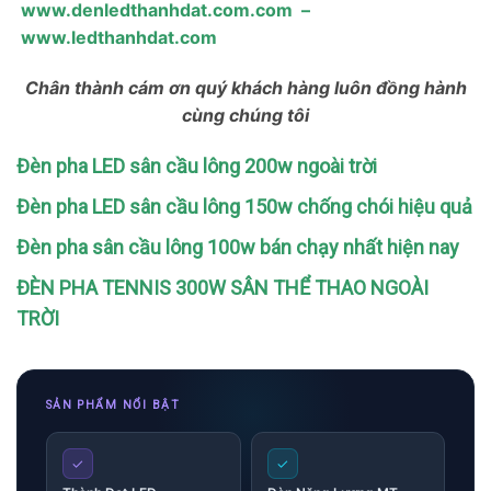
www.denledthanhdat.com.com
–
www.ledthanhdat.com
Chân thành cám ơn quý khách hàng luôn đồng hành
cùng chúng tôi
Đèn pha LED sân cầu lông 200w ngoài trời
Đèn pha LED sân cầu lông 150w chống chói hiệu quả
Đèn pha sân cầu lông 100w bán chạy nhất hiện nay
ĐÈN PHA TENNIS 300W SÂN THỂ THAO NGOÀI
TRỜI
SẢN PHẨM NỔI BẬT
✓
✓