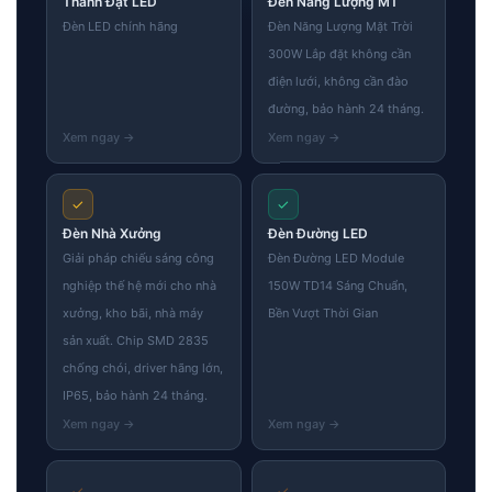
Thành Đạt LED
Đèn Năng Lượng MT
Đèn LED chính hãng
Đèn Năng Lượng Mặt Trời
300W Lắp đặt không cần
điện lưới, không cần đào
đường, bảo hành 24 tháng.
✓
✓
Đèn Nhà Xưởng
Đèn Đường LED
Giải pháp chiếu sáng công
Đèn Đường LED Module
nghiệp thế hệ mới cho nhà
150W TD14 Sáng Chuẩn,
xưởng, kho bãi, nhà máy
Bền Vượt Thời Gian
sản xuất. Chip SMD 2835
chống chói, driver hãng lớn,
IP65, bảo hành 24 tháng.
✓
✓