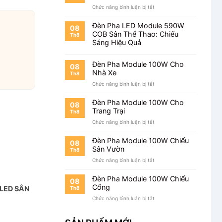
ở
Chức năng bình luận bị tắt
Cho
Đèn
Trường
Pha
Học
Đèn Pha LED Module 590W
08
Module
COB Sân Thể Thao: Chiếu
Th8
100W
Sáng Hiệu Quả
Cho
Khuôn
Viên
Đèn Pha Module 100W Cho
08
Nhà Xe
Th8
ở
Chức năng bình luận bị tắt
Đèn
Pha
Đèn Pha Module 100W Cho
08
Module
Trang Trại
Th8
100W
ở
Chức năng bình luận bị tắt
Cho
Đèn
Nhà
Pha
Xe
Đèn Pha Module 100W Chiếu
08
Module
Sân Vườn
Th8
100W
ở
Chức năng bình luận bị tắt
Cho
Đèn
Trang
Pha
Trại
Đèn Pha Module 100W Chiếu
08
Module
Cổng
 LED SÂN
Th8
100W
ở
Chức năng bình luận bị tắt
Chiếu
Đèn
Sân
Pha
Vườn
Module