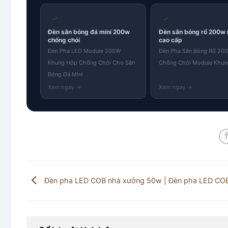
✓
✓
Đèn sân bóng đá mini 200w
Đèn sân bóng rổ 200w
chống chói
cao cấp
Đèn Pha LED Module 200W
Đèn Pha Sân Bóng Rổ 20
Khung Hộp Chống Chói Cho Sân
Chống Chói Module Khun
Bóng Đá Mini
Đèn pha LED COB nhà xưởng 50w | Đèn pha LED C