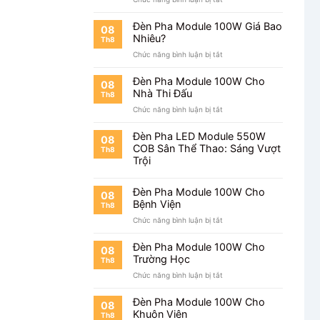
Đèn
Pha
Đèn Pha Module 100W Giá Bao
08
Module
Nhiêu?
Th8
100W
ở
Chức năng bình luận bị tắt
Chiếu
Đèn
Nhà
Pha
Xưởng
Đèn Pha Module 100W Cho
08
Module
Nhà Thi Đấu
Th8
100W
ở
Chức năng bình luận bị tắt
Giá
Đèn
Bao
Pha
Nhiêu?
Đèn Pha LED Module 550W
08
Module
COB Sân Thể Thao: Sáng Vượt
Th8
100W
Trội
Cho
Nhà
Thi
Đèn Pha Module 100W Cho
08
Đấu
Bệnh Viện
Th8
ở
Chức năng bình luận bị tắt
Đèn
Pha
Đèn Pha Module 100W Cho
08
Module
Trường Học
Th8
100W
ở
Chức năng bình luận bị tắt
Cho
Đèn
Bệnh
Pha
Viện
Đèn Pha Module 100W Cho
08
Module
Khuôn Viên
Th8
100W