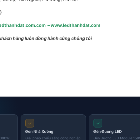
)
edthanhdat.com.com
–
www.ledthanhdat.com
khách hàng luôn đồng hành cùng chúng tôi
Skip
to
content
✓
✓
Đèn Nhà Xưởng
Đèn Đường LED
i 300W
Giải pháp chiếu sáng công nghiệp
Đèn Đường LED Module 15