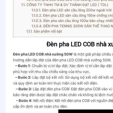
1.1.
CÔNG TY TNHH TM & DV THÀNH ĐẠT LED ( TDL)
1.1.0.1.
Đèn pha LED sân cầu lông 200w ngoài trời
1.1.0.2.
Đèn pha LED sân cầu lông 150w chống chó
1.1.0.3.
Đèn pha sân cầu lông 100w bán chạy nhất
1.1.0.4.
ĐÈN PHA TENNIS 300W SÂN THỂ THAO N
1.1.1.
Sản phẩm nổi bật
Đèn pha LED COB nhà x
Đèn pha LED COB nhà xưởng 50W
là một giải pháp chiếu 
hướng dẫn lắp đặt của đèn pha LED COB nhà xưởng 50W.
– Bước 1:
Chuẩn bị vị trí lắp đặt: Xác định vị trí cần lắp 
phù hợp với nhu cầu chiếu sáng của khu vực.
– Bước 2:
Lắp đặt bộ kết nối: Sử dụng bộ kết nối để kết 
và quy định an toàn khi thực hiện các kết nối điện.
– Bước 3:
Lắp đặt đèn pha COB: Đặt đèn pha COB vào vị tr
bảo rằng đèn được lắp đặt chắc chắn và không bị lệch hư
– Bước 4:
Kết nối điện: Kết nối đèn pha COB với nguồn đ
cấp ổn định và an toàn cho đèn.