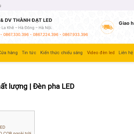
g
& DV THÀNH ĐẠT LED
Giao h
 La Khê – Hà Đông – Hà Nội.
- 0867.330.396 - 0867.224.396 - 0867.933.396
Cửa hàng
Tin tức
Kiến thức chiếu sáng
Video đèn led
Liên hệ
ất lượng | Đèn pha LED
LED
 COB ngoài trời