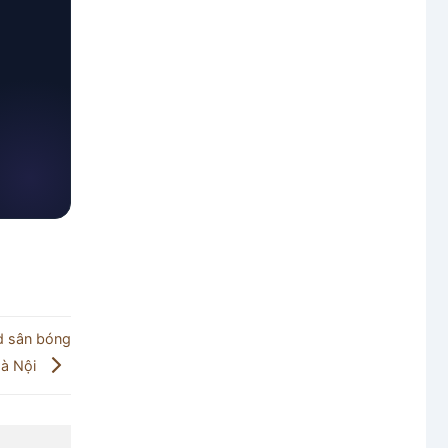
d sân bóng
à Nội