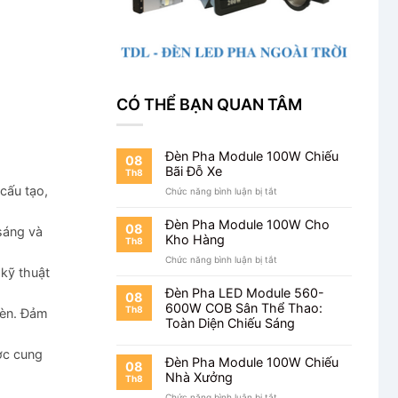
CÓ THỂ BẠN QUAN TÂM
Đèn Pha Module 100W Chiếu
08
Bãi Đỗ Xe
Th8
cấu tạo,
ở
Chức năng bình luận bị tắt
Đèn
Pha
Đèn Pha Module 100W Cho
08
 sáng và
Module
Kho Hàng
Th8
100W
ở
Chức năng bình luận bị tắt
Chiếu
kỹ thuật
Đèn
Bãi
Pha
Đỗ
Đèn Pha LED Module 560-
08
Module
Xe
600W COB Sân Thể Thao:
Th8
đèn. Đảm
100W
Toàn Diện Chiếu Sáng
Cho
Kho
ợc cung
Hàng
Đèn Pha Module 100W Chiếu
08
Nhà Xưởng
Th8
ở
Chức năng bình luận bị tắt