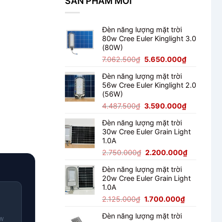
SẢN PHẨM MỚI
100W
Chiếu
Cổng
Đèn năng lượng mặt trời
80w Cree Euler Kinglight 3.0
(80W)
Giá
Giá
7.062.500
₫
5.650.000
₫
gốc
hiện
Đèn năng lượng mặt trời
là:
tại
56w Cree Euler Kinglight 2.0
7.062.500₫.
là:
(56W)
5.650.000
Giá
Giá
4.487.500
₫
3.590.000
₫
gốc
hiện
Đèn năng lượng mặt trời
là:
tại
30w Cree Euler Grain Light
4.487.500₫.
là:
1.0A
3.590.000
Giá
Giá
2.750.000
₫
2.200.000
₫
gốc
hiện
Đèn năng lượng mặt trời
là:
tại
20w Cree Euler Grain Light
2.750.000₫.
là:
1.0A
2.200.000
Giá
Giá
2.125.000
₫
1.700.000
₫
gốc
hiện
Đèn năng lượng mặt trời
là:
tại
0W