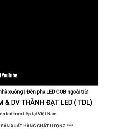
hà xưởng | Đèn pha LED COB ngoài trời
 & DV THÀNH ĐẠT LED ( TDL)
èn led trực tiếp tại Việt Nam
Ỉ SẢN XUẤT HÀNG CHẤT LƯỢNG ***