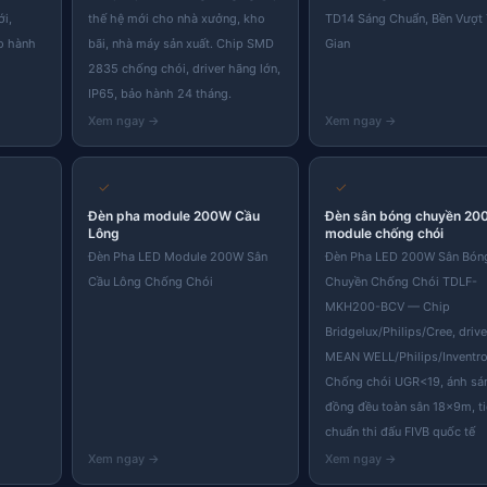
ới,
thế hệ mới cho nhà xưởng, kho
TD14 Sáng Chuẩn, Bền Vượt
o hành
bãi, nhà máy sản xuất. Chip SMD
Gian
2835 chống chói, driver hãng lớn,
IP65, bảo hành 24 tháng.
✓
✓
Đèn pha module 200W Cầu
Đèn sân bóng chuyền 20
Lông
module chống chói
Đèn Pha LED Module 200W Sân
Đèn Pha LED 200W Sân Bón
Cầu Lông Chống Chói
Chuyền Chống Chói TDLF-
MKH200-BCV — Chip
Bridgelux/Philips/Cree, drive
MEAN WELL/Philips/Inventro
Chống chói UGR<19, ánh sá
đồng đều toàn sân 18×9m, t
chuẩn thi đấu FIVB quốc tế