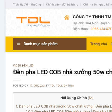
Tích lũy điểm thưởng
Chính sách đổi trả hàng
Chính sách giao hàn
CÔNG TY TNHH TM 
Địa chỉ: 364 Ngô Quyền –
Điện thoại
:
0986.474.671 
Danh mục sản phẩm
Trang chủ
VIDEO ĐÈN LED
Đèn pha LED COB nhà xưởng 50w ch
POSTED ON
17/06/2023
BY
TDL TDLLIGHTING
Nội Dung Chính
[
Ẩn
]
1.
Đèn pha LED COB nhà xưởng 50w chất lượng | Đèn pha 
1.0.1.
Đèn pha LED COB 50w nhà xưởng | Đèn pha LED