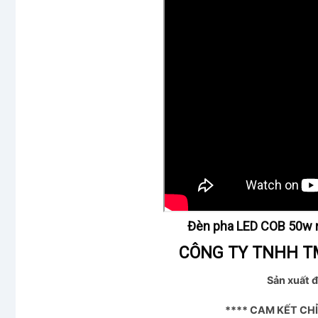
Đèn pha LED COB 50w n
CÔNG TY TNHH TM
Sản xuất đ
**** CAM KẾT CH