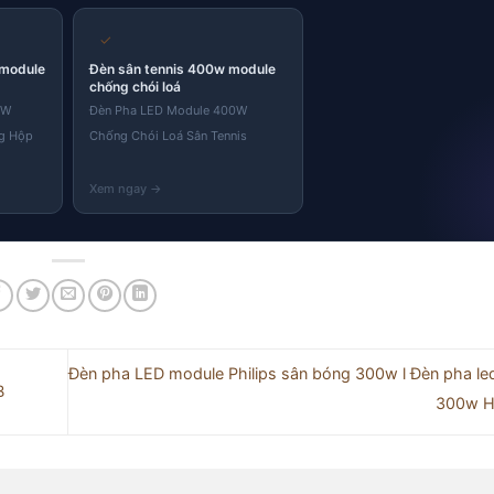
✓
 module
Đèn sân tennis 400w module
chống chói loá
0W
Đèn Pha LED Module 400W
g Hộp
Chống Chói Loá Sân Tennis
Đèn pha LED module Philips sân bóng 300w l Đèn pha le
OB
300w H