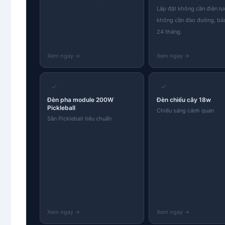
Lắp đặt không cần điện lư
không cần đào đường, bả
24 tháng.
✓
✓
Đèn pha module 200W
Đèn chiếu cây 18w
Pickleball
Chiếu sáng cảnh quan
Sân Pickleball tiêu chuẩn