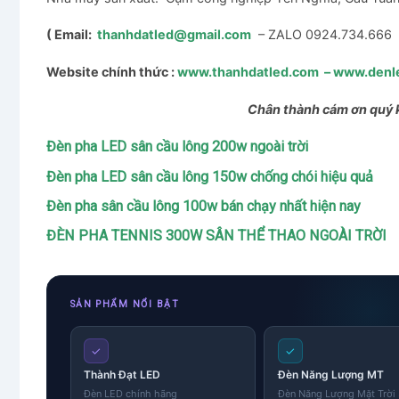
( Email:
thanhdatled@gmail.com
– ZALO 0924.734.666
Website chính thức :
www.thanhdatled.com
–
www.denl
Chân thành cám ơn quý 
Đèn pha LED sân cầu lông 200w ngoài trời
Đèn pha LED sân cầu lông 150w chống chói hiệu quả
Đèn pha sân cầu lông 100w bán chạy nhất hiện nay
ĐÈN PHA TENNIS 300W SÂN THỂ THAO NGOÀI TRỜI
SẢN PHẨM NỔI BẬT
✓
✓
Thành Đạt LED
Đèn Năng Lượng MT
Đèn LED chính hãng
Đèn Năng Lượng Mặt Trờ