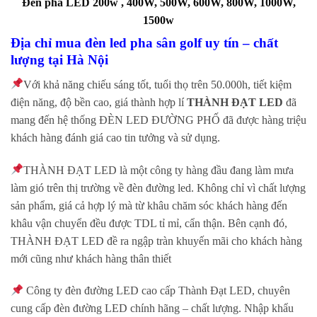
Đèn pha LED 200w , 400W, 500W, 600W, 800W, 1000W,
1500w
Địa chỉ mua đèn led pha sân golf uy tín – chất
lượng tại Hà Nội
Với khả năng chiếu sáng tốt, tuổi thọ trên 50.000h, tiết kiệm
Skip
điện năng, độ bền cao, giá thành hợp lí
THÀNH ĐẠT LED
đã
to
mang đến hệ thống ĐÈN LED ĐƯỜNG PHỐ đã được hàng triệu
content
khách hàng đánh giá cao tin tưởng và sử dụng.
THÀNH ĐẠT LED là một công ty hàng đầu đang làm mưa
làm gió trên thị trường về đèn đường led. Không chỉ vì chất lượng
sản phẩm, giá cả hợp lý mà từ khâu chăm sóc khách hàng đến
khâu vận chuyển đều được TDL tỉ mỉ, cẩn thận. Bên cạnh đó,
THÀNH ĐẠT LED đề ra ngập tràn khuyến mãi cho khách hàng
mới cũng như khách hàng thân thiết
Công ty đèn đường LED cao cấp Thành Đạt LED, chuyên
cung cấp đèn đường LED chính hãng – chất lượng. Nhập khẩu