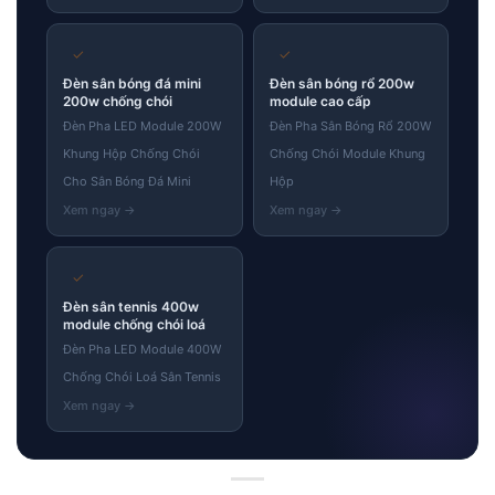
✓
✓
Đèn sân bóng đá mini
Đèn sân bóng rổ 200w
200w chống chói
module cao cấp
Đèn Pha LED Module 200W
Đèn Pha Sân Bóng Rổ 200W
Khung Hộp Chống Chói
Chống Chói Module Khung
Cho Sân Bóng Đá Mini
Hộp
✓
Đèn sân tennis 400w
module chống chói loá
Đèn Pha LED Module 400W
Chống Chói Loá Sân Tennis