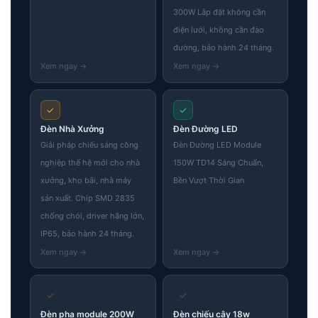
300W Lắp đặt không cần
điện lưới, không cần đào
đường, bảo hành 24 tháng.
✓
✓
Đèn Nhà Xưởng
Đèn Đường LED
Giải pháp chiếu sáng công
Đèn Đường LED Module
nghiệp thế hệ mới cho nhà
150W TD14 Sáng Chuẩn,
xưởng, kho bãi, nhà máy
Bền Vượt Thời Gian
sản xuất. Chip SMD 2835
chống chói, driver hãng lớn,
IP65, bảo hành 24 tháng.
✓
✓
Đèn pha module 200W
Đèn chiếu cây 18w