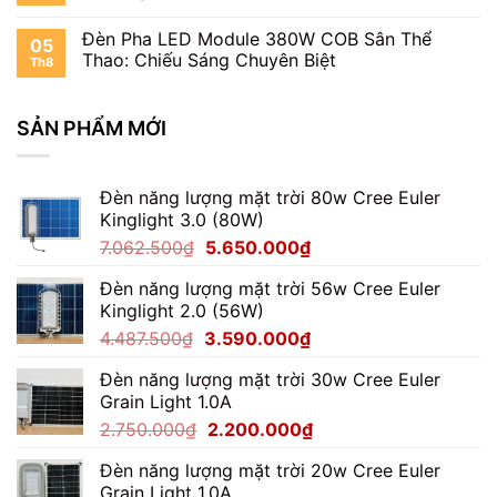
Pha
Cận
Nhất
100W
Cảnh
Đèn Pha LED Module 380W COB Sân Thể
Cho
05
Driver
Đèn
Thao: Chiếu Sáng Chuyên Biệt
Th8
Đèn
Pha
Pha
Module
Module
100W?
SẢN PHẨM MỚI
100W
Đèn năng lượng mặt trời 80w Cree Euler
Kinglight 3.0 (80W)
Giá
Giá
7.062.500
₫
5.650.000
₫
gốc
hiện
Đèn năng lượng mặt trời 56w Cree Euler
là:
tại
Kinglight 2.0 (56W)
7.062.500₫.
là:
Giá
Giá
4.487.500
₫
3.590.000
₫
5.650.000₫.
gốc
hiện
Đèn năng lượng mặt trời 30w Cree Euler
là:
tại
Grain Light 1.0A
4.487.500₫.
là:
Giá
Giá
2.750.000
₫
2.200.000
₫
3.590.000₫.
gốc
hiện
Đèn năng lượng mặt trời 20w Cree Euler
là:
tại
Grain Light 1.0A