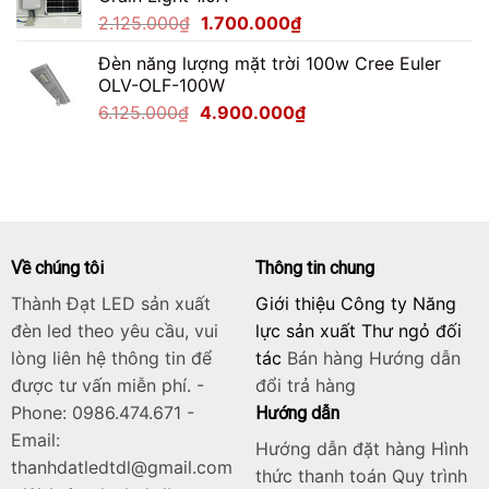
2.750.000₫.
là:
Giá
Giá
2.125.000
₫
1.700.000
₫
2.200.000₫.
gốc
hiện
Đèn năng lượng mặt trời 100w Cree Euler
là:
tại
OLV-OLF-100W
2.125.000₫.
là:
Giá
Giá
6.125.000
₫
4.900.000
₫
1.700.000₫.
gốc
hiện
là:
tại
6.125.000₫.
là:
4.900.000₫.
Về chúng tôi
Thông tin chung
Thành Đạt LED sản xuất
Giới thiệu Công ty Năng
đèn led theo yêu cầu, vui
lực sản xuất Thư ngỏ đối
lòng liên hệ thông tin để
tác
Bán hàng
Hướng dẫn
được tư vấn miễn phí. -
đổi trả hàng
Phone: 0986.474.671 -
Hướng dẫn
Email:
Hướng dẫn đặt hàng Hình
thanhdatledtdl@gmail.com
thức thanh toán Quy trình