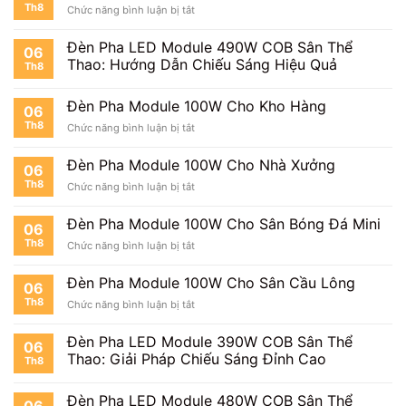
Th8
ở
Chức năng bình luận bị tắt
Thay
Driver
Đèn Pha LED Module 490W COB Sân Thể
06
Đèn
Thao: Hướng Dẫn Chiếu Sáng Hiệu Quả
Th8
Pha
100W
Có
Đèn Pha Module 100W Cho Kho Hàng
06
Dễ
Th8
ở
Chức năng bình luận bị tắt
Không?
Đèn
Pha
Đèn Pha Module 100W Cho Nhà Xưởng
06
Module
Th8
ở
Chức năng bình luận bị tắt
100W
Đèn
Cho
Pha
Kho
Đèn Pha Module 100W Cho Sân Bóng Đá Mini
06
Module
Hàng
Th8
ở
Chức năng bình luận bị tắt
100W
Đèn
Cho
Pha
Nhà
Đèn Pha Module 100W Cho Sân Cầu Lông
06
Module
Xưởng
Th8
ở
Chức năng bình luận bị tắt
100W
Đèn
Cho
Pha
Sân
Đèn Pha LED Module 390W COB Sân Thể
06
Module
Bóng
Thao: Giải Pháp Chiếu Sáng Đỉnh Cao
Th8
100W
Đá
Cho
Mini
Sân
Đèn Pha LED Module 480W COB Sân Thể
06