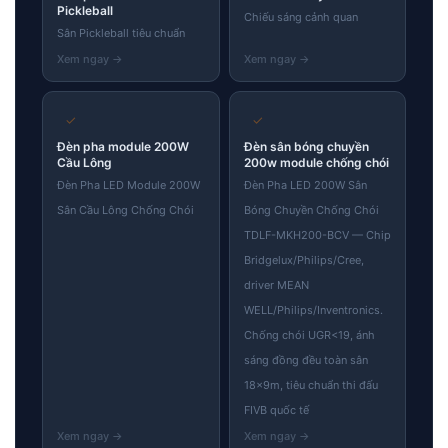
Pickleball
Chiếu sáng cảnh quan
Sân Pickleball tiêu chuẩn
✓
✓
Đèn pha module 200W
Đèn sân bóng chuyền
Cầu Lông
200w module chống chói
Đèn Pha LED Module 200W
Đèn Pha LED 200W Sân
Sân Cầu Lông Chống Chói
Bóng Chuyền Chống Chói
TDLF-MKH200-BCV — Chip
Bridgelux/Philips/Cree,
driver MEAN
WELL/Philips/Inventronics.
Chống chói UGR<19, ánh
sáng đồng đều toàn sân
18×9m, tiêu chuẩn thi đấu
FIVB quốc tế