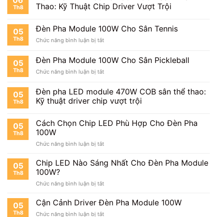
Cầu
Thao: Kỹ Thuật Chip Driver Vượt Trội
Th8
Lông
Đèn Pha Module 100W Cho Sân Tennis
05
Th8
ở
Chức năng bình luận bị tắt
Đèn
Pha
Đèn Pha Module 100W Cho Sân Pickleball
05
Module
Th8
ở
Chức năng bình luận bị tắt
100W
Đèn
Cho
Pha
Sân
Đèn pha LED module 470W COB sân thể thao:
05
Module
Tennis
Kỹ thuật driver chip vượt trội
Th8
100W
Cho
Sân
Cách Chọn Chip LED Phù Hợp Cho Đèn Pha
05
Pickleball
100W
Th8
ở
Chức năng bình luận bị tắt
Cách
Chọn
Chip LED Nào Sáng Nhất Cho Đèn Pha Module
05
Chip
100W?
Th8
LED
ở
Chức năng bình luận bị tắt
Phù
Chip
Hợp
LED
Cận Cảnh Driver Đèn Pha Module 100W
Cho
05
Nào
Đèn
Th8
ở
Chức năng bình luận bị tắt
Sáng